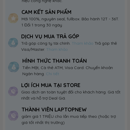
hiệu công nghệ khác.
CAM KẾT SẢN PHẨM
Mới 100%, nguyên seal, fullbox. Bảo hành 12T - 36T.
1 Đổi 1 trong 30 ngày
DỊCH VỤ MUA TRẢ GÓP
Trả góp công ty tài chính.
Tham khảo
Trả góp thẻ
Visa/Master.
Tham khảo
HÌNH THỨC THANH TOÁN
Tiền Mặt, Cà thẻ ATM, Visa Card. Chuyển khoản
Ngân hàng.
Chi tiết
LỢI ÍCH MUA TẠI STORE
Giao dịch an toàn tuyệt đối cho khách hàng. Giá tốt
nhất và hỗ trợ Deal Giá.
THÀNH VIÊN LAPTOPNEW
giảm giá 1 TRIỆU cho lần mua tiếp theo (hoặc trợ
giá tốt nhất thị trường)