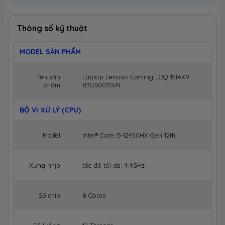
Thông số kỹ thuật
MODEL SẢN PHẨM
Tên sản
Laptop Lenovo Gaming LOQ 15IAX9
phẩm
83GS001SVN
BỘ VI XỬ LÝ (CPU)
Model
Intel® Core i5-12450HX Gen 12th
Xung nhịp
tốc độ tối đa: 4.4GHz
Số chip
8 Cores