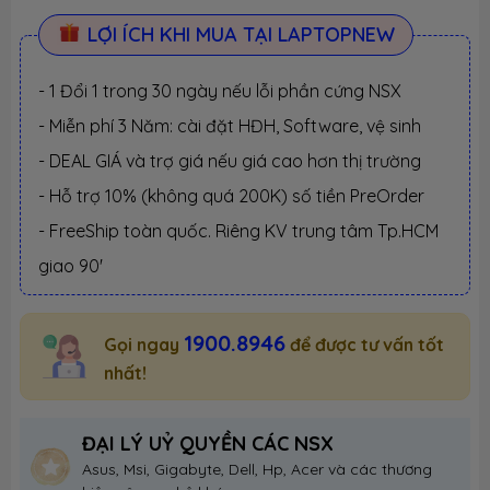
LỢI ÍCH KHI MUA TẠI LAPTOPNEW
- 1 Đổi 1 trong 30 ngày nếu lỗi phần cứng NSX
- Miễn phí 3 Năm: cài đặt HĐH, Software, vệ sinh
- DEAL GIÁ và trợ giá nếu giá cao hơn thị trường
- Hỗ trợ 10% (không quá 200K) số tiền PreOrder
- FreeShip toàn quốc. Riêng KV trung tâm Tp.HCM
giao 90'
1900.8946
Gọi ngay
để được tư vấn tốt
nhất!
ĐẠI LÝ UỶ QUYỀN CÁC NSX
Asus, Msi, Gigabyte, Dell, Hp, Acer và các thương