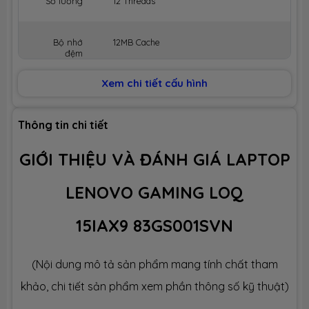
Số luồng
12 Threads
Bộ nhớ
12MB Cache
đệm
Xem chi tiết cấu hình
BỘ NHỚ MÁY (RAM)
Dung lượng
12GB
Thông tin chi tiết
GIỚI THIỆU VÀ ĐÁNH GIÁ LAPTOP
Công nghệ
DDR5 4800MHz
LENOVO GAMING LOQ
Số slot
2 slot
15IAX9 83GS001SVN
Ổ CỨNG LƯU TRỮ (SSD)
(Nội dung mô tả sản phẩm mang tính chất tham
Dung lượng
SSD 512GB M.2
khảo, chi tiết sản phẩm xem phần thông số kỹ thuật)