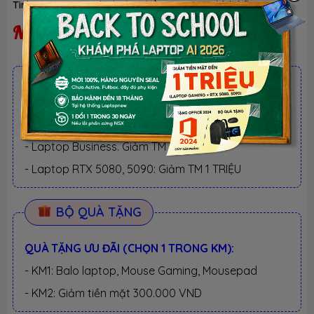
Tình trạng:
Ngừng kinh doanh
| Loại:
Hàng chính hãng
Ngừng kinh doanh
ƯU ĐÃI TỐT NHẤT TRONG NĂM
BACK TO SCHOOL 2026.
Xem chi tiết
- Laptop văn phòng. Giảm TM 300K
- Laptop Business. Giảm TM 500K
- Laptop RTX 5080, 5090: Giảm TM 1 TRIỆU
BỘ QUÀ TẶNG
QUÀ TẶNG ƯU ĐÃI (CHỌN 1 TRONG KM):
- KM1: Balo laptop, Mouse Gaming, Mousepad
- KM2: Giảm tiền mặt 300.000 VND