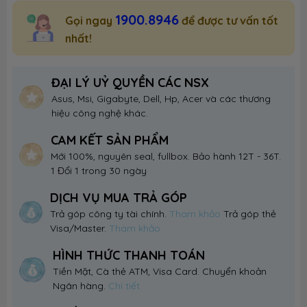
1900.8946
Gọi ngay
để được tư vấn tốt
nhất!
ĐẠI LÝ UỶ QUYỀN CÁC NSX
Asus, Msi, Gigabyte, Dell, Hp, Acer và các thương
hiệu công nghệ khác.
CAM KẾT SẢN PHẨM
Mới 100%, nguyên seal, fullbox. Bảo hành 12T - 36T.
1 Đổi 1 trong 30 ngày
DỊCH VỤ MUA TRẢ GÓP
Trả góp công ty tài chính.
Tham khảo
Trả góp thẻ
Visa/Master.
Tham khảo
HÌNH THỨC THANH TOÁN
Tiền Mặt, Cà thẻ ATM, Visa Card. Chuyển khoản
Ngân hàng.
Chi tiết