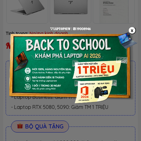
x
Tình trạng:
Ngừng kinh doanh
Ngừng kinh doanh
ƯU ĐÃI TỐT NHẤT TRONG NĂM
BACK TO SCHOOL 2026.
Xem chi tiết
- Laptop văn phòng. Giảm TM 300K
- Laptop Business. Giảm TM 500K
- Laptop RTX 5080, 5090: Giảm TM 1 TRIỆU
BỘ QUÀ TẶNG