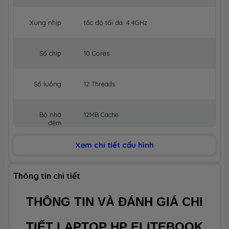
Xung nhịp
tốc độ tối đa: 4.4GHz
Số chip
10 Cores
Số luồng
12 Threads
Bộ nhớ
12MB Cache
đệm
Xem chi tiết cấu hình
BỘ NHỚ MÁY (RAM)
Dung lượng
16GB
Thông tin chi tiết
THÔNG TIN VÀ ĐÁNH GIÁ CHI
Công nghệ
LPDDR4x 3200MHz
TIẾT LAPTOP HP ELITEBOOK