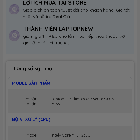
LỢI ÍCH MUA TẠI STORE
Giao dịch an toàn tuyệt đối cho khách hàng. Giá tốt
nhất và hỗ trợ Deal Giá.
THÀNH VIÊN LAPTOPNEW
giảm giá 1 TRIỆU cho lần mua tiếp theo (hoặc trợ
giá tốt nhất thị trường)
Thông số kỹ thuật
MODEL SẢN PHẨM
Tên sản
Laptop HP Elitebook X360 830 G9
phẩm
I51651
BỘ VI XỬ LÝ (CPU)
Model
Intel® Core™ i5-1235U