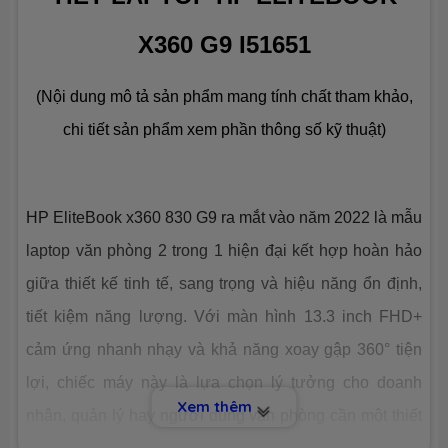
Số slot
None
X360 G9 I51651
Ổ CỨNG LƯU TRỮ (SSD)
(Nội dung mô tả sản phẩm mang tính chất tham khảo,
Dung lượng
SSD 512GB
chi tiết sản phẩm xem phần thông số kỹ thuật)
Công nghệ
PCIe Gen4
HP EliteBook x360 830 G9 ra mắt vào năm 2022 là mẫu
Số slot
1 slot
laptop văn phòng 2 trong 1 hiện đại kết hợp hoàn hảo
CHIP XỬ LÝ ĐỒ HOẠ (VGA)
giữa thiết kế tinh tế, sang trọng và hiệu năng ổn định,
tiết kiệm năng lượng. Với màn hình 13.3 inch FHD+
VGA tích
Intel® Iris Xe™ Graphics
hợp
cảm ứng nhanh nhạy và khả năng xoay gập 360° tiện
lợi, chiếc máy này là lựa chọn lý tưởng cho doanh
Xem thêm
VGA
None
nhân, quản lý hay người dùng văn phòng cần một thiết
chuyên
dụng