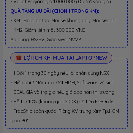
- Voucher giảm giá 1.000.000 (Đã trừ vào giá)
QUÀ TẶNG ƯU ĐÃI (CHỌN 1 TRONG KM):
- KM1: Balo laptop, Mouse không dây, Mousepad
- KM2: Giảm tiền mặt 300.000 VND
Áp dụng: HS-SV, Giáo viên, NVVP
LỢI ÍCH KHI MUA TẠI LAPTOPNEW
- 1 Đổi 1 trong 30 ngày nếu lỗi phần cứng NSX
- Miễn phí 3 Năm: cài đặt HĐH, Software, vệ sinh
- DEAL GIÁ và trợ giá nếu giá cao hơn thị trường
- Hỗ trợ 10% (không quá 200K) số tiền PreOrder
- FreeShip toàn quốc. Riêng KV trung tâm Tp.HCM
giao 90'