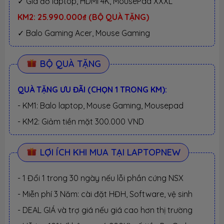
✓ Giá đỡ laptop, HDMI 4K, MousePad XXXL
KM2: 25.990.000₫ (BỘ QUÀ TẶNG)
✓ Balo Gaming Acer, Mouse Gaming
BỘ QUÀ TẶNG
QUÀ TẶNG ƯU ĐÃI (CHỌN 1 TRONG KM):
- KM1: Balo laptop, Mouse Gaming, Mousepad
- KM2: Giảm tiền mặt 300.000 VND
LỢI ÍCH KHI MUA TẠI LAPTOPNEW
- 1 Đổi 1 trong 30 ngày nếu lỗi phần cứng NSX
- Miễn phí 3 Năm: cài đặt HĐH, Software, vệ sinh
- DEAL GIÁ và trợ giá nếu giá cao hơn thị trường