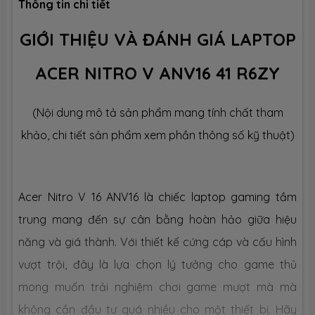
Dung lượng
16GB
Thông tin chi tiết
GIỚI THIỆU VÀ ĐÁNH GIÁ LAPTOP
Công nghệ
DDR5 5600MHz
ACER NITRO V ANV16 41 R6ZY
Số slot
2 slot
(Nội dung mô tả sản phẩm mang tính chất tham
Ổ CỨNG LƯU TRỮ (SSD)
khảo, chi tiết sản phẩm xem phần thông số kỹ thuật)
Dung lượng
SSD 512GB M.2
Acer Nitro V 16 ANV16 là chiếc laptop gaming tầm
Công nghệ
PCIe Gen4
trung mang đến sự cân bằng hoàn hảo giữa hiệu
năng và giá thành. Với thiết kế cứng cáp và cấu hình
Số slot
2 slot
vượt trội, đây là lựa chọn lý tưởng cho game thủ
CHIP XỬ LÝ ĐỒ HOẠ (VGA)
mong muốn trải nghiệm chơi game mượt mà mà
không cần đầu tư quá nhiều cho một thiết bị. Hãy
VGA tích
AMD® Radeon Graphics