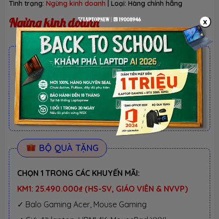
Tình trạng:
Ngừng kinh doanh
| Loại:
Hàng chính hãng
Ngừng kinh doanh
x
ƯU ĐÃI TỐT NHẤT TRONG NĂM
BACK TO SCHOOL 2026.
Xem chi tiết
- Laptop văn phòng. Giảm TM 300K
- Laptop Business. Giảm TM 500K
- Laptop RTX 5080, 5090: Giảm TM 1 TRIỆU
BỘ QUÀ TẶNG
CHỌN 1 TRONG CÁC KHUYẾN MÃI:
KM1: 25.490.000₫ (HS-SV, GIÁO VIÊN & NVVP)
✓ Balo Gaming Acer, Mouse Gaming