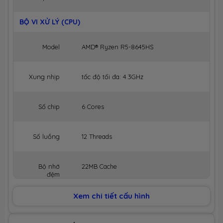
BỘ VI XỬ LÝ (CPU)
Model
AMD® Ryzen R5-8645HS
Xung nhịp
tốc độ tối đa: 4.3GHz
Số chip
6 Cores
Số luồng
12 Threads
Bộ nhớ
22MB Cache
đệm
Xem chi tiết cấu hình
BỘ NHỚ MÁY (RAM)