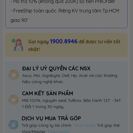
- Hỗ trợ 10% (không quá 200K) số tiền PreOrder
- FreeShip toàn quốc. Riêng KV trung tâm Tp.HCM
giao 90'
1900.8946
Gọi ngay
để được tư vấn tốt
nhất!
ĐẠI LÝ UỶ QUYỀN CÁC NSX
Asus, Msi, Gigabyte, Dell, Hp, Acer và các thương
hiệu công nghệ khác.
CAM KẾT SẢN PHẨM
Mới 100%, nguyên seal, fullbox. Bảo hành 12T - 36T.
1 Đổi 1 trong 30 ngày
DỊCH VỤ MUA TRẢ GÓP
Trả góp công ty tài chính.
Tham khảo
Trả góp thẻ
Visa/Master.
Tham khảo