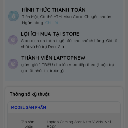
HÌNH THỨC THANH TOÁN
Tiền Mặt, Cà thẻ ATM, Visa Card. Chuyển khoản
Ngân hàng.
Chi tiết
LỢI ÍCH MUA TẠI STORE
Giao dịch an toàn tuyệt đối cho khách hàng. Giá tốt
nhất và hỗ trợ Deal Giá.
THÀNH VIÊN LAPTOPNEW
giảm giá 1 TRIỆU cho lần mua tiếp theo (hoặc trợ
giá tốt nhất thị trường)
Thông số kỹ thuật
MODEL SẢN PHẨM
Tên sản
Laptop Gaming Acer Nitro V ANV16 41
phẩm
R6ZY