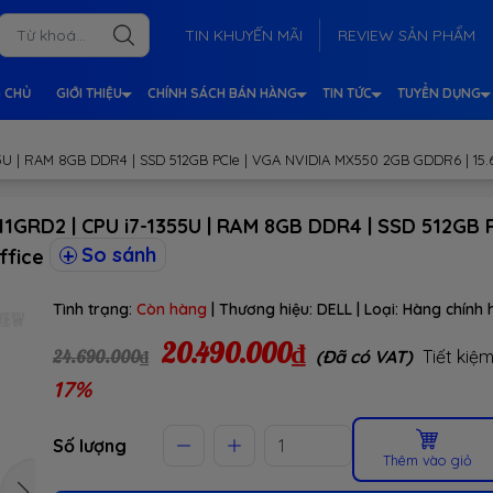
TIN KHUYẾN MÃI
REVIEW SẢN PHẨM
 CHỦ
GIỚI THIỆU
CHÍNH SÁCH BÁN HÀNG
TIN TỨC
TUYỂN DỤNG
5U | RAM 8GB DDR4 | SSD 512GB PCIe | VGA NVIDIA MX550 2GB GDDR6 | 15.6 
11GRD2 | CPU i7-1355U | RAM 8GB DDR4 | SSD 512GB
So sánh
Office
Tình trạng:
Còn hàng
| Thương hiệu:
DELL
| Loại:
Hàng chính 
20.490.000₫
24.690.000₫
(Đã có VAT)
Tiết kiệ
17%
Số lượng
Thêm vào giỏ