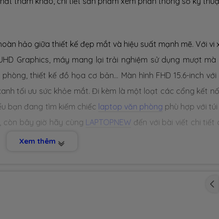
hất tham khảo, chi tiết sản phẩm xem phần thông số kỹ thuậ
hoàn hảo giữa thiết kế đẹp mắt và hiệu suất mạnh mẽ. Với vi x
l UHD Graphics, máy mang lại trải nghiệm sử dụng mượt mà
phòng, thiết kế đồ họa cơ bản... Màn hình FHD 15.6-inch với
anh tối ưu sức khỏe mắt. Đi kèm là một loạt các cổng kết nố
ếu bạn đang tìm kiếm chiếc
laptop văn phòng
phù hợp với túi 
y, còn bây giờ hãy cùng
LAPTOPNEW
đến với bài viết chi tiết
Xem thêm
 3530
ng những sản phẩm đáng chú ý của hãng Dell dành cho n