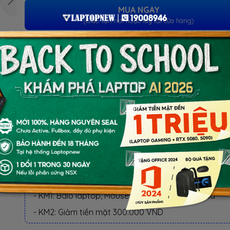
MUA NGAY
(Giao tận nơi hoặc lấy tại cửa hàng)
ƯU ĐÃI TỐT NHẤT TRONG NĂM
BACK TO SCHOOL 2026.
Xem chi tiết
- Laptop văn phòng. Giảm TM 300K
- Laptop Business. Giảm TM 500K
- Laptop RTX 5080, 5090: Giảm TM 1 TRIỆU
BỘ QUÀ TẶNG
QUÀ TẶNG ƯU ĐÃI (CHỌN 1 TRONG KM):
- KM1: Balo laptop, Mouse không dây, Mousepad
- KM2: Giảm tiền mặt 300.000 VND