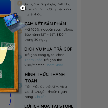
Asus, Msi, Gigabyte, Dell, Hp,
x
Acer và các thương hiệu công
nghệ khác.
CAM KẾT SẢN PHẨM
Mới 100%, nguyên seal, fullbox.
Bảo hành 12T - 36T. 1 Đổi 1
trong 30 ngày
DỊCH VỤ MUA TRẢ GÓP
Trả góp công ty tài chính.
Tham khảo
Trả góp thẻ
Visa/Master.
Tham khảo
HÌNH THỨC THANH
TOÁN
Tiền Mặt, Cà thẻ ATM, Visa
Card. Chuyển khoản Ngân
hàng.
Chi tiết
LỢI ÍCH MUA TẠI STORE