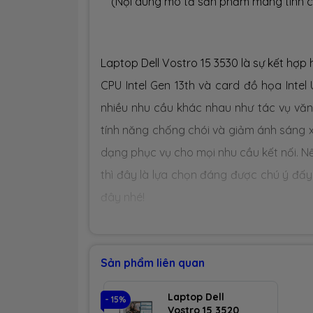
(Nội dung mô tả sản phẩm mang tính c
Laptop Dell Vostro 15 3530 là sự kết hợp 
CPU Intel Gen 13th và card đồ họa Inte
nhiều nhu cầu khác nhau như tác vụ văn 
tính năng chống chói và giảm ánh sáng x
dạng phục vụ cho mọi nhu cầu kết nối. N
thì đây là lựa chọn đáng được chú ý đấ
đây nhé!
1 - THIẾT KẾ HIỆN ĐẠI CỦA VOSTRO 15
Sản phẩm liên quan
-
Laptop Dell Vostro 15 3530
là một tro
Laptop Dell
- 15%
Vostro 15 3520