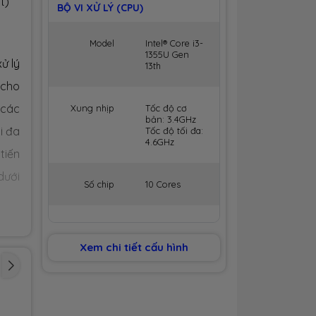
t)
BỘ VI XỬ LÝ (CPU)
Model
Intel® Core i3-
1355U Gen
ử lý
13th
 cho
 các
Xung nhịp
Tốc độ cơ
bản: 3.4GHz
i đa
Tốc độ tối đa:
4.6GHz
tiến
 dưới
Số chip
10 Cores
Số luồng
12 Threads
Xem chi tiết cấu hình
Bộ nhớ
15MB Cache
đệm
gười
BỘ NHỚ MÁY (RAM)