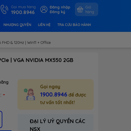
Gọi mua hàng
Đăng nhập
Giỏ
1900.8946
Đăng ký
hàng
NHƯỢNG QUYỀN
LIÊN HỆ
TRA CỨU BẢO HÀNH
FHD & 120Hz | Win11 + Office
 PCIe | VGA NVIDIA MX550 2GB
hãng
Gọi ngay
-
1900.8946
m:
để được
tư vấn tốt nhất!
ĐẠI LÝ UỶ QUYỀN CÁC
NSX