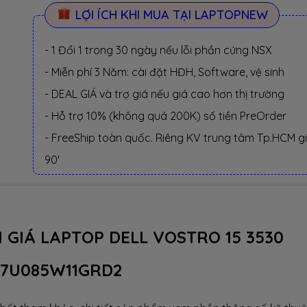
LỢI ÍCH KHI MUA TẠI LAPTOPNEW
- 1 Đổi 1 trong 30 ngày nếu lỗi phần cứng NSX
- Miễn phí 3 Năm: cài đặt HĐH, Software, vệ sinh
- DEAL GIÁ và trợ giá nếu giá cao hơn thị trường
- Hỗ trợ 10% (không quá 200K) số tiền PreOrder
- FreeShip toàn quốc. Riêng KV trung tâm Tp.HCM g
90'
 GIÁ LAPTOP DELL VOSTRO 15 3530
i7U085W11GRD2