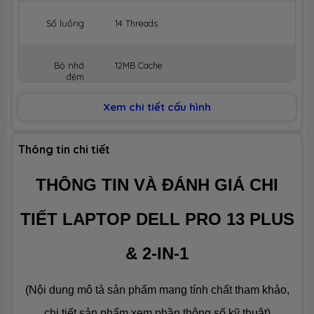
Số luồng
14 Threads
Bộ nhớ
12MB Cache
đệm
Xem chi tiết cấu hình
BỘ NHỚ MÁY (RAM)
Dung lượng
32GB Onboard
Thông tin chi tiết
THÔNG TIN VÀ ĐÁNH GIÁ CHI
Công nghệ
LPDDR5x 5600MHz
TIẾT LAPTOP DELL PRO 13 PLUS
Số slot
None
& 2-IN-1
Ổ CỨNG LƯU TRỮ (SSD)
(Nội dung mô tả sản phẩm mang tính chất tham khảo,
Dung lượng
SSD 256GB M.2
chi tiết sản phẩm xem phần thông số kỹ thuật)