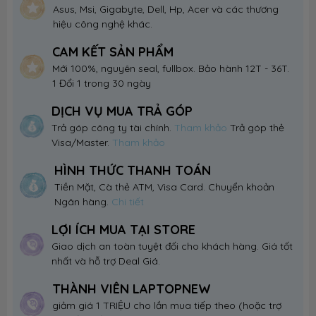
Asus, Msi, Gigabyte, Dell, Hp, Acer và các thương
hiệu công nghệ khác.
CAM KẾT SẢN PHẨM
Mới 100%, nguyên seal, fullbox. Bảo hành 12T - 36T.
1 Đổi 1 trong 30 ngày
DỊCH VỤ MUA TRẢ GÓP
Trả góp công ty tài chính.
Tham khảo
Trả góp thẻ
Visa/Master.
Tham khảo
HÌNH THỨC THANH TOÁN
Tiền Mặt, Cà thẻ ATM, Visa Card. Chuyển khoản
Ngân hàng.
Chi tiết
LỢI ÍCH MUA TẠI STORE
Giao dịch an toàn tuyệt đối cho khách hàng. Giá tốt
nhất và hỗ trợ Deal Giá.
THÀNH VIÊN LAPTOPNEW
giảm giá 1 TRIỆU cho lần mua tiếp theo (hoặc trợ