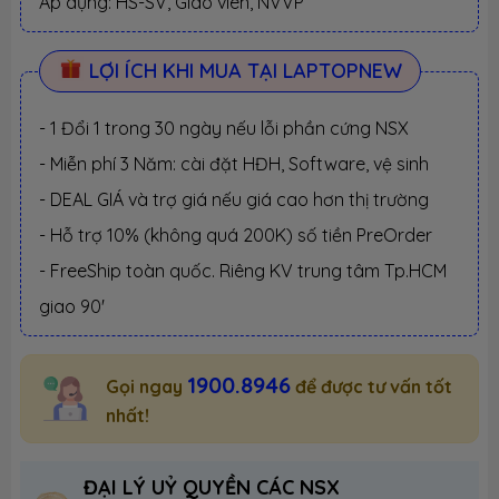
Áp dụng: HS-SV, Giáo viên, NVVP
LỢI ÍCH KHI MUA TẠI LAPTOPNEW
- 1 Đổi 1 trong 30 ngày nếu lỗi phần cứng NSX
- Miễn phí 3 Năm: cài đặt HĐH, Software, vệ sinh
- DEAL GIÁ và trợ giá nếu giá cao hơn thị trường
- Hỗ trợ 10% (không quá 200K) số tiền PreOrder
- FreeShip toàn quốc. Riêng KV trung tâm Tp.HCM
giao 90'
1900.8946
Gọi ngay
để được tư vấn tốt
nhất!
ĐẠI LÝ UỶ QUYỀN CÁC NSX