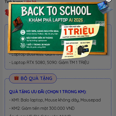
Tình trạng:
Liên hệ
Liên hệ
ƯU ĐÃI TỐT NHẤT TRONG NĂM
BACK TO SCHOOL 2026.
Xem chi tiết
- Laptop văn phòng. Giảm TM 300K
- Laptop Business. Giảm TM 500K
- Laptop RTX 5080, 5090: Giảm TM 1 TRIỆU
BỘ QUÀ TẶNG
QUÀ TẶNG ƯU ĐÃI (CHỌN 1 TRONG KM):
- KM1: Balo laptop, Mouse không dây, Mousepad
- KM2: Giảm tiền mặt 300.000 VND