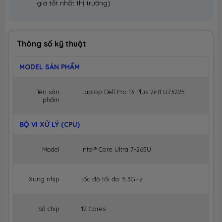
giá tốt nhất thị trường)
Thông số kỹ thuật
MODEL SẢN PHẨM
Tên sản
Laptop Dell Pro 13 Plus 2in1 U73225
phẩm
BỘ VI XỬ LÝ (CPU)
Model
Intel® Core Ultra 7-265U
Xung nhịp
tốc độ tối đa: 5.3GHz
Số chip
12 Cores