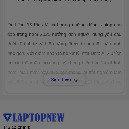
Công nghệ
PCIe Gen4
Dell Pro 13 Plus là một trong những dòng laptop cao
Số slot
1 slot
cấp trong năm 2025 hướng đến người dùng yêu cầu
CHIP XỬ LÝ ĐỒ HOẠ (VGA)
thiết kế tinh tế và hiệu năng tối ưu trong một thân hình
nhỏ gọn. Với điểm nhấn là bộ xử lý Intel Ultra AI 2.0 tích
VGA tích
Intel® Arc™ Graphics
hợp
hợp trí tuệ nhân tạo cùng tuỳ chọn phiên bản 2-in-1 linh
hoạt, mẫu máy này hứa hẹn mang lại trải nghiệm làm
Xem thêm
VGA
None
việc thông minh và thuận tiện. Dell Pro 13 Plus phù hợp
chuyên
dụng
với đối tượng là doanh nhân, nhân viên văn phòng,
chuyên viên công nghệ hoặc bất kỳ ai cần một chiếc
MÀN HÌNH HIỂN THỊ (LCD)
laptop nhỏ gọn nhưng đủ mạnh để xử lý các tác vụ từ
Kích thước
13.3-inch (16:10)
cơ bản đến nâng cao. Hãy cùng
Laptopnew
đánh giá
Trụ sở chính: