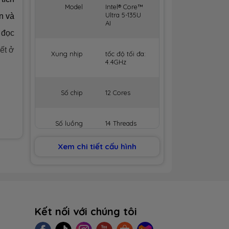
Model
Intel® Core™
Ultra 5-135U
n và
AI
 đọc
iết ở
Xung nhịp
tốc độ tối đa:
4.4GHz
Số chip
12 Cores
Số luồng
14 Threads
thấy
Xem chi tiết cấu hình
 vức
Bộ nhớ
12MB Cache
đệm
ptop
t bị
BỘ NHỚ MÁY (RAM)
Kết nối với chúng tôi
Dung
16GB
rong
lượng