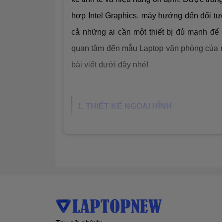
hợp Intel Graphics, máy hướng đến đối t
cả những ai cần một thiết bị đủ mạnh để 
quan tâm đến mẫu Laptop văn phòng của n
bài viết dưới đây nhé!
1. THIẾT KẾ NGOẠI HÌNH
-
Dell Latitude 5450
mang đến một thiết kế 
ở dòng laptop doanh nhân cao cấp của D
và bề mặt nhám mịn, máy tạo cảm giác san
hướng đến nhóm người dùng văn phòng, d
không chỉ mạnh mẽ mà còn phải lịch thiệp 
- Một điểm cộng lớn về thiết kế của Latit