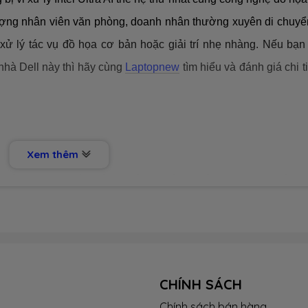
ượng nhân viên văn phòng, doanh nhân thường xuyên di chuyể
xử lý tác vụ đồ họa cơ bản hoặc giải trí nhẹ nhàng. Nếu bạn
hà Dell này thì hãy cùng
Laptopnew
tìm hiểu và đánh giá chi t
Xem thêm
hiện đại, trung tính và chuyên nghiệp – một đặc trưng thường 
ell. Với tone màu xám đậm kết hợp cùng các đường nét vuông
g trọng, chắc chắn ngay từ cái nhìn đầu tiên. Đây là mẫu la
oanh nhân thường xuyên di chuyển, những người cần một thiế
và trang nhã.
CHÍNH SÁCH
ude 5450 là việc sử dụng
vật liệu tái chế
và
hợp kim cao cấp
t
Chính sách bán hàng