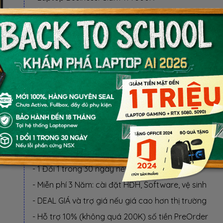
- Laptop RTX 5080, 5090: Giảm TM 1 TRIỆU
BỘ QUÀ TẶNG
QUÀ TẶNG ƯU ĐÃI (CHỌN 1 TRONG KM):
- KM1: Balo laptop, Mouse không dây, Mousepad
- KM2: Giảm tiền mặt 300.000 VND
Áp dụng: HS-SV, Giáo viên, NVVP
LỢI ÍCH KHI MUA TẠI LAPTOPNEW
- 1 Đổi 1 trong 30 ngày nếu lỗi phần cứng NSX
- Miễn phí 3 Năm: cài đặt HĐH, Software, vệ sinh
- DEAL GIÁ và trợ giá nếu giá cao hơn thị trường
- Hỗ trợ 10% (không quá 200K) số tiền PreOrder