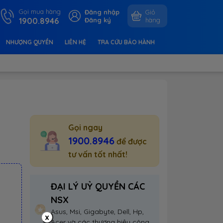
Gọi mua hàng
Đăng nhập
Giỏ
1900.8946
Đăng ký
hàng
NHƯỢNG QUYỀN
LIÊN HỆ
TRA CỨU BẢO HÀNH
Gọi ngay
1900.8946
để được
tư vấn tốt nhất!
ĐẠI LÝ UỶ QUYỀN CÁC
NSX
Asus, Msi, Gigabyte, Dell, Hp,
x
Acer và các thương hiệu công