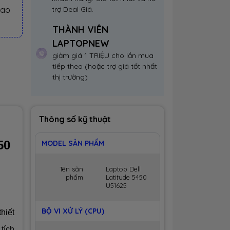
iao
trợ Deal Giá.
THÀNH VIÊN
LAPTOPNEW
giảm giá 1 TRIỆU cho lần mua
tiếp theo (hoặc trợ giá tốt nhất
thị trường)
Thông số kỹ thuật
50
MODEL SẢN PHẨM
Tên sản
Laptop Dell
phẩm
Latitude 5450
U51625
BỘ VI XỬ LÝ (CPU)
hiết
 tích