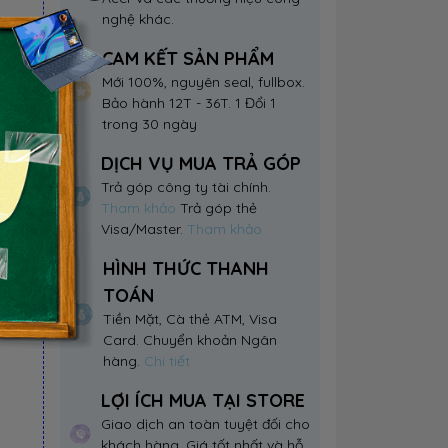
nghệ khác.
CAM KẾT SẢN PHẨM
Mới 100%, nguyên seal, fullbox.
Bảo hành 12T - 36T. 1 Đổi 1
trong 30 ngày
DỊCH VỤ MUA TRẢ GÓP
Trả góp công ty tài chính.
Tham khảo
Trả góp thẻ
Visa/Master.
Tham khảo
HÌNH THỨC THANH
TOÁN
Tiền Mặt, Cà thẻ ATM, Visa
Card. Chuyển khoản Ngân
hàng.
Chi tiết
LỢI ÍCH MUA TẠI STORE
Giao dịch an toàn tuyệt đối cho
khách hàng. Giá tốt nhất và hỗ