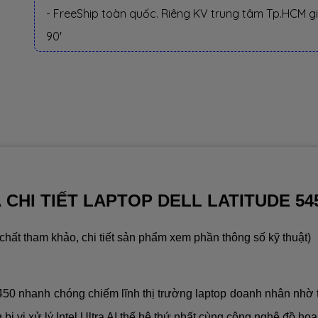
- FreeShip toàn quốc. Riêng KV trung tâm Tp.HCM g
90'
 CHI TIẾT LAPTOP DELL LATITUDE 54
hất tham khảo, chi tiết sản phẩm xem phần thông số kỹ thuật)
450 nhanh chóng chiếm lĩnh thị trường laptop doanh nhân nhờ t
bị vi xử lý Intel Ultra AI thế hệ thứ nhất cùng công nghệ đồ họa