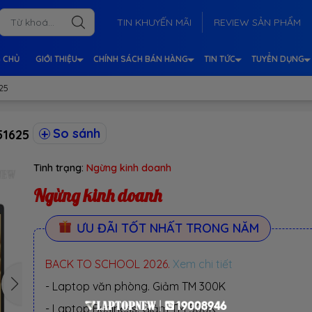
TIN KHUYẾN MÃI
REVIEW SẢN PHẨM
 CHỦ
GIỚI THIỆU
CHÍNH SÁCH BÁN HÀNG
TIN TỨC
TUYỂN DỤNG
25
So sánh
51625
Tình trạng:
Ngừng kinh doanh
Ngừng kinh doanh
ƯU ĐÃI TỐT NHẤT TRONG NĂM
BACK TO SCHOOL 2026.
Xem chi tiết
- Laptop văn phòng. Giảm TM 300K
- Laptop Business. Giảm TM 500K