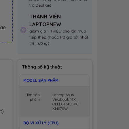
trợ Deal Giá.
THÀNH VIÊN
LAPTOPNEW
iao
giảm giá 1 TRIỆU cho lần mua
tiếp theo (hoặc trợ giá tốt nhất
thị trường)
Thông số kỹ thuật
MODEL SẢN PHẨM
Tên sản
Laptop Asus
phẩm
Vivobook 14X
OLED K3405VC
KM070W
t)
BỘ VI XỬ LÝ (CPU)