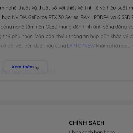
 nghệ thuật kỹ thuật số với thiết kế tinh tế và hiệu suất 
d đồ họa NVIDIA GeForce RTX 30 Series, RAM LPDDR4 và ổ SSD 
i công nghệ tấm nền OLED mang đến hình ảnh sống động và
ng thể phủ nhận. Vẫn còn nhiều thông tin hấp dẫn khác về 
ở bài viết bên dưới, hãy cùng
LAPTOPNEW
khám phá ngay n
Xem thêm
ĐIỂM NHẤN LOGO NỔI BẬT
là một tác phẩm nghệ thuật trong thiết kế laptop. Với kích t
 nó không chỉ là một thiết bị công nghệ mà còn là một tác 
ăm chút kỹ lưỡng, từ viền mảnh mai đến các góc cạnh được bo 
và sự tôn trọng đối với người sử dụng.
Màu bạc sang trọng 
CHÍNH SÁCH
 14X OLED
. Nó không chỉ đơn thuần là một màu sắc, mà cò
m mỹ của người sử dụng. Khi nắm trên tay, bạn sẽ cảm nhận 
Chính sách bán hàng