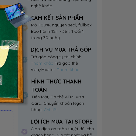
nghệ khác.
CAM KẾT SẢN PHẨM
Mới 100%, nguyên seal, fullbox.
Bảo hành 12T - 36T. 1 Đổi 1
trong 30 ngày
DỊCH VỤ MUA TRẢ GÓP
Trả góp công ty tài chính.
Tham khảo
Trả góp thẻ
Visa/Master.
Tham khảo
HÌNH THỨC THANH
TOÁN
Tiền Mặt, Cà thẻ ATM, Visa
Card. Chuyển khoản Ngân
hàng.
Chi tiết
LỢI ÍCH MUA TẠI STORE
Giao dịch an toàn tuyệt đối cho
khách hàng. Giá tốt nhất và hỗ