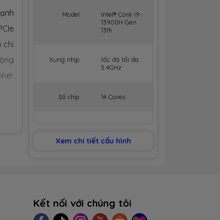
mạnh
Model
Intel® Core i9-
13900H Gen
PCIe
13th
 chi
dòng
Xung nhịp
tốc độ tối đa:
5.4GHz
hé!
Số chip
14 Cores
Số luồng
20 Threads
hước
Xem chi tiết cấu hình
phẩm
Bộ nhớ
24MB Cache
đệm
tròn
thêm
BỘ NHỚ MÁY (RAM)
Kết nối với chúng tôi
n là
Dung lượng
16GB (8GB
được