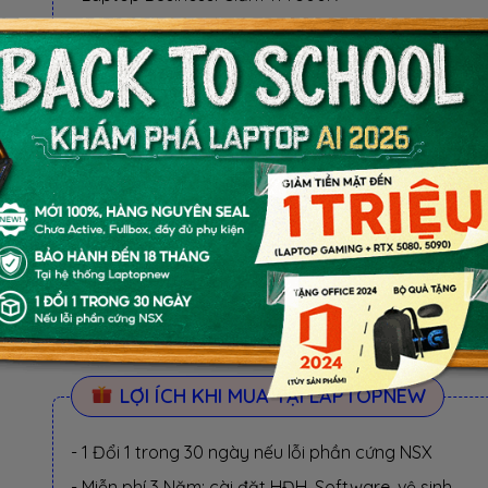
- Laptop RTX 5080, 5090: Giảm TM 1 TRIỆU
BỘ QUÀ TẶNG
✓ Balo laptop, Mouse không dây
BỘ QUÀ TẶNG
QUÀ TẶNG ƯU ĐÃI (CHỌN 1 TRONG KM):
- KM1: Balo laptop, Mouse không dây, Mousepad
- KM2: Giảm tiền mặt 300.000 VND
LỢI ÍCH KHI MUA TẠI LAPTOPNEW
- 1 Đổi 1 trong 30 ngày nếu lỗi phần cứng NSX
- Miễn phí 3 Năm: cài đặt HĐH, Software, vệ sinh