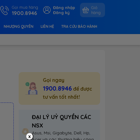
Gọi mua hàng
Đăng nhập
Giỏ
1900.8946
Đăng ký
hàng
NHƯỢNG QUYỀN
LIÊN HỆ
TRA CỨU BẢO HÀNH
Gọi ngay
1900.8946
để được
tư vấn tốt nhất!
ĐẠI LÝ UỶ QUYỀN CÁC
NSX
Asus, Msi, Gigabyte, Dell, Hp,
x
Acer và các thương hiệu công