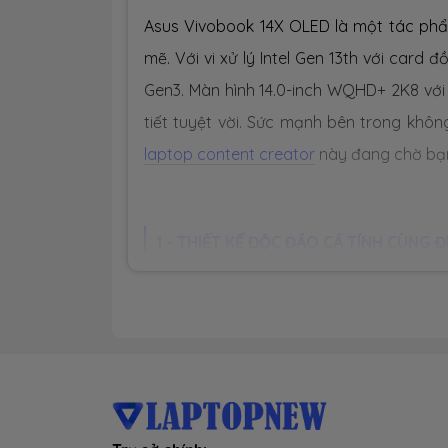
Asus Vivobook 14X OLED là một tác phẩm
mẽ. Với vi xử lý Intel Gen 13th với car
Gen3. Màn hình 14.0-inch WQHD+ 2K8 vớ
tiết tuyệt vời. Sức mạnh bên trong khô
laptop content creator
này đang chờ bạn 
1 - THIẾT KẾ ĐỘC ĐÁO CÁ TÍNH CÙNG 
-
Asus Vivobook 14X OLED K3405
thực sự 
317 x 222 x 18.9 mm
(Dài x Rộng x Dày),
nghệ thuật tinh tế. Mỗi chi tiết được ch
mềm mại, tất cả đều phản ánh sự tinh tế 
phần tinh tế vào thiết kế của
Vivobook
một tuyên bố về sự thanh lịch và gu thẩ