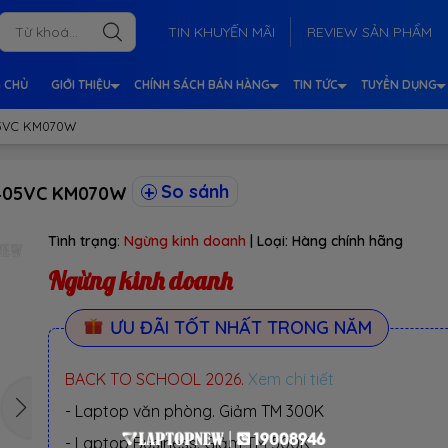
TIN KHUYẾN MÃI
REVIEW SẢN PHẨM
 CHỦ
GIỚI THIỆU
CHÍNH SÁCH BÁN HÀNG
TIN TỨC
TUYỂN DỤNG
05VC KM070W
So sánh
3405VC KM070W
Tình trạng:
Ngừng kinh doanh
| Loại:
Hàng chính hãng
Ngừng kinh doanh
ƯU ĐÃI TỐT NHẤT TRONG NĂM
BACK TO SCHOOL 2026.
Xem chi tiết
- Laptop văn phòng. Giảm TM 300K
- Laptop Business. Giảm TM 500K