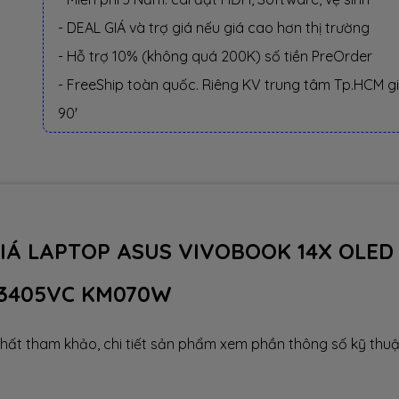
- DEAL GIÁ và trợ giá nếu giá cao hơn thị trường
- Hỗ trợ 10% (không quá 200K) số tiền PreOrder
- FreeShip toàn quốc. Riêng KV trung tâm Tp.HCM g
90'
GIÁ LAPTOP ASUS VIVOBOOK 14X OLED
3405VC KM070W
hất tham khảo, chi tiết sản phẩm xem phần thông số kỹ thuậ