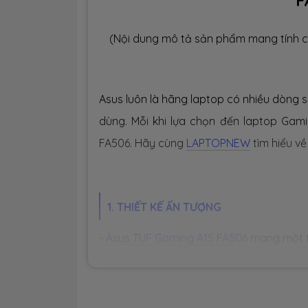
F
(Nội dung mô tả sản phẩm mang tính c
Asus luôn là hãng laptop có nhiều dòng 
dùng. Mỗi khi lựa chọn đến laptop Gam
FA506. Hãy cùng
LAPTOPNEW
tìm hiểu về
1. THIẾT KẾ ẤN TƯỢNG
-
Asus TUF Gaming A15 FA506
mang một t
Asus đã trang bị một bộ "áo giáp" cho 
với các hoạ tiết phay xước, hạn chế bá
thân máy được sử dụng chất liệu nhựa 