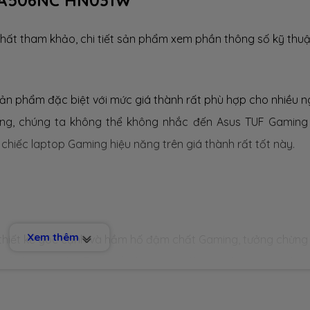
A506NC HN031W
hất tham khảo, chi tiết sản phẩm xem phần thông số kỹ thuậ
sản phẩm đặc biệt với mức giá thành rất phù hợp cho nhiều n
ing, chúng ta không thể không nhắc đến Asus TUF Gaming
 chiếc laptop Gaming hiệu năng trên giá thành rất tốt này.
Xem thêm
hiết kế góc cạnh và hầm hố đậm chất Gaming, tưởng chừng
chiếc laptop này. Phần nắp lưng được làm từ nhựa cứng tổng
m dấu vân tay và tạo cảm giác chuyên nghiệp cho mặt sau. 
nên tổng trọng lượng của máy chỉ vào khoảng
2.3 kg
, khá ổn