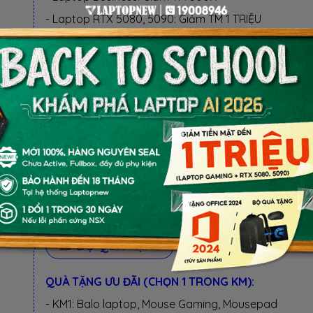
- Laptop RTX 5080, 5090: Giảm TM 1 TRIỆU
BỘ QUÀ TẶNG
CHỌN 1 TRONG CÁC KHUYẾN MÃI:
KM1: 17.990.000₫ (HS-SV, GIÁO VIÊN & NVVP)
✓ Voucher mua hàng 1TRIỆU (Đã trừ vào giá)
✓ Balo laptop, Mouse Gaming
KM2: 18.990.000₫ (BỘ QUÀ TẶNG)
✓ Balo laptop, Mouse Gaming
BỘ QUÀ TẶNG
QUÀ TẶNG ƯU ĐÃI (CHỌN 1 TRONG KM):
- KM1: Balo laptop, Mouse Gaming, Mousepad