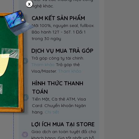
x
nghệ khác.
CAM KẾT SẢN PHẨM
Mới 100%, nguyên seal, fullbox.
Bảo hành 12T - 36T. 1 Đổi 1
trong 30 ngày
DỊCH VỤ MUA TRẢ GÓP
Trả góp công ty tài chính.
Tham khảo
Trả góp thẻ
Visa/Master.
Tham khảo
HÌNH THỨC THANH
TOÁN
Tiền Mặt, Cà thẻ ATM, Visa
Card. Chuyển khoản Ngân
hàng.
Chi tiết
LỢI ÍCH MUA TẠI STORE
Giao dịch an toàn tuyệt đối cho
khách hàng. Giá tốt nhất và hỗ