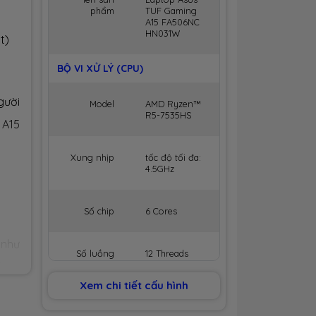
phẩm
TUF Gaming
A15 FA506NC
HN031W
t)
BỘ VI XỬ LÝ (CPU)
gười
Model
AMD Ryzen™
R5-7535HS
 A15
Xung nhịp
tốc độ tối đa:
4.5GHz
Số chip
6 Cores
 như
Số luồng
12 Threads
 hợp
Xem chi tiết cấu hình
Phần
Bộ nhớ
16MB Cache
đệm
 cho