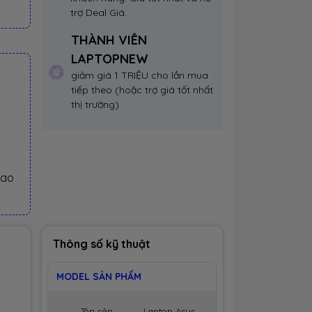
trợ Deal Giá.
THÀNH VIÊN
LAPTOPNEW
giảm giá 1 TRIỆU cho lần mua
tiếp theo (hoặc trợ giá tốt nhất
thị trường)
iao
Thông số kỹ thuật
MODEL SẢN PHẨM
Tên sản
Laptop Asus