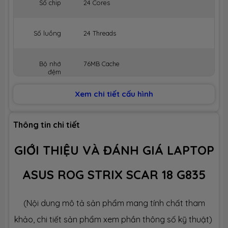
Số chip
24 Cores
Số luồng
24 Threads
Bộ nhớ
76MB Cache
đệm
Xem chi tiết cấu hình
BỘ NHỚ MÁY (RAM)
Dung lượng
64GB (Max 64GB)
Thông tin chi tiết
GIỚI THIỆU VÀ ĐÁNH GIÁ LAPTOP
Công nghệ
DDR5 5600MHz
ASUS ROG STRIX SCAR 18 G835
Số slot
2 slot
(Nội dung mô tả sản phẩm mang tính chất tham
Ổ CỨNG LƯU TRỮ (SSD)
khảo, chi tiết sản phẩm xem phần thông số kỹ thuật)