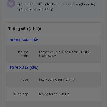
giảm giá 1 TRIỆU cho lần mua tiếp theo (hoặc trợ
giá tốt nhất thị trường)
Thông số kỹ thuật
MODEL SẢN PHẨM
Tên sản
Laptop Asus ROG Strix Scar 18 G835
phẩm
U96420G59
BỘ VI XỬ LÝ (CPU)
Model
Intel® Core Ultra 9-275HX
Xung nhịp
tốc độ tối đa: 5.4GHz