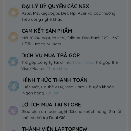
ĐẠI LÝ UỶ QUYỀN CÁC NSX
Asus, Msi, Gigabyte, Dell, Hp, Acer và các thương
hiệu công nghệ khác.
CAM KẾT SẢN PHẨM
Mới 100%, nguyên seal, fullbox. Bảo hành 12T - 36T.
1 Đổi 1 trong 30 ngày
DỊCH VỤ MUA TRẢ GÓP
Trả góp công ty tài chính.
Tham khảo
Trả góp thẻ
Visa/Master.
Tham khảo
HÌNH THỨC THANH TOÁN
Tiền Mặt, Cà thẻ ATM, Visa Card. Chuyển khoản
Ngân hàng.
Chi tiết
LỢI ÍCH MUA TẠI STORE
Giao dịch an toàn tuyệt đối cho khách hàng. Giá tốt
nhất và hỗ trợ Deal Giá.
THÀNH VIÊN LAPTOPNEW