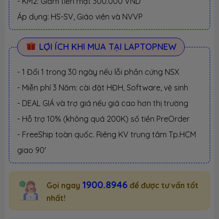
- KM2: Giảm tiền mặt 300.000 VND
Áp dụng: HS-SV, Giáo viên và NVVP
LỢI ÍCH KHI MUA TẠI LAPTOPNEW
- 1 Đổi 1 trong 30 ngày nếu lỗi phần cứng NSX
- Miễn phí 3 Năm: cài đặt HĐH, Software, vệ sinh
- DEAL GIÁ và trợ giá nếu giá cao hơn thị trường
- Hỗ trợ 10% (không quá 200K) số tiền PreOrder
- FreeShip toàn quốc. Riêng KV trung tâm Tp.HCM
giao 90'
1900.8946
Gọi ngay
để được tư vấn tốt
nhất!