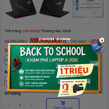
Tình trạng:
Còn hàng
| Thương hiệu:
ASUS
108.990.000 ₫
x
-25%
144.990.000 ₫
Tiết kiệm:
Tình trạng: Mới 100%, Chưa active, Fullbox
NEWSEAL - BH 12 THÁNG - TEST 30 NGÀY
Áp dụng khách hàng
THÀNH VIÊN LTN
HS-SV, GIÁO VIÊN & NVVP
Số lượng
Thêm vào giỏ