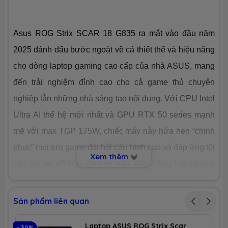
Dung lượng
SSD 2TB M.2
Asus ROG Strix SCAR 18 G835 ra mắt vào đầu năm
Công nghệ
PCIe Gen4
2025 đánh dấu bước ngoặt về cả thiết thế và hiệu năng
cho dòng laptop gaming cao cấp của nhà ASUS, mang
Số slot
2 slot
đến trải nghiệm đỉnh cao cho cả game thủ chuyên
CHIP XỬ LÝ ĐỒ HOẠ (VGA)
nghiệp lẫn những nhà sáng tạo nội dung. Với CPU Intel
Ultra AI thế hệ mới nhất và GPU RTX 50 series mạnh
VGA tích
Intel® Arc Graphics
hợp
mẽ với max TGP 175W, chiếc máy này hứa hẹn “chinh
phục” mọi tựa game đòi hỏi cấu hình cao và đáp ứng tốt
Xem thêm
VGA
Nvidia GeForce RTX 5090 24GB GDDR7
các tác vụ đồ họa chuyên sâu. Hãy cùng
Laptopnew
chuyên
dụng
khám phá những điểm nổi bật của SCAR 18 G835 qua
bài đánh giá chi tiết dưới đây!
MÀN HÌNH HIỂN THỊ (LCD)
Sản phẩm liên quan
Kích thước
18.0-inch (16:10)
Laptop ASUS ROG Strix Scar
- 30%
- 