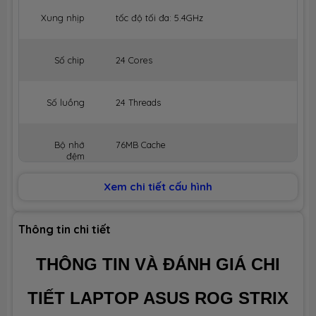
Xung nhịp
tốc độ tối đa: 5.4GHz
Số chip
24 Cores
Số luồng
24 Threads
Bộ nhớ
76MB Cache
đệm
Xem chi tiết cấu hình
BỘ NHỚ MÁY (RAM)
Dung lượng
32GB (Max 64GB)
Thông tin chi tiết
THÔNG TIN VÀ ĐÁNH GIÁ CHI
Công nghệ
DDR5 5600MHz
TIẾT LAPTOP ASUS ROG STRIX
Số slot
2 slot