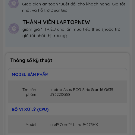
Giao dịch an toàn tuyệt đối cho khách hàng. Giá tốt
nhất và hỗ trợ Deal Giá.
THÀNH VIÊN LAPTOPNEW
giảm giá 1 TRIỆU cho lần mua tiếp theo (hoặc trợ
giá tốt nhất thị trường)
Thông số kỹ thuật
MODEL SẢN PHẨM
Tên sản
Laptop Asus ROG Strix Scar 16 G635
phẩm
U93220G58
BỘ VI XỬ LÝ (CPU)
Model
Intel® Core™ Ultra 9-275HX