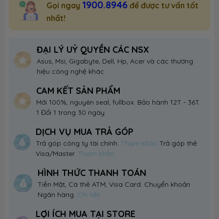
1900.8946
Gọi ngay
để được tư vấn tốt
nhất!
ĐẠI LÝ UỶ QUYỀN CÁC NSX
Asus, Msi, Gigabyte, Dell, Hp, Acer và các thương
hiệu công nghệ khác.
CAM KẾT SẢN PHẨM
Mới 100%, nguyên seal, fullbox. Bảo hành 12T - 36T.
1 Đổi 1 trong 30 ngày
DỊCH VỤ MUA TRẢ GÓP
Trả góp công ty tài chính.
Tham khảo
Trả góp thẻ
Visa/Master.
Tham khảo
HÌNH THỨC THANH TOÁN
Tiền Mặt, Cà thẻ ATM, Visa Card. Chuyển khoản
Ngân hàng.
Chi tiết
LỢI ÍCH MUA TẠI STORE