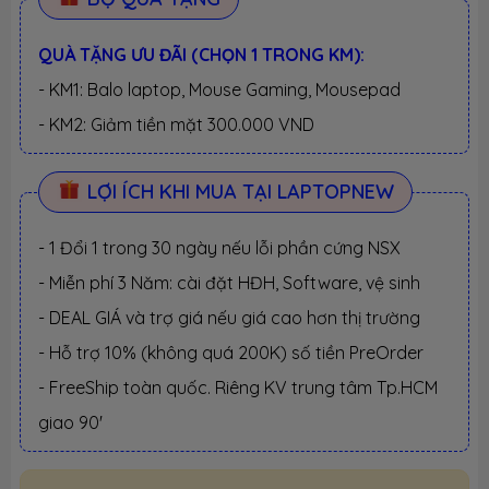
QUÀ TẶNG ƯU ĐÃI (CHỌN 1 TRONG KM):
- KM1: Balo laptop, Mouse Gaming, Mousepad
- KM2: Giảm tiền mặt 300.000 VND
LỢI ÍCH KHI MUA TẠI LAPTOPNEW
- 1 Đổi 1 trong 30 ngày nếu lỗi phần cứng NSX
- Miễn phí 3 Năm: cài đặt HĐH, Software, vệ sinh
- DEAL GIÁ và trợ giá nếu giá cao hơn thị trường
- Hỗ trợ 10% (không quá 200K) số tiền PreOrder
- FreeShip toàn quốc. Riêng KV trung tâm Tp.HCM
giao 90'