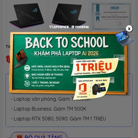
x
Tình trạng:
Liên hệ
| Thương hiệu:
ASUS
Liên hệ
ƯU ĐÃI TỐT NHẤT TRONG NĂM
BACK TO SCHOOL 2026.
Xem chi tiết
- Laptop văn phòng. Giảm TM 300K
- Laptop Business. Giảm TM 500K
- Laptop RTX 5080, 5090: Giảm TM 1 TRIỆU
BỘ QUÀ TẶNG