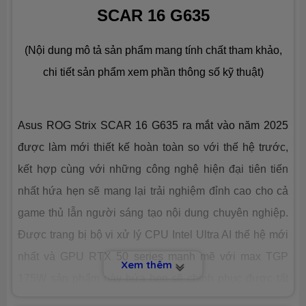
SCAR 16 G635
Ổ CỨNG LƯU TRỮ (SSD)
(Nội dung mô tả sản phẩm mang tính chất tham khảo,
Dung lượng
SSD 2TB M.2
chi tiết sản phẩm xem phần thông số kỹ thuật)
Công nghệ
PCIe Gen4
Asus ROG Strix SCAR 16 G635 ra mắt vào năm 2025
Số slot
2 slot
được làm mới thiết kế hoàn toàn so với thế hệ trước,
kết hợp cùng với những công nghệ hiện đại tiên tiến
CHIP XỬ LÝ ĐỒ HOẠ (VGA)
nhất hứa hẹn sẽ mang lại trải nghiệm đỉnh cao cho cả
game thủ lẫn người sáng tạo nội dung chuyên nghiệp.
VGA tích
Intel® Arc™ Graphics
hợp
Được trang bị bộ vi xử lý CPU Intel Ultra AI thế hệ mới
nhất và GPU RTX 50 series mạnh mẽ với max TGP
Xem thêm
VGA
Nvidia® Geforce™ RTX 5080 16GB
chuyên
GDDR7
175W sản phẩm này hứa hẹn sẽ chinh phục được tất
dụng
cả các tựa game khó nhằn lẫn những ứng dụng đồ họa