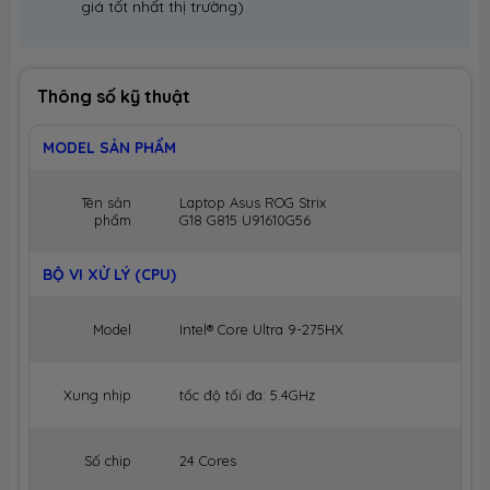
giá tốt nhất thị trường)
Thông số kỹ thuật
MODEL SẢN PHẨM
Tên sản
Laptop Asus ROG Strix
phẩm
G18 G815 U91610G56
BỘ VI XỬ LÝ (CPU)
Model
Intel® Core Ultra 9-275HX
Xung nhịp
tốc độ tối đa: 5.4GHz
Số chip
24 Cores