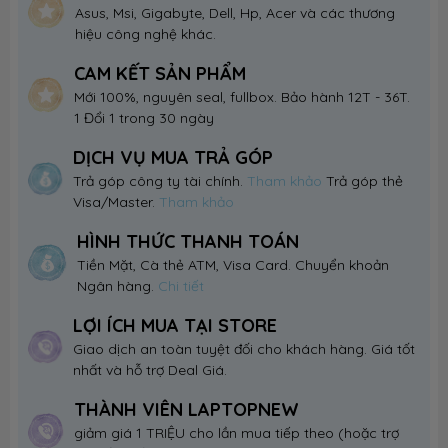
Asus, Msi, Gigabyte, Dell, Hp, Acer và các thương
hiệu công nghệ khác.
CAM KẾT SẢN PHẨM
Mới 100%, nguyên seal, fullbox. Bảo hành 12T - 36T.
1 Đổi 1 trong 30 ngày
DỊCH VỤ MUA TRẢ GÓP
Trả góp công ty tài chính.
Tham khảo
Trả góp thẻ
Visa/Master.
Tham khảo
HÌNH THỨC THANH TOÁN
Tiền Mặt, Cà thẻ ATM, Visa Card. Chuyển khoản
Ngân hàng.
Chi tiết
LỢI ÍCH MUA TẠI STORE
Giao dịch an toàn tuyệt đối cho khách hàng. Giá tốt
nhất và hỗ trợ Deal Giá.
THÀNH VIÊN LAPTOPNEW
giảm giá 1 TRIỆU cho lần mua tiếp theo (hoặc trợ