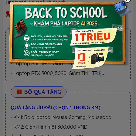
Tình trạng:
Ngừng kinh doanh
Ngừng kinh doanh
ƯU ĐÃI TỐT NHẤT TRONG NĂM
BACK TO SCHOOL 2026.
Xem chi tiết
- Laptop văn phòng. Giảm TM 300K
- Laptop Business. Giảm TM 500K
- Laptop RTX 5080, 5090: Giảm TM 1 TRIỆU
BỘ QUÀ TẶNG
QUÀ TẶNG ƯU ĐÃI (CHỌN 1 TRONG KM):
- KM1: Balo laptop, Mouse Gaming, Mousepad
- KM2: Giảm tiền mặt 300.000 VND