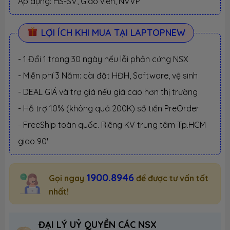
Áp dụng: HS-SV, Giáo viên, NVVP
LỢI ÍCH KHI MUA TẠI LAPTOPNEW
- 1 Đổi 1 trong 30 ngày nếu lỗi phần cứng NSX
- Miễn phí 3 Năm: cài đặt HĐH, Software, vệ sinh
- DEAL GIÁ và trợ giá nếu giá cao hơn thị trường
- Hỗ trợ 10% (không quá 200K) số tiền PreOrder
- FreeShip toàn quốc. Riêng KV trung tâm Tp.HCM
giao 90'
1900.8946
Gọi ngay
để được tư vấn tốt
nhất!
ĐẠI LÝ UỶ QUYỀN CÁC NSX