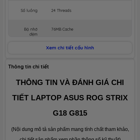
Số luồng
24 Threads
Bộ nhớ
76MB Cache
đệm
Xem chi tiết cấu hình
BỘ NHỚ MÁY (RAM)
Dung lượng
16GB (Max 64GB)
Thông tin chi tiết
THÔNG TIN VÀ ĐÁNH GIÁ CHI
Công nghệ
DDR5 5600MHz
TIẾT LAPTOP ASUS ROG STRIX
Số slot
2 slot
G18 G815
Ổ CỨNG LƯU TRỮ (SSD)
(Nội dung mô tả sản phẩm mang tính chất tham khảo,
Dung lượng
SSD 1TB M.2
chi tiết sản phẩm xem phần thông số kỹ thuật)