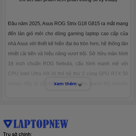
Công nghệ
PCIe Gen4
Đầu năm 2025, Asus ROG Strix G18 G815 ra mắt mang
Số slot
2 slot
đến làn gió mới cho dòng gaming laptop cao cấp của
nhà Asus với thiết kế hiện đại bo tròn hơn, hệ thống tản
CHIP XỬ LÝ ĐỒ HOẠ (VGA)
nhiệt cải tiến và hiệu năng vượt trội. Sở hữu màn hình
VGA tích
Intel® Arc Graphics
18 inch chuẩn ROG Nebula, cấu hình mạnh mẽ với
hợp
CPU Intel Ultra HX AI thế hệ thứ 2 cùng GPU RTX 50
Xem thêm
series, đây là cỗ máy lý tưởng cho game thủ chuyên
VGA
Nvidia GeForce RTX 5060 8GB
chuyên
GDDR7 & MUX switch
nghiệp, nhà sáng tạo nội dung và người dùng đòi hỏi
dụng
hiệu suất tối đa. Với loạt nâng cấp đáng giá, G18 G815
MÀN HÌNH HIỂN THỊ (LCD)
không chỉ mạnh mẽ mà còn mang tính đột phá về thiết
kế và trải nghiệm người dùng. Hãy cùng
Laptopnew
tìm
Kích thước
18.0-inch (16:10)
Trụ sở chính:
hiểu và đánh giá chi tiết mẫu Laptop gaming này ở bài