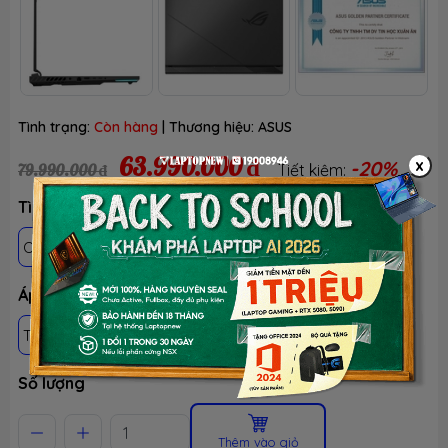
Tình trạng:
Còn hàng
| Thương hiệu:
ASUS
63.990.000 ₫
x
-20%
79.990.000 ₫
Tiết kiệm:
Tình trạng: Mới 100%, Chưa active, Fullbox
OPENBOX - BH 12 THÁNG - TEST 30 NGÀY
Áp dụng khách hàng
THÀNH VIÊN LTN
HS-SV, GIÁO VIÊN & NVVP
Số lượng
Thêm vào giỏ