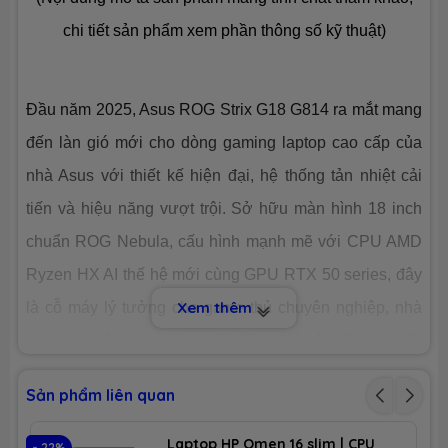
Dung lượng
SSD 4TB M.2
chi tiết sản phẩm xem phần thông số kỹ thuật)
Công nghệ
PCIe Gen4
Đầu năm 2025, Asus ROG Strix G18 G814 ra mắt mang
Số slot
2 slot
đến làn gió mới cho dòng gaming laptop cao cấp của
nhà Asus với thiết kế hiện đại, hệ thống tản nhiệt cải
CHIP XỬ LÝ ĐỒ HOẠ (VGA)
tiến và hiệu năng vượt trội. Sở hữu màn hình 18 inch
VGA tích
AMD® Graphics
chuẩn ROG Nebula, cấu hình mạnh mẽ với CPU AMD
hợp
Ryzen HX AI thế hệ mới cùng GPU RTX 50 series, đây
Xem thêm
là cỗ máy lý tưởng cho game thủ chuyên nghiệp, nhà
VGA
Nvidia GeForce RTX 5070 8GB GDDR7
chuyên
sáng tạo nội dung và người dùng đòi hỏi hiệu suất tối
dụng
đa. Với loạt nâng cấp đáng giá, G18 G814 không chỉ
MÀN HÌNH HIỂN THỊ (LCD)
Sản phẩm liên quan
mạnh mẽ mà còn mang tính đột phá về thiết kế và trải
nghiệm người dùng. Hãy cùng
Laptopnew
tìm hiểu và
Kích thước
18.0-inch
Laptop HP Omen 16 slim | CPU
- 22%
- 