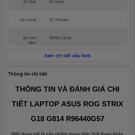
Số chip
16 Cores
Số luồng
32 Threads
Bộ nhớ
80MB Cache
đệm
Xem chi tiết cấu hình
BỘ NHỚ MÁY (RAM)
Dung lượng
64GB
Thông tin chi tiết
THÔNG TIN VÀ ĐÁNH GIÁ CHI
Công nghệ
DDR5 5600MHz
TIẾT LAPTOP ASUS ROG STRIX
Số slot
2 slot
G18 G814 R96440G57
Ổ CỨNG LƯU TRỮ (SSD)
(Nội dung mô tả sản phẩm mang tính chất tham khảo,