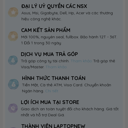
ĐẠI LÝ UỶ QUYỀN CÁC NSX
Asus, Msi, Gigabyte, Dell, Hp, Acer và các thương
hiệu công nghệ khác.
CAM KẾT SẢN PHẨM
Mới 100%, nguyên seal, fullbox. Bảo hành 12T - 36T.
1 Đổi 1 trong 30 ngày
DỊCH VỤ MUA TRẢ GÓP
Trả góp công ty tài chính.
Tham khảo
Trả góp thẻ
Visa/Master.
Tham khảo
HÌNH THỨC THANH TOÁN
Tiền Mặt, Cà thẻ ATM, Visa Card. Chuyển khoản
Ngân hàng.
Chi tiết
LỢI ÍCH MUA TẠI STORE
Giao dịch an toàn tuyệt đối cho khách hàng. Giá tốt
nhất và hỗ trợ Deal Giá.
THÀNH VIÊN LAPTOPNEW