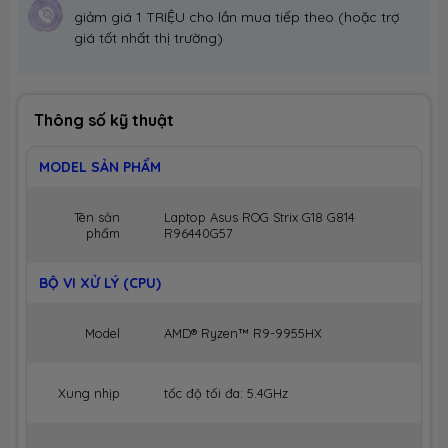
giảm giá 1 TRIỆU cho lần mua tiếp theo (hoặc trợ
giá tốt nhất thị trường)
Thông số kỹ thuật
MODEL SẢN PHẨM
Tên sản
Laptop Asus ROG Strix G18 G814
phẩm
R96440G57
BỘ VI XỬ LÝ (CPU)
Model
AMD® Ryzen™ R9-9955HX
Xung nhịp
tốc độ tối đa: 5.4GHz