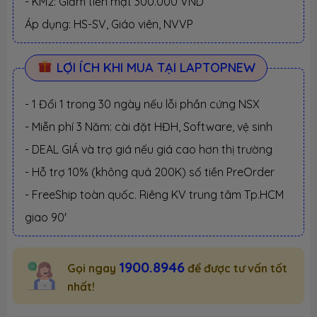
- KM2: Giảm tiền mặt 300.000 VND
Áp dụng: HS-SV, Giáo viên, NVVP
LỢI ÍCH KHI MUA TẠI LAPTOPNEW
- 1 Đổi 1 trong 30 ngày nếu lỗi phần cứng NSX
- Miễn phí 3 Năm: cài đặt HĐH, Software, vệ sinh
- DEAL GIÁ và trợ giá nếu giá cao hơn thị trường
- Hỗ trợ 10% (không quá 200K) số tiền PreOrder
- FreeShip toàn quốc. Riêng KV trung tâm Tp.HCM
giao 90'
1900.8946
Gọi ngay
để được tư vấn tốt
nhất!