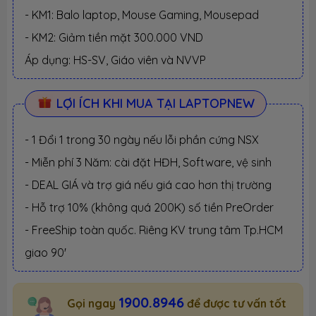
- KM1: Balo laptop, Mouse Gaming, Mousepad
- KM2: Giảm tiền mặt 300.000 VND
Áp dụng: HS-SV, Giáo viên và NVVP
LỢI ÍCH KHI MUA TẠI LAPTOPNEW
- 1 Đổi 1 trong 30 ngày nếu lỗi phần cứng NSX
- Miễn phí 3 Năm: cài đặt HĐH, Software, vệ sinh
- DEAL GIÁ và trợ giá nếu giá cao hơn thị trường
- Hỗ trợ 10% (không quá 200K) số tiền PreOrder
- FreeShip toàn quốc. Riêng KV trung tâm Tp.HCM
giao 90'
1900.8946
Gọi ngay
để được tư vấn tốt