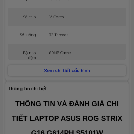
Số chip
16 Cores
Số luồng
32 Threads
Bộ nhớ
80MB Cache
đệm
Xem chi tiết cấu hình
BỘ NHỚ MÁY (RAM)
Dung lượng
16GB (Max 64GB)
Thông tin chi tiết
THÔNG TIN VÀ ĐÁNH GIÁ CHI
Công nghệ
DDR5 5200MHz
TIẾT LAPTOP ASUS ROG STRIX
Số slot
2 slot
G16 G614PH S5101W