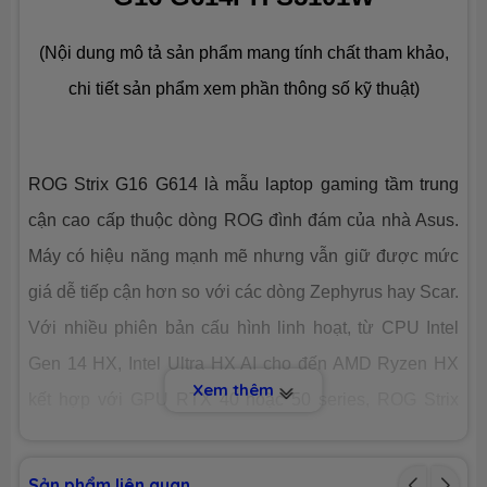
Ổ CỨNG LƯU TRỮ (SSD)
(Nội dung mô tả sản phẩm mang tính chất tham khảo,
Dung lượng
SSD 512GB M.2
chi tiết sản phẩm xem phần thông số kỹ thuật)
Công nghệ
PCIe Gen4
ROG Strix G16 G614 là mẫu laptop gaming tầm trung
Số slot
2 slot
cận cao cấp thuộc dòng ROG đình đám của nhà Asus.
CHIP XỬ LÝ ĐỒ HOẠ (VGA)
Máy có hiệu năng mạnh mẽ nhưng vẫn giữ được mức
giá dễ tiếp cận hơn so với các dòng Zephyrus hay Scar.
VGA tích
AMD® Graphics
hợp
Với nhiều phiên bản cấu hình linh hoạt, từ CPU Intel
Gen 14 HX, Intel Ultra HX AI cho đến AMD Ryzen HX
Xem thêm
VGA
Nvidia® GeForce™ RTX 5050 8GB
kết hợp với GPU RTX 40 hoặc 50 series, ROG Strix
chuyên
GDDR7
dụng
G16 G614 chính là lựa chọn lý tưởng cho cả game thủ
lẫn người làm sáng tạo nội dung chuyên nghiệp. Hãy
MÀN HÌNH HIỂN THỊ (LCD)
Sản phẩm liên quan