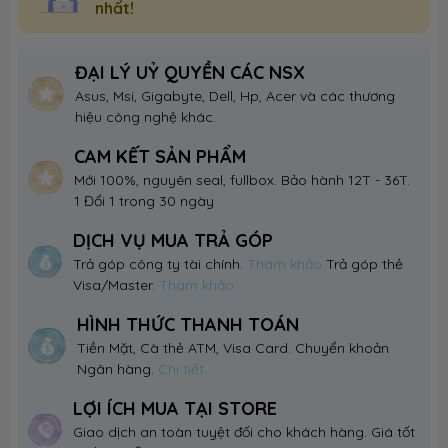
nhất!
ĐẠI LÝ UỶ QUYỀN CÁC NSX
Asus, Msi, Gigabyte, Dell, Hp, Acer và các thương
hiệu công nghệ khác.
CAM KẾT SẢN PHẨM
Mới 100%, nguyên seal, fullbox. Bảo hành 12T - 36T.
1 Đổi 1 trong 30 ngày
DỊCH VỤ MUA TRẢ GÓP
Trả góp công ty tài chính.
Tham khảo
Trả góp thẻ
Visa/Master.
Tham khảo
HÌNH THỨC THANH TOÁN
Tiền Mặt, Cà thẻ ATM, Visa Card. Chuyển khoản
Ngân hàng.
Chi tiết
LỢI ÍCH MUA TẠI STORE
Giao dịch an toàn tuyệt đối cho khách hàng. Giá tốt