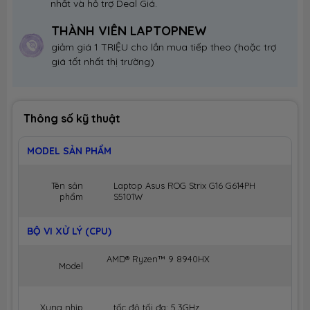
nhất và hỗ trợ Deal Giá.
THÀNH VIÊN LAPTOPNEW
giảm giá 1 TRIỆU cho lần mua tiếp theo (hoặc trợ
giá tốt nhất thị trường)
Thông số kỹ thuật
MODEL SẢN PHẨM
Tên sản
Laptop Asus ROG Strix G16 G614PH
phẩm
S5101W
BỘ VI XỬ LÝ (CPU)
AMD® Ryzen™ 9 8940HX
Model
Xung nhịp
tốc độ tối đa: 5.3GHz