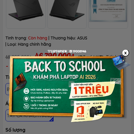
Tình trạng:
Còn hàng
| Thương hiệu:
ASUS
| Loại:
Hàng chính hãng
x
46.790.000₫
48.990.000₫
(Đã có VAT)
Tiết kiệm:
- 4%
Tình trạng: Mới 100%, chưa active, fullbox
BH 24 THÁNG - 1 ĐỔI 1 TRONG 30 NGÀY LỖI NSX
Áp dụng khách hàng
TẤT CẢ KHÁCH HÀNG
Số lượng