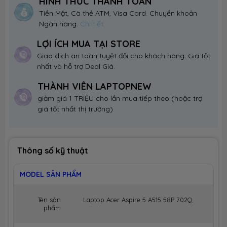
HÌNH THỨC THANH TOÁN
Tiền Mặt, Cà thẻ ATM, Visa Card. Chuyển khoản
Ngân hàng.
Chi tiết
LỢI ÍCH MUA TẠI STORE
Giao dịch an toàn tuyệt đối cho khách hàng. Giá tốt
nhất và hỗ trợ Deal Giá.
THÀNH VIÊN LAPTOPNEW
giảm giá 1 TRIỆU cho lần mua tiếp theo (hoặc trợ
giá tốt nhất thị trường)
Thông số kỹ thuật
MODEL SẢN PHẨM
Tên sản
Laptop Acer Aspire 5 A515 58P 702Q
phẩm