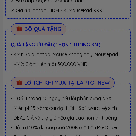
✓ Balo laptop, Mouse không dây
✓ Giá đỡ laptop, HDMI 4K, MousePad XXXL
BỘ QUÀ TẶNG
QUÀ TẶNG ƯU ĐÃI (CHỌN 1 TRONG KM):
- KM1: Balo laptop, Mouse không dây, Mousepad
- KM2: Giảm tiền mặt 300.000 VND
LỢI ÍCH KHI MUA TẠI LAPTOPNEW
- 1 Đổi 1 trong 30 ngày nếu lỗi phần cứng NSX
- Miễn phí 3 Năm: cài đặt HĐH, Software, vệ sinh
- DEAL GIÁ và trợ giá nếu giá cao hơn thị trường
- Hỗ trợ 10% (không quá 200K) số tiền PreOrder