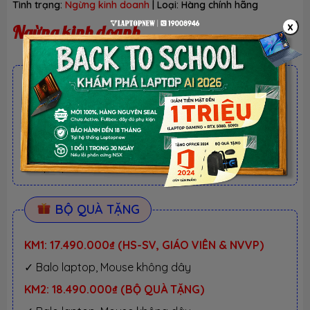
Tình trạng:
Ngừng kinh doanh
| Loại:
Hàng chính hãng
x
Ngừng kinh doanh
ƯU ĐÃI TỐT NHẤT TRONG NĂM
BACK TO SCHOOL 2026.
Xem chi tiết
- Laptop văn phòng. Giảm TM 300K
- Laptop Business. Giảm TM 500K
- Laptop RTX 5080, 5090: Giảm TM 1 TRIỆU
BỘ QUÀ TẶNG
KM1: 17.490.000₫ (HS-SV, GIÁO VIÊN & NVVP)
✓ Balo laptop, Mouse không dây
KM2: 18.490.000₫ (BỘ QUÀ TẶNG)