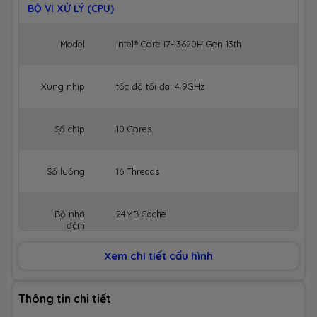
BỘ VI XỬ LÝ (CPU)
Model
Intel® Core i7-13620H Gen 13th
Xung nhịp
tốc độ tối đa: 4.9GHz
Số chip
10 Cores
Số luồng
16 Threads
Bộ nhớ
24MB Cache
đệm
Xem chi tiết cấu hình
BỘ NHỚ MÁY (RAM)
Dung lượng
16GB Onboard
Thông tin chi tiết