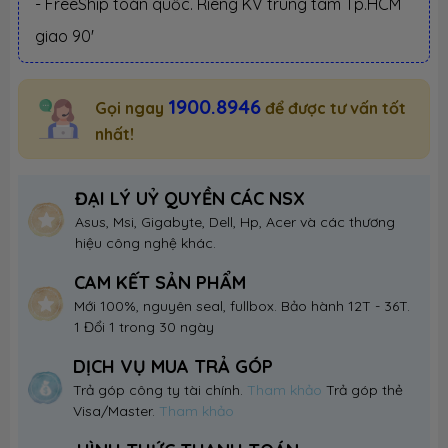
- FreeShip toàn quốc. Riêng KV trung tâm Tp.HCM
giao 90'
1900.8946
Gọi ngay
để được tư vấn tốt
nhất!
ĐẠI LÝ UỶ QUYỀN CÁC NSX
Asus, Msi, Gigabyte, Dell, Hp, Acer và các thương
hiệu công nghệ khác.
CAM KẾT SẢN PHẨM
Mới 100%, nguyên seal, fullbox. Bảo hành 12T - 36T.
1 Đổi 1 trong 30 ngày
DỊCH VỤ MUA TRẢ GÓP
Trả góp công ty tài chính.
Tham khảo
Trả góp thẻ
Visa/Master.
Tham khảo