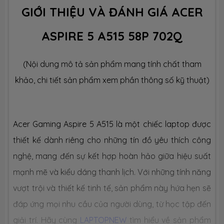
GIỚI THIỆU VÀ ĐÁNH GIÁ ACER
Công nghệ
LPDDR5 4800MHz
ASPIRE 5 A515 58P 702Q
Số slot
None
(Nội dung mô tả sản phẩm mang tính chất tham
Ổ CỨNG LƯU TRỮ (SSD)
khảo, chi tiết sản phẩm xem phần thông số kỹ thuật)
Dung lượng
SSD 512GB M.2
Acer Gaming Aspire 5 A515 là một chiếc laptop được
Công nghệ
PCIe Gen4
thiết kế dành riêng cho những tín đồ yêu thích công
nghệ, mang đến sự kết hợp hoàn hảo giữa hiệu suất
Số slot
1 slot
mạnh mẽ và kiểu dáng thanh lịch. Với những tính năng
CHIP XỬ LÝ ĐỒ HOẠ (VGA)
vượt trội và thiết kế tinh tế, sản phẩm này hứa hẹn sẽ
đáp ứng mọi nhu cầu của người dùng, từ học tập đến
VGA tích
Intel® UHD Graphics
hợp
giải trí. Hãy cùng
LAPTOPNEW
tìm hiểu về sản phẩm