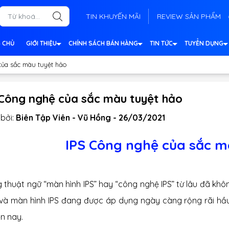
TIN KHUYẾN MÃI
REVIEW SẢN PHẨM
 CHỦ
GIỚI THIỆU
CHÍNH SÁCH BÁN HÀNG
TIN TỨC
TUYỂN DỤNG
của sắc màu tuyệt hảo
 Công nghệ của sắc màu tuyệt hảo
bởi:
Biên Tập Viên - Vũ Hồng - 26/03/2021
IPS Công nghệ của sắc m
 thuật ngữ “màn hình IPS” hay “công nghệ IPS” từ lâu đã khô
và màn hình IPS đang được áp dụng ngày càng rộng rãi hầu 
iện nay.