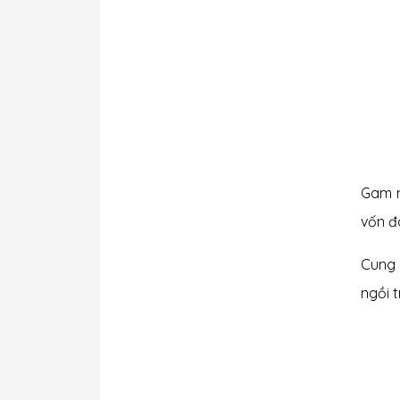
Gam m
vốn đò
Cung 
ngồi t