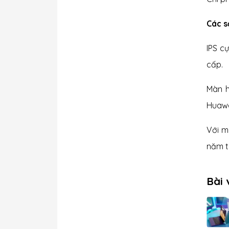
Các s
IPS c
cấp.
Màn h
Huawei
Với m
năm t
Bài 