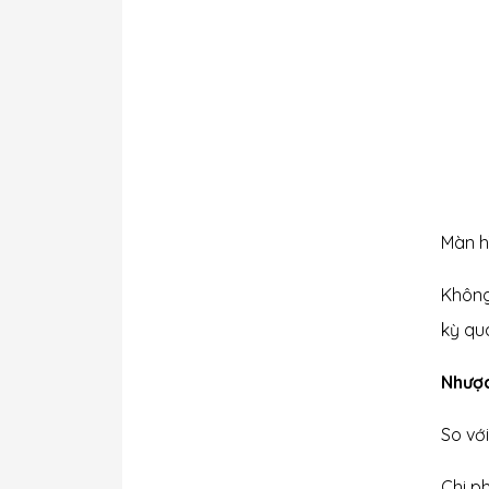
Màn hì
Không
kỳ qu
Nhược
So vớ
Chi p