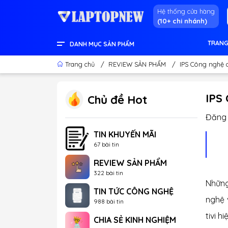
Hệ thống cửa hàng
(10+ chi nhánh)
TRANG
DANH MỤC SẢN PHẨM
LENOVO OFFICIAL STORE
LINH KIỆN & THIẾT BỊ KHÁC
GEAR GAMING
LCD - MÀN HÌNH
PC DESKTOP CHÍNH HÃNG
APPLE - IPHONE - MACBOOK
LAPTOP CONTENT CREATOR
LAPTOP GAMING
LAPTOP VĂN PHÒNG
THÔNG TIN HỮU ÍCH
Trang chủ
/
REVIEW SẢN PHẨM
/
IPS Công nghệ 
IPS
Chủ đề Hot
Đăng 
TIN KHUYẾN MÃI
67 bài tin
REVIEW SẢN PHẨM
322 bài tin
Những
TIN TỨC CÔNG NGHỆ
nghệ 
988 bài tin
tivi h
CHIA SẺ KINH NGHIỆM