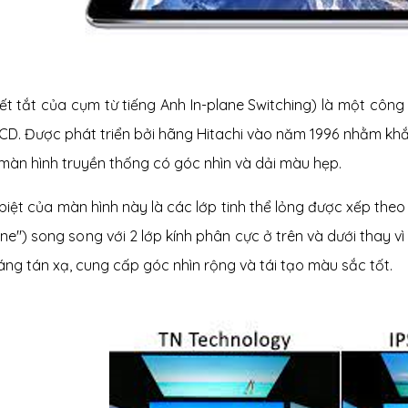
viết tắt của cụm từ tiếng Anh In-plane Switching) là một cô
LCD. Được phát triển bởi hãng Hitachi vào năm 1996 nhằm k
màn hình truyền thống có góc nhìn và dải màu hẹp.
biệt của màn hình này là các lớp tinh thể lỏng được xếp th
lane") song song với 2 lớp kính phân cực ở trên và dưới thay 
áng tán xạ, cung cấp góc nhìn rộng và tái tạo màu sắc tốt.