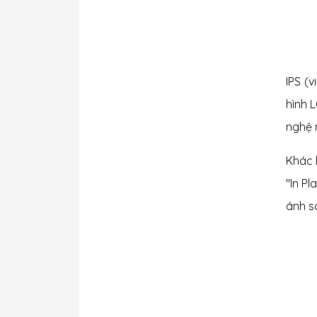
IPS (
hình 
nghệ 
Khác 
"In P
ánh s