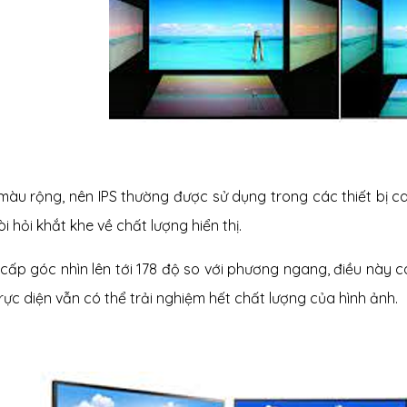
àu rộng, nên IPS thường được sử dụng trong các thiết bị ca
i hỏi khắt khe về chất lượng hiển thị.
cấp góc nhìn lên tới 178 độ so với phương ngang, điều này c
rực diện vẫn có thể trải nghiệm hết chất lượng của hình ảnh.