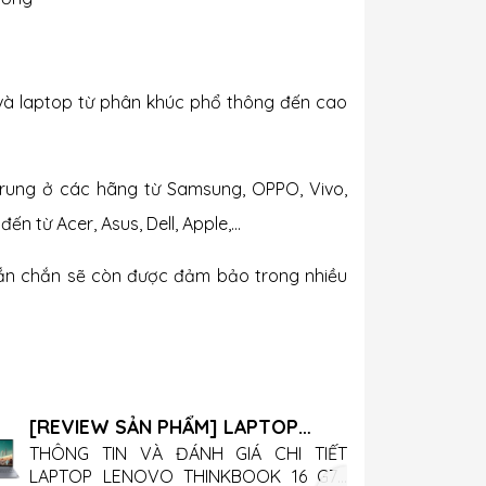
 và laptop từ phân khúc phổ thông đến cao
trung ở các hãng từ Samsung, OPPO, Vivo,
 từ Acer, Asus, Dell, Apple,...
chắn chắn sẽ còn được đảm bảo trong nhiều
[REVIEW SẢN PHẨM] LAPTOP
LENOVO THINKBOOK 16 G7+
THÔNG TIN VÀ ĐÁNH GIÁ CHI TIẾT
LAPTOP LENOVO THINKBOOK 16 G7+