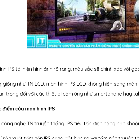
nh IPS tái hiện hình ảnh rõ ràng, màu sắc sẽ chính xác với gó
 giống như TN LCD, màn hình IPS LCD không hiện sáng màn h
an trọng đối với các thiết bị cảm ứng như smartphone hay ta
 điểm của màn hình IPS
i công nghệ TN truyền thống, IPS tiêu tốn điện năng hơn kho
hí sản xuất tấm nền IPS cũng đắt hơn so với tấm nền truyền t