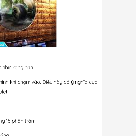
c nhìn rộng hơn
ình khi chạm vào. Điều này có ý nghĩa cực
blet
ảng 15 phần trăm
hống