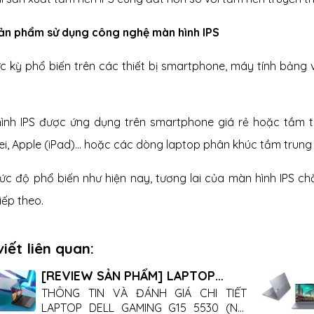
ản phẩm sử dụng công nghệ màn hình IPS
ực kỳ phổ biến trên các thiết bị smartphone, máy tính bảng
ình IPS được ứng dụng trên smartphone giá rẻ hoặc tầm 
, Apple (iPad)... hoặc các dòng laptop phân khúc tầm trung đến
ức độ phổ biến như hiện nay, tương lai của màn hình IPS 
iếp theo.
viết liên quan:
[REVIEW SẢN PHẨM] LAPTOP
DELL GAMING G15 5530
THÔNG TIN VÀ ĐÁNH GIÁ CHI TIẾT
LAPTOP DELL GAMING G15 5530 (Nội