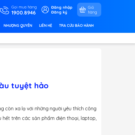
Gọi mua hàng
Đăng nhập
Giỏ
1900.8946
Đăng ký
hàng
NHƯỢNG QUYỀN
LIÊN HỆ
TRA CỨU BẢO HÀNH
àu tuyệt hảo
ng còn xa lạ với những người yêu thích công
hết trên các sản phẩm điện thoại, laptop,