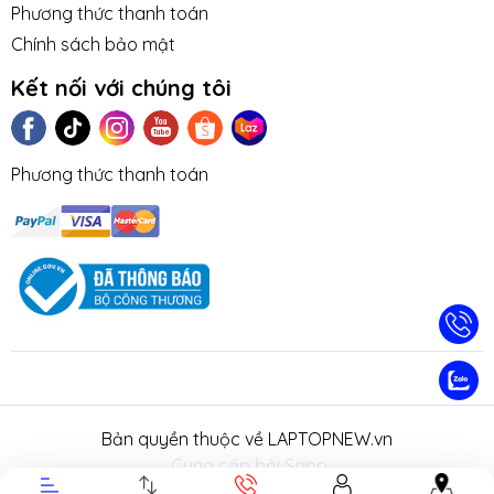
Phương thức thanh toán
Chính sách bảo mật
Kết nối với chúng tôi
Phương thức thanh toán
TIN TỨC
TUYỂN DỤNG
NHƯỢNG
LIÊN HỆ
TRA CỨU 
QUYỀN
HÀNH
Bản quyền thuộc về LAPTOPNEW.vn
.
Cung cấp bởi Sapo.