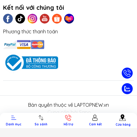
Kết nối với chúng tôi
Phương thức thanh toán
TIN TỨC
TUYỂN DỤNG
NHƯỢNG
LIÊN HỆ
TRA CỨU 
QUYỀN
HÀNH
Bản quyền thuộc về LAPTOPNEW.vn
.
Cung cấp bởi Sapo.
Danh mục
So sánh
Hỗ trợ
Cam kết
Cửa hàng