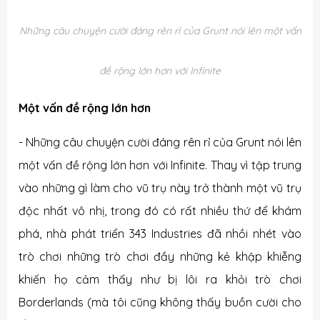
Những câu chuyện cười đáng rên rỉ của Grunt nói lên một vấn
đề rộng lớn hơn với Infinite
Một vấn đề rộng lớn hơn
- Những câu chuyện cười đáng rên rỉ của Grunt nói lên
một vấn đề rộng lớn hơn với Infinite. Thay vì tập trung
vào những gì làm cho vũ trụ này trở thành một vũ trụ
độc nhất vô nhị, trong đó có rất nhiều thứ để khám
phá, nhà phát triển 343 Industries đã nhồi nhét vào
trò chơi những trò chơi đầy những kẻ khập khiễng
khiến họ cảm thấy như bị lôi ra khỏi trò chơi
Borderlands (mà tôi cũng không thấy buồn cười cho