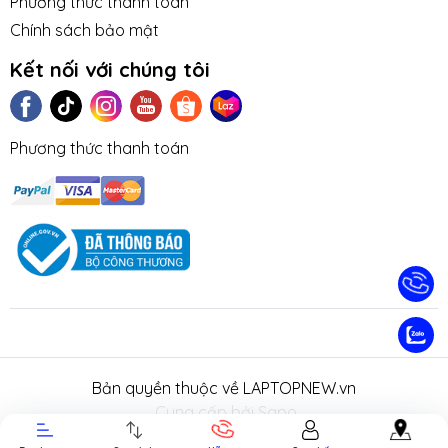
Phương thức thanh toán
Chính sách bảo mật
Kết nối với chúng tôi
Phương thức thanh toán
TIN TỨC
TUYỂN DỤNG
NHƯỢNG
LIÊN HỆ
TRA CỨU 
QUYỀN
HÀNH
Bản quyền thuộc về LAPTOPNEW.vn
.
Cung cấp bởi Sapo.