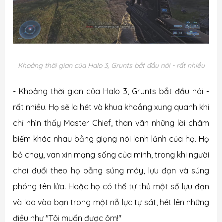
Khoảng thời gian của Halo 3, Grunts bắt đầu nói - rất nhiều
- Khoảng thời gian của Halo 3, Grunts bắt đầu nói -
rất nhiều. Họ sẽ la hét và khua khoắng xung quanh khi
chỉ nhìn thấy Master Chief, than vãn những lời châm
biếm khác nhau bằng giọng nói lanh lảnh của họ. Họ
bỏ chạy, van xin mạng sống của mình, trong khi người
chơi đuổi theo họ bằng súng máy, lựu đạn và súng
phóng tên lửa. Hoặc họ có thể tự thủ một số lựu đạn
và lao vào bạn trong một nỗ lực tự sát, hét lên những
điều như "Tôi muốn được ôm!"