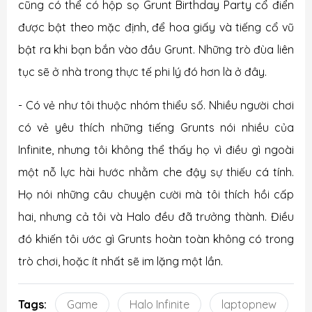
cũng có thể có hộp sọ Grunt Birthday Party cổ điển
được bật theo mặc định, để hoa giấy và tiếng cổ vũ
bật ra khi bạn bắn vào đầu Grunt. Những trò đùa liên
tục sẽ ở nhà trong thực tế phi lý đó hơn là ở đây.
- Có vẻ như tôi thuộc nhóm thiểu số. Nhiều người chơi
có vẻ yêu thích những tiếng Grunts nói nhiều của
Infinite, nhưng tôi không thể thấy họ vì điều gì ngoài
một nỗ lực hài hước nhằm che đậy sự thiếu cá tính.
Họ nói những câu chuyện cười mà tôi thích hồi cấp
hai, nhưng cả tôi và Halo đều đã trưởng thành. Điều
đó khiến tôi ước gì Grunts hoàn toàn không có trong
trò chơi, hoặc ít nhất sẽ im lặng một lần.
Tags:
Game
Halo Infinite
laptopnew