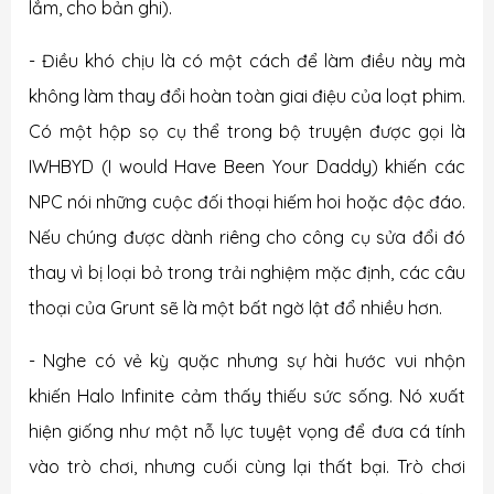
lắm, cho bản ghi).
- Điều khó chịu là có một cách để làm điều này mà
không làm thay đổi hoàn toàn giai điệu của loạt phim.
Có một hộp sọ cụ thể trong bộ truyện được gọi là
IWHBYD (I would Have Been Your Daddy) khiến các
NPC nói những cuộc đối thoại hiếm hoi hoặc độc đáo.
Nếu chúng được dành riêng cho công cụ sửa đổi đó
thay vì bị loại bỏ trong trải nghiệm mặc định, các câu
thoại của Grunt sẽ là một bất ngờ lật đổ nhiều hơn.
- Nghe có vẻ kỳ quặc nhưng sự hài hước vui nhộn
khiến Halo Infinite cảm thấy thiếu sức sống. Nó xuất
hiện giống như một nỗ lực tuyệt vọng để đưa cá tính
vào trò chơi, nhưng cuối cùng lại thất bại. Trò chơi