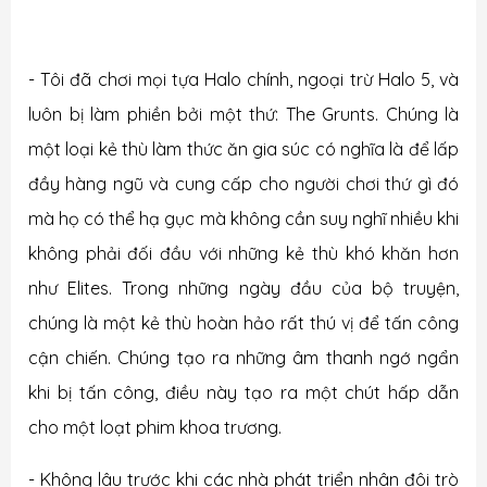
- Tôi đã chơi mọi tựa Halo chính, ngoại trừ Halo 5, và
luôn bị làm phiền bởi một thứ: The Grunts. Chúng là
một loại kẻ thù làm thức ăn gia súc có nghĩa là để lấp
đầy hàng ngũ và cung cấp cho người chơi thứ gì đó
mà họ có thể hạ gục mà không cần suy nghĩ nhiều khi
không phải đối đầu với những kẻ thù khó khăn hơn
như Elites. Trong những ngày đầu của bộ truyện,
chúng là một kẻ thù hoàn hảo rất thú vị để tấn công
cận chiến. Chúng tạo ra những âm thanh ngớ ngẩn
khi bị tấn công, điều này tạo ra một chút hấp dẫn
cho một loạt phim khoa trương.
- Không lâu trước khi các nhà phát triển nhân đôi trò