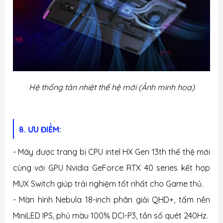
Hệ thống tản nhiệt thế hệ mới
(Ảnh minh hoạ)
8. ƯU ĐIỂM:
- Máy được trang bị CPU intel HX Gen 13th thế thệ mới
cùng với GPU Nvidia GeForce RTX 40 series kết hợp
MUX Switch giúp trải nghiệm tốt nhất cho Game thủ.
- Màn hình Nebula 18-inch phân giải QHD+, tấm nền
MiniLED IPS, phủ màu 100% DCI-P3, tần số quét 240Hz.