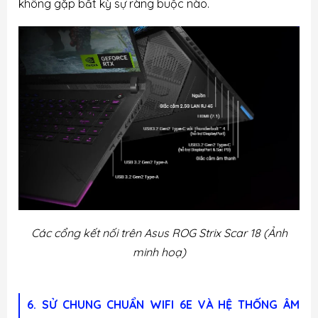
không gặp bất kỳ sự ràng buộc nào.
Các cổng kết nối trên Asus ROG Strix Scar 18
(Ảnh
minh hoạ)
6. SỬ CHUNG CHUẨN WIFI 6E VÀ HỆ THỐNG ÂM