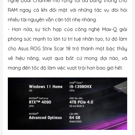
nghệ Dual Channel mở rộng tối đa băng thông cho
RAM ngay cả khi đối mặt với những tác vụ đòi hỏi
nhiều tài nguyên vẫn cân tốt nhẹ nhàng.
- Hơn nữa, sự tích hợp của công nghệ Max-Q giải
phóng sức mạnh to lớn từ trí tuệ nhân tạo, từ đó làm
cho Asus ROG Strix Scar 18 trở thành một bậc thầy
về hiệu năng, vượt qua bất cứ mong đợi nào, và
mang đến tốc độ làm việc vượt trội hơn bao giờ hết.