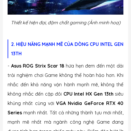
Thiết kế hiện đại, đậm chất gaming
(Ảnh minh hoạ)
2. HIỆU NĂNG MẠNH MẼ CỦA DÒNG CPU INTEL GEN
13TH
-
Asus ROG Strix Scar 18
hứa hẹn đem đến một dải
trải nghiệm chơi Game không thể hoàn hảo hơn. Khi
nhắc đến khả năng vận hành mạnh mẽ, không thể
không nhắc đến cặp đôi
CPU Intel HX Gen 13th
siêu
khủng nhất cùng với
VGA Nvidia GeForce RTX 40
Series
mạnh nhất. Tất cả những thành tựu mới nhất,
mạnh mẽ nhất mà ngành công nghệ Game đang