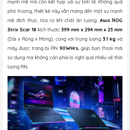
mạnh mẽ mà còn kết hợp với sự tinh tế. Không quá
phô trương, thiết kế này vẫn mang đến một sự mạnh
mẽ đích thực, tỏa ra khí chất ấn tượng.
Asus ROG
Strix Scar 18
kích thước
399 mm x 294 mm x 23 mm
(Dài x Rộng x Mỏng), cùng với trọng lượng
3.1 kg
và
máy được trang bị PIN
90WHrs
, giúp bạn thoải mái
sử dụng mà không cần phải lo nghĩ quá nhiều về thời
lượng PIN.