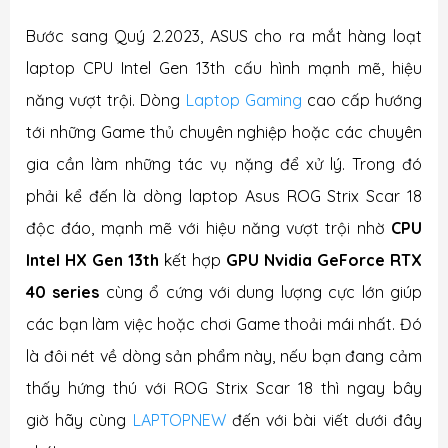
Bước sang Quý 2.2023, ASUS cho ra mắt hàng loạt
laptop CPU Intel Gen 13th cấu hình mạnh mẽ, hiệu
năng vượt trội. Dòng
Laptop Gaming
cao cấp hướng
tới những Game thủ chuyên nghiệp hoặc các chuyên
gia cần làm những tác vụ nặng để xử lý. Trong đó
phải kể đến là dòng laptop Asus ROG Strix Scar 18
độc đáo, mạnh mẽ với hiệu năng vượt trội nhờ
CPU
Intel HX Gen 13th
kết hợp
GPU Nvidia GeForce RTX
40 series
cùng ổ cứng với dung lượng cực lớn giúp
các bạn làm việc hoặc chơi Game thoải mái nhất. Đó
là đôi nét về dòng sản phẩm này, nếu bạn đang cảm
thấy hứng thú với ROG Strix Scar 18 thì ngay bây
giờ hãy cùng
LAPTOPNEW
đến với bài viết dưới đây