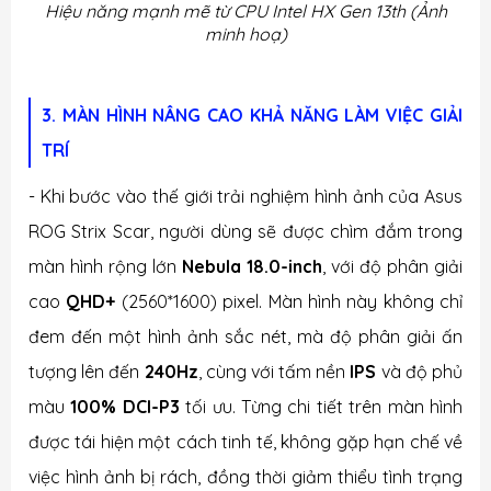
Hiệu năng mạnh mẽ từ CPU Intel HX Gen 13th (Ảnh
minh hoạ)
3. MÀN HÌNH NÂNG CAO KHẢ NĂNG LÀM VIỆC GIẢI
TRÍ
- Khi bước vào thế giới trải nghiệm hình ảnh của Asus
ROG Strix Scar, người dùng sẽ được chìm đắm trong
màn hình rộng lớn
Nebula 18.0-inch
, với độ phân giải
cao
QHD+
(2560*1600) pixel. Màn hình này không chỉ
đem đến một hình ảnh sắc nét, mà độ phân giải ấn
tượng lên đến
240Hz
, cùng với tấm nền
IPS
và độ phủ
màu
100% DCI-P3
tối ưu. Từng chi tiết trên màn hình
được tái hiện một cách tinh tế, không gặp hạn chế về
việc hình ảnh bị rách, đồng thời giảm thiểu tình trạng