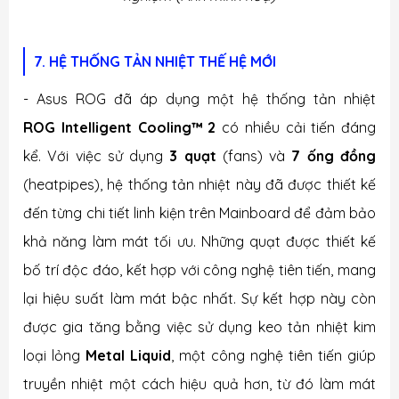
7. HỆ THỐNG TẢN NHIỆT THẾ HỆ MỚI
- Asus ROG đã áp dụng một hệ thống tản nhiệt
ROG Intelligent Cooling™
2
có nhiều cải tiến đáng
kể. Với việc sử dụng
3 quạt
(fans) và
7 ống đồng
(heatpipes), hệ thống tản nhiệt này đã được thiết kế
đến từng chi tiết linh kiện trên Mainboard để đảm bảo
khả năng làm mát tối ưu. Những quạt được thiết kế
bố trí độc đáo, kết hợp với công nghệ tiên tiến, mang
lại hiệu suất làm mát bậc nhất. Sự kết hợp này còn
được gia tăng bằng việc sử dụng keo tản nhiệt kim
loại lỏng
Metal Liquid
, một công nghệ tiên tiến giúp
truyền nhiệt một cách hiệu quả hơn, từ đó làm mát