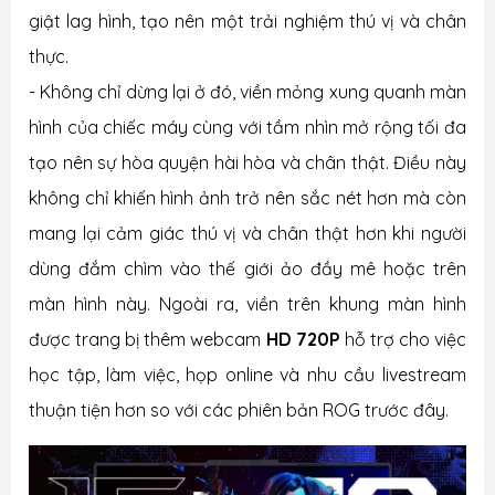
giật lag hình, tạo nên một trải nghiệm thú vị và chân
thực.
- Không chỉ dừng lại ở đó, viền mỏng xung quanh màn
hình của chiếc máy cùng với tầm nhìn mở rộng tối đa
tạo nên sự hòa quyện hài hòa và chân thật. Điều này
không chỉ khiến hình ảnh trở nên sắc nét hơn mà còn
mang lại cảm giác thú vị và chân thật hơn khi người
dùng đắm chìm vào thế giới ảo đầy mê hoặc trên
màn hình này. Ngoài ra, viền trên khung màn hình
được trang bị thêm webcam
HD 720P
hỗ trợ cho việc
học tập, làm việc, họp online và nhu cầu livestream
thuận tiện hơn so với các phiên bản ROG trước đây.