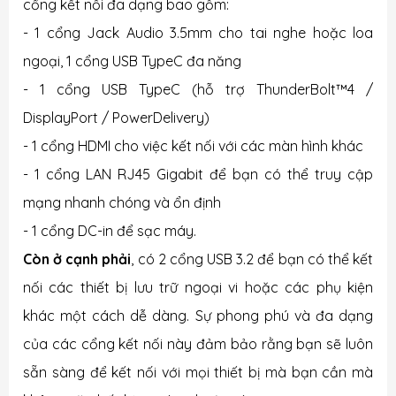
cổng kết nối đa dạng bao gồm:
- 1 cổng Jack Audio 3.5mm cho tai nghe hoặc loa
ngoại, 1 cổng USB TypeC đa năng
- 1 cổng USB TypeC (hỗ trợ ThunderBolt™4 /
DisplayPort / PowerDelivery)
- 1 cổng HDMI cho việc kết nối với các màn hình khác
- 1 cổng LAN RJ45 Gigabit để bạn có thể truy cập
mạng nhanh chóng và ổn định
- 1 cổng DC-in để sạc máy.
Còn ở cạnh phải
, có 2 cổng USB 3.2 để bạn có thể kết
nối các thiết bị lưu trữ ngoại vi hoặc các phụ kiện
khác một cách dễ dàng. Sự phong phú và đa dạng
của các cổng kết nối này đảm bảo rằng bạn sẽ luôn
sẵn sàng để kết nối với mọi thiết bị mà bạn cần mà