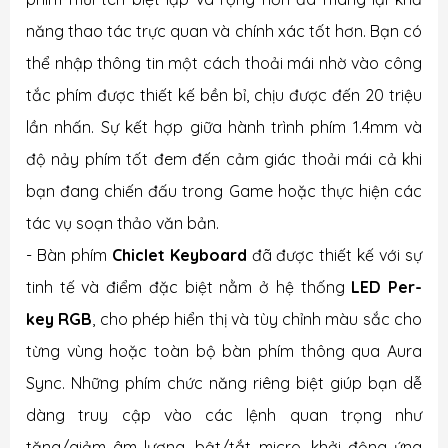
năng thao tác trực quan và chính xác tốt hơn. Bạn có
thể nhập thông tin một cách thoải mái nhờ vào công
tắc phím được thiết kế bền bỉ, chịu được đến 20 triệu
lần nhấn. Sự kết hợp giữa hành trình phím 1.4mm và
độ nảy phím tốt đem đến cảm giác thoải mái cả khi
bạn đang chiến đấu trong Game hoặc thực hiện các
tác vụ soạn thảo văn bản.
- Bàn phím
Chiclet Keyboard
đã được thiết kế với sự
tinh tế và điểm đặc biệt nằm ở hệ thống
LED Per-
key RGB
, cho phép hiển thị và tùy chỉnh màu sắc cho
từng vùng hoặc toàn bộ bàn phím thông qua Aura
Sync. Những phím chức năng riêng biệt giúp bạn dễ
dàng truy cập vào các lệnh quan trọng như
tăng/giảm âm lượng, bật/tắt micro, khởi động ứng