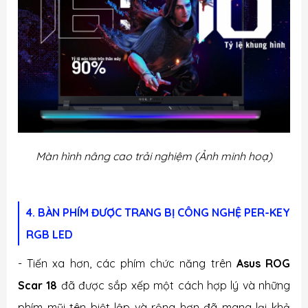
Màn hình nâng cao trải nghiệm
(Ảnh minh hoạ)
4. BÀN PHÍM ĐƯỢC TRANG BỊ CÔNG NGHỆ PER-KEY
RGB LED
- Tiến xa hơn, các phím chức năng trên
Asus ROG
Scar 18
đã được sắp xếp một cách hợp lý và những
phím mũi tên biệt lập và rộng hơn đã mang lại khả