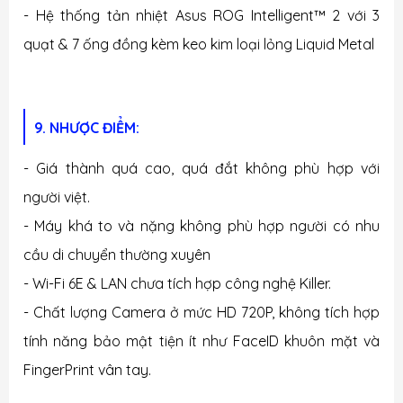
- Hệ thống tản nhiệt Asus ROG Intelligent
™
2 với 3
quạt & 7 ống đồng kèm keo kim loại lỏng Liquid Metal
9. NHƯỢC ĐIỂM:
- Giá thành quá cao, quá đắt không phù hợp với
người việt.
- Máy khá to và nặng không phù hợp người có nhu
cầu di chuyển thường xuyên
- Wi-Fi 6E & LAN chưa tích hợp công nghệ Killer.
- Chất lượng Camera ở mức HD 720P, không tích hợp
tính năng bảo mật tiện ít như FaceID khuôn mặt và
FingerPrint vân tay.