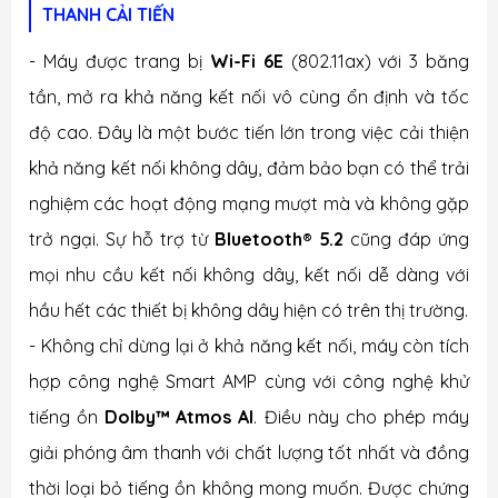
THANH CẢI TIẾN
- Máy được trang bị
Wi-Fi 6E
(802.11ax) với 3 băng
tần, mở ra khả năng kết nối vô cùng ổn định và tốc
độ cao. Đây là một bước tiến lớn trong việc cải thiện
khả năng kết nối không dây, đảm bảo bạn có thể trải
nghiệm các hoạt động mạng mượt mà và không gặp
trở ngại. Sự hỗ trợ từ
Bluetooth® 5.2
cũng đáp ứng
mọi nhu cầu kết nối không dây, kết nối dễ dàng với
hầu hết các thiết bị không dây hiện có trên thị trường.
- Không chỉ dừng lại ở khả năng kết nối, máy còn tích
hợp công nghệ Smart AMP cùng với công nghệ khử
tiếng ồn
Dolby™
Atmos AI
. Điều này cho phép máy
giải phóng âm thanh với chất lượng tốt nhất và đồng
thời loại bỏ tiếng ồn không mong muốn. Được chứng