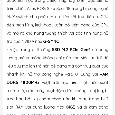
được tích hợp trong chiếc máy này. Điểm đặc biệt là
trên chiếc Asus ROG Strix Scar 18 trang bị công nghệ
MUX switch cho phép tạo ra liên kết trực tiếp từ GPU
đến màn hình, kích hoạt toàn bộ tiềm năng của GPU
và mở ra khả năng tương thích với các tính năng hỗ
trợ của NVIDIA như
G-SYNC
.
-
Việc trang bị ổ cứng
SSD M.2 PCIe Gen4
có dung
lượng mênh mông không chỉ giúp cho việc lưu trữ dữ
liệu quy mô lớn trở nên dễ dàng mà còn truy xuất cực
nhanh khi hỗ trợ công nghệ Raid 0. Cùng với
RAM
DDR5 4800MHz
vượt trội tạo nên một hiệu suất
mượt mà, giúp máy hoạt động tốt, không lo bị lag, bị
treo hay bất kỳ chậm chạp nào khi máy trang bị 2
slot RAM với dung lượng Max 64GB và đi kèm công