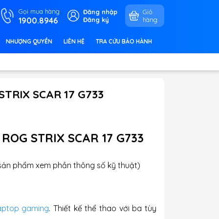
Gọi mua hàng
Đăng nhập
Giỏ
1900.8946
Đăng ký
hàng
NHƯỢNG QUYỀN
LIÊN HỆ
TRA CỨU BẢO HÀNH
STRIX SCAR 17 G733
 ROG STRIX SCAR 17 G733
t sản phẩm xem phần thông số kỹ thuật)
aptop gaming
. Thiết kế thể thao với ba tùy