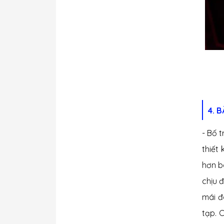
4. 
- Bố 
thiết
hơn b
chịu 
mái đ
tạp. 