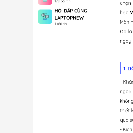
178 bài tin
chọn 
HỎI ĐÁP CÙNG
hợp
V
LAPTOPNEW
Màn 
1 bài tin
Đó là
ngay 
1. 
- Khá
ngoại
không
thiết
qua s
- Kíc