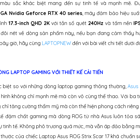
màu sắc khác biệt mang đến sự tinh tế và mạnh mẽ. Đ
GA Nvidia Geforce RTX 40 series
, máy đảm bảo hiệu suất
hình
17.3-inch QHD 2K
với tần số quét
240Hz
và tấm nền
IP
 đôi nét về dòng sản phẩm này, nếu bạn đang cảm thấy hứn
bây giờ, hãy cùng
LAPTOPNEW
đến với bài viết chi tiết dưới 
DÒNG LAPTOP GAMING VỚI THIẾT KẾ CẢI TIẾN
c biệt so với những dòng laptop gaming thông thường,
Asus 
 hình không chỉ mạnh mẽ mà còn vô cùng thể thao. Với ba tù
 chỉ tăng cường thẩm mỹ mà còn thể hiện phong cách riêng 
 kế đậm chất gaming mà dòng ROG từ nhà Asus luôn tỏa sá
ự tinh tế. Không phô trương quá mức, mà vẫn áp đảo bằng 
h thước của chiếc Laptop Asus ROG Strix Scar 17 khá chuẩn s