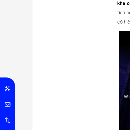
khe 
tích 
có hiệ