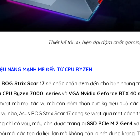
Thiết kế tối ưu, hiện đại đậm chất gami
HIỆU NĂNG MẠNH MẼ ĐẾN TỪ CPU RYZEN
 ROG Strix Scar 17
sẽ chắc chắn đem đến cho bạn những trải
i
CPU Ryzen 7000 series
và
VGA Nvidia Geforce RTX 40 s
 mượt mà mọi tác vụ mà còn đảm nhận cực kỳ hiệu quả các 
 vụ nào, Asus ROG Strix Scar 17 cũng sẽ vượt qua một cách tr
ng chỉ có vậy, máy còn được trang bị
SSD PCIe M.2 Gen4
vớ
hoải mái các tệp dữ liệu lớn mà không cần lo hết dung lượng.