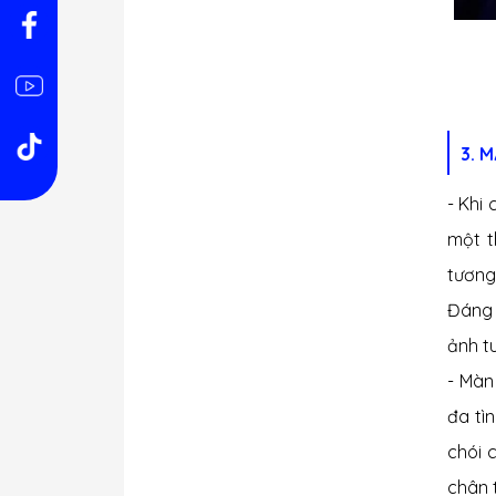
3. 
- Khi
một t
tương 
Đáng 
ảnh tu
-
Màn 
đa tì
chói 
chân 