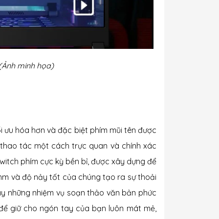
 (Ảnh minh họa)
ối ưu hóa hơn và đặc biệt phím mũi tên được
ệc thao tác một cách trực quan và chính xác
switch phím cực kỳ bền bỉ, được xây dựng để
4mm và độ nảy tốt của chúng tạo ra sự thoải
ay những nhiệm vụ soạn thảo văn bản phức
 để giữ cho ngón tay của bạn luôn mát mẻ,