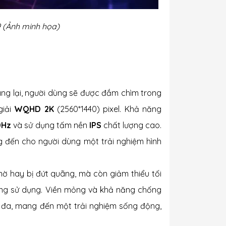
 (Ảnh minh họa)
mang lại, người dùng sẽ được đắm chìm trong
giải
WQHD 2K
(2560*1440) pixel. Khả năng
0Hz
và sử dụng tấm nền
IPS
chất lượng cao.
 đến cho người dùng một trải nghiệm hình
mờ hay bị đứt quãng, mà còn giảm thiểu tối
uống sử dụng. Viền mỏng và khả năng chống
 đa, mang đến một trải nghiệm sống động,