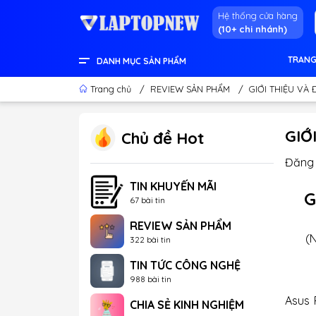
Hệ thống cửa hàng
(10+ chi nhánh)
TRANG
DANH MỤC SẢN PHẨM
LENOVO OFFICIAL STORE
LINH KIỆN & THIẾT BỊ KHÁC
GEAR GAMING
LCD - MÀN HÌNH
PC DESKTOP CHÍNH HÃNG
APPLE - IPHONE - MACBOOK
LAPTOP CONTENT CREATOR
LAPTOP GAMING
LAPTOP VĂN PHÒNG
THÔNG TIN HỮU ÍCH
Trang chủ
/
REVIEW SẢN PHẨM
/
GIỚI THIỆU VÀ 
GIỚ
Chủ đề Hot
Đăng 
TIN KHUYẾN MÃI
G
67 bài tin
REVIEW SẢN PHẨM
(
322 bài tin
TIN TỨC CÔNG NGHỆ
988 bài tin
Asus 
CHIA SẺ KINH NGHIỆM