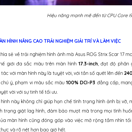
Hiệu năng mạnh mẽ đến từ CPU Core i9
MÀN HÌNH NÂNG CAO TRẢI NGHIỆM GIẢI TRÍ VÀ LÀM VIỆC
 chìa sẻ về trải nghiệm hình ảnh mà Asus ROG Strix Scar 17 
hế giới đa sắc màu trên màn hình
17.3-inch
, đạt độ phân 
tác với màn hình này là tuyệt vời, với tần số quét lên đến
24
chú ý, phạm vi màu sắc màu
100% DCI-P3
đẳng cấp, mang
yệt vời với sự tinh tế tối ưu.
hình này không chỉ giúp hạn chế tình trạng hình ảnh bị vỡ, 
nh trạng giật lag hình, đảm bảo mượt mà trong mọi tình h
của màn hình cũng đóng góp vào việc mở rộng tầm nhìn tối
thực và rõ nét hơn bao giờ hết.