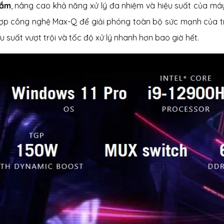
cắm
, nâng cao khả năng xử lý đa nhiệm và hiệu suất của máy
hợp công nghệ Max-Q để giải phóng toàn bộ sức mạnh của trí
u suất vượt trội và tốc độ xử lý nhanh hơn bao giờ hết.