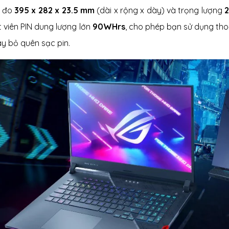
ố đo
395 x 282 x 23.5 mm
(dài x rộng x dày) và trọng lượng
2
t viên PIN dung lượng lớn
90WHrs
, cho phép bạn sử dụng thoả
ay bỏ quên sạc pin.