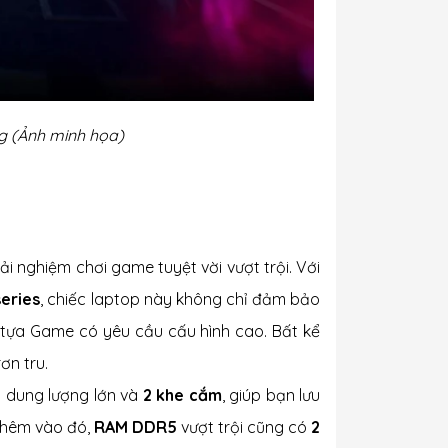
ng (Ảnh minh họa)
 nghiệm chơi game tuyệt vời vượt trội. Với
eries
, chiếc laptop này không chỉ đảm bảo
tựa Game có yêu cầu cấu hình cao. Bất kể
ơn tru.
i dung lượng lớn và
2 khe cắm
, giúp bạn lưu
 Thêm vào đó,
RAM DDR5
vượt trội cũng có
2