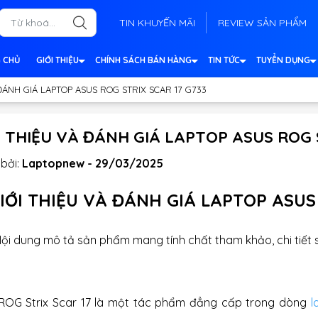
TIN KHUYẾN MÃI
REVIEW SẢN PHẨM
 CHỦ
GIỚI THIỆU
CHÍNH SÁCH BÁN HÀNG
TIN TỨC
TUYỂN DỤNG
ĐÁNH GIÁ LAPTOP ASUS ROG STRIX SCAR 17 G733
I THIỆU VÀ ĐÁNH GIÁ LAPTOP ASUS ROG 
bởi:
Laptopnew - 29/03/2025
IỚI THIỆU VÀ ĐÁNH GIÁ LAPTOP ASUS
Nội dung mô tả sản phẩm mang tính chất tham khảo, chi tiế
ROG Strix Scar 17 là một tác phẩm đẳng cấp trong dòng
l