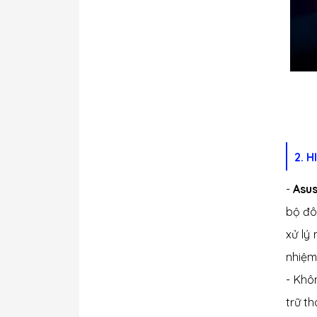
2. 
-
Asus
bộ đô
xử lý
nhiệm
- Khô
trữ t