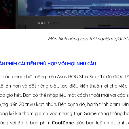
Màn hình nâng cao trải nghiệm giải trí
BÀN PHÍM CẢI TIẾN PHÙ HỢP VỚI MỌI NHU CẦU
trí các phím chức năng trên Asus ROG Strix Scar 17 đã được t
 kế lớn hơn và đặt riêng biệt, tạo điều kiện thuận lợi cho vi
ao giờ hết. Bạn có thể nhập liệu một cách thoải mái với các 
đựng đến 20 triệu lượt nhấn. Bên cạnh đó, hành trình phím 1.
áng kể khi tham gia cả vào những trận Game căng thẳng h
Cúng với đó là bàn phím
CoolZone
giúp bạn luôn mát lạnh,