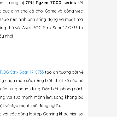
ược trang bị
CPU Ryzen 7000 series
kết
 cực đỉnh cho cả chơi Game và công việc.
S
tạo nên hình ảnh sống động và mượt mà.
g thú với Asus ROG Strix Scar 17 G733 thì
đây nhé!
ROG Strix Scar 17 G733
tạo ấn tượng bởi vẻ
y chọn màu sắc riêng biệt, thiết kế của nó
của từng người dùng. Đặc biệt, phong cách
ng với sức mạnh mãnh liệt, song không bỏ
một vẻ đẹp mạnh mẽ đúng nghĩa.
o với các dòng laptop Gaming khác hiện tại