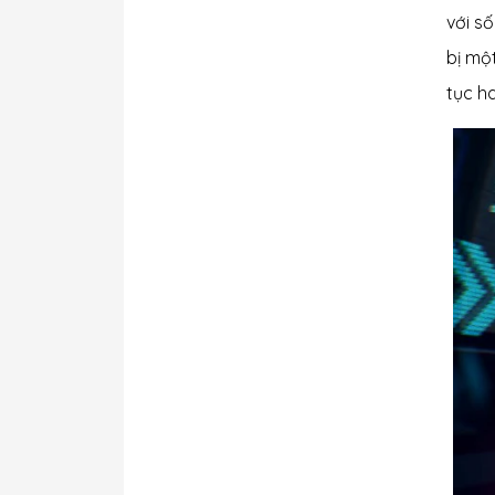
với s
bị mộ
tục h