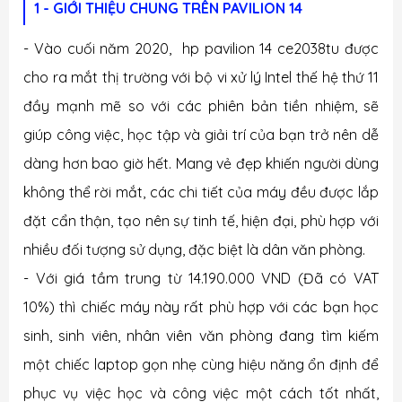
1 - GIỚI THIỆU CHUNG TRÊN PAVILION 14
- Vào cuối năm 2020,
hp pavilion 14 ce2038tu
được
cho ra mắt thị trường với bộ vi xử lý Intel thế hệ thứ 11
đầy mạnh mẽ so với các phiên bản tiền nhiệm, sẽ
giúp công việc, học tập và giải trí của bạn trở nên dễ
dàng hơn bao giờ hết. Mang vẻ đẹp khiến người dùng
không thể rời mắt, các chi tiết của máy đều được lắp
đặt cẩn thận, tạo nên sự tinh tế, hiện đại, phù hợp với
nhiều đối tượng sử dụng, đặc biệt là dân văn phòng.
- Với giá tầm trung từ 14.190.000 VND (Đã có VAT
10%) thì chiếc máy này rất phù hợp với các bạn học
sinh, sinh viên, nhân viên văn phòng đang tìm kiếm
một chiếc laptop gọn nhẹ cùng hiệu năng ổn định để
phục vụ việc học và công việc một cách tốt nhất,