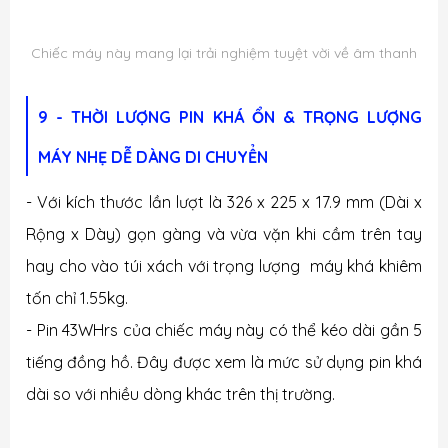
Chiếc máy này mang lại trải nghiệm tuyệt vời về âm thanh
9 - THỜI LƯỢNG PIN KHÁ ỔN & TRỌNG LƯỢNG
MÁY NHẸ DỄ DÀNG DI CHUYỂN
- Với kích thước lần lượt là
326 x 225 x 17.9 mm
(Dài x
Rộng x Dày) gọn gàng và vừa vặn khi cầm trên tay
hay cho vào túi xách với trọng lượng máy khá khiêm
tốn chỉ
1.55kg.
- Pin 43WHrs của chiếc máy này có thể kéo dài gần 5
tiếng đồng hồ. Đây được xem là mức sử dụng pin khá
dài so với nhiều dòng khác trên thị trường.