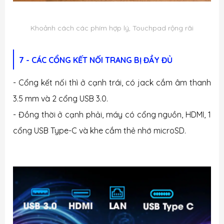
Khoảnh cách các phím hợp lý, Touchpad rộng rãi
7 - CÁC CỔNG KẾT NỐI TRANG BỊ ĐẦY ĐỦ
- Cổng kết nối thì ở cạnh trái, có jack cắm âm thanh
3.5 mm và 2 cổng USB 3.0.
- Đồng thời ở cạnh phải, máy có cổng nguồn, HDMI, 1
cổng USB Type-C và khe cắm thẻ nhớ microSD.