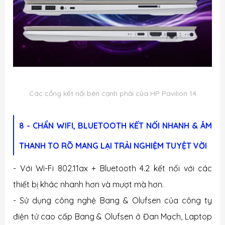
Các cổng kết nối bên cạnh phải của HP Pavilion 14
8 - CHẨN WIFI, BLUETOOTH KẾT NỐI NHANH & ÂM
THANH TO RÕ MANG LẠI TRẢI NGHIỆM TUYỆT VỜI
- Với Wi-Fi 802.11ax + Bluetooth 4.2 kết nối với các
thiết bị khác nhanh hơn và mượt mà hơn.
- Sử dụng công nghệ Bang & Olufsen của công ty
điện tử cao cấp Bang & Olufsen ở Đan Mạch,
Laptop