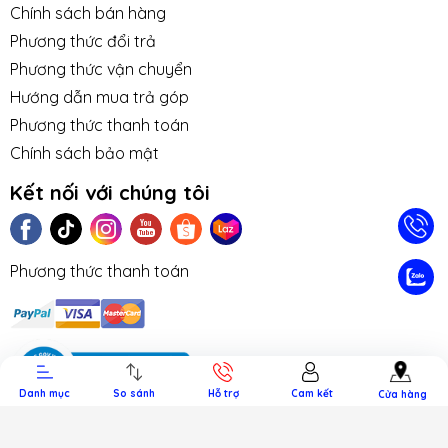
Chính sách bán hàng
Phương thức đổi trả
Phương thức vận chuyển
Hướng dẫn mua trả góp
Phương thức thanh toán
Chính sách bảo mật
Kết nối với chúng tôi
Phương thức thanh toán
TIN TỨC
TUYỂN DỤNG
NHƯỢNG
LIÊN HỆ
TRA CỨU 
QUYỀN
HÀNH
Danh mục
So sánh
Hỗ trợ
Cam kết
Cửa hàng