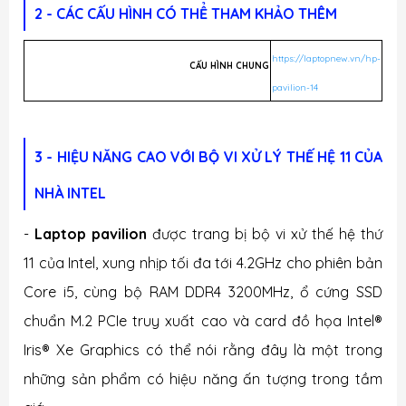
2 - CÁC CẤU HÌNH CÓ THỂ THAM KHẢO THÊM
https://laptopnew.vn/hp-
CẤU HÌNH CHUNG
pavilion-14
3 - HIỆU NĂNG CAO VỚI BỘ VI XỬ LÝ THẾ HỆ 11 CỦA
NHÀ INTEL
-
Laptop pavilion
được trang bị bộ vi xử thế hệ thứ
11 của Intel, xung nhịp tối đa tới 4.2GHz cho phiên bản
Core i5, cùng bộ RAM DDR4 3200MHz, ổ cứng SSD
chuẩn M.2 PCIe truy xuất cao và card đồ họa Intel®
Iris® Xe Graphics có thể nói rằng đây là một trong
những sản phẩm có hiệu năng ấn tượng trong tầm