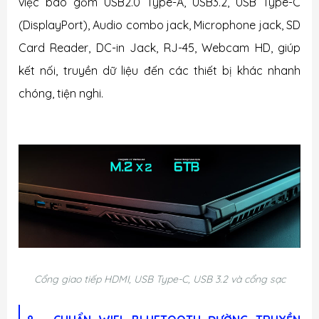
việc bao gồm USB2.0 Type-A, USB3.2, USB Type-C
(DisplayPort), Audio combo jack, Microphone jack, SD
Card Reader, DC-in Jack, RJ-45, Webcam HD, giúp
kết nối, truyền dữ liệu đến các thiết bị khác nhanh
chóng, tiện nghi.
Cổng giao tiếp HDMI, USB Type-C, USB 3.2 và cổng sạc