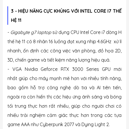
3 - HIỆU NĂNG CỰC KHỦNG VỚI INTEL CORE I7 THẾ
HỆ 11
-
G
igabyte g7 laptop
sử dụng CPU Intel Core i7 dòng H
thế hệ 11 có 8 nhân 16 luồng đạt xung nhịp 4.6GHz xử lí
nhanh, ổn định các công việc văn phòng, đồ họa 2D,
3D, chiến game và tiết kiệm năng lượng hiệu quả.
- VGA Nvidia Geforce RTX 3000 Series GPU mới
nhất giúp cho máy mạnh mẽ hơn với nhiều tính năng,
bao gồm hỗ trợ công nghệ dò tia và AI tiên tiến,
ngoài ra còn hiển thị các hiệu ứng ánh sáng và bóng
tối trung thực hơn rất nhiều, giúp cho người chơi có
nhiều trải nghiệm cảm giác thực hơn trong các tựa
game AAA như Cyberpunk 2077 và Dying Light 2.