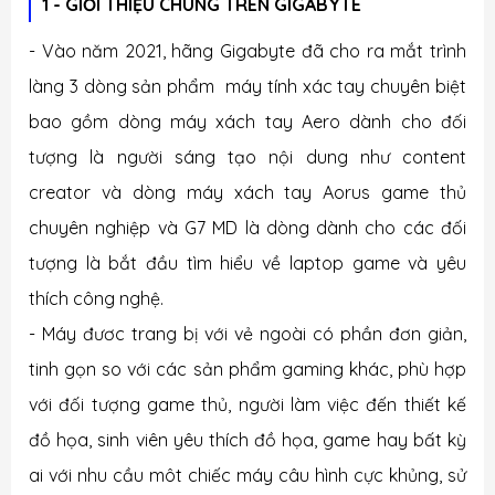
1 - GIỚI THIỆU CHUNG TRÊN GIGABYTE
- Vào năm 2021, hãng Gigabyte đã cho ra mắt trình
làng 3 dòng sản phẩm máy tính xác tay chuyên biệt
bao gồm dòng máy xách tay Aero dành cho đối
tượng là người sáng tạo nội dung như content
creator và dòng máy xách tay Aorus game thủ
chuyên nghiệp và
G7 MD
l
à dòng dành cho các đối
tượng là bắt đầu tìm hiểu về laptop game và yêu
thích công nghệ.
- Máy đươc trang bị với vẻ ngoài có phần đơn giản,
tinh gọn so với các sản phẩm gaming khác, phù hợp
với đối tượng game thủ, người làm việc đến thiết kế
đồ họa, sinh viên yêu thích đồ họa, game hay bất kỳ
ai với nhu cầu môt chiếc máy câu hình cực khủng, sử