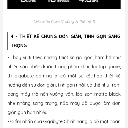
CPU Intel Core i7 dòng H thế hệ 11
4 - THIẾT KẾ CHUNG ĐƠN GIẢN, TINH GỌN SANG
TRỌNG
- Thay vì đi theo những thiết kế gai góc, hầm hố như
nhiều sản phẩm khác trong phân khúc laptop game,
thì gigabyte gaming lại có một sự kết hợp thiết kế
hướng đến sự đơn giản, tinh gọn nhất có thể như from
dáng máy trở nên vuông vắn, lớp sơn matte black
nhẹ nhàng sang trọng, nắp máy đã được làm đơn
giản gọn hơn nhiều.
- Điểm nhấn của
Gigabyte Chính hãng
là bề mặt hoàn