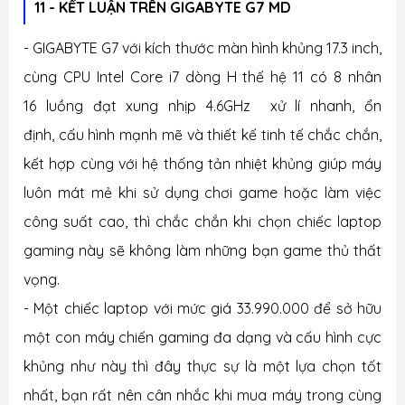
11 - KẾT LUẬN
TRÊN GIGABYTE G7 MD
-
GIGABYTE G7 với kích thước màn hình khủng
17.3 inch
,
cùng CPU Intel Core i7 dòng H thế hệ 11 có 8 nhân
16 luồng đạt xung nhịp 4.6GHz xử lí nhanh, ổn
định, cấu hình mạnh mẽ và thiết kế tinh tế chắc chắn,
kết hợp cùng với hệ thống tản nhiệt khủng giúp máy
luôn mát mẻ khi sử dụng chơi game hoặc làm việc
công suất cao, thì chắc chắn khi chọn chiếc laptop
gaming này sẽ không làm những bạn game thủ thất
vọng.
- Một chiếc laptop với mức giá
33.990.000
để sở hữu
một con máy chiến gaming đa dạng và cấu hình cực
khủng như này thì đây thực sự là một lựa chọn tốt
nhất, bạn rất nên cân nhắc khi mua máy trong cùng