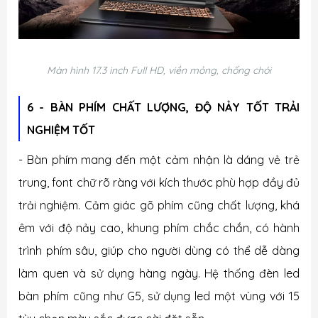
Màn hình
17.3 inch
Full HD, viền mỏng, chống chói
6 - BÀN PHÍM CHẤT LƯỢNG, ĐỘ NẢY TỐT TRẢI
NGHIỆM TỐT
- Bàn phím mang đến một cảm nhận là dáng vẻ trẻ
trung, font chữ rõ ràng với kích thước phù hợp đầy đủ
trải nghiệm. Cảm giác gõ phím cũng chất lượng, khá
êm với độ nảy cao, khung phím chắc chắn, có hành
trình phím sâu, giúp cho người dùng có thể dễ dàng
làm quen và sử dụng hàng ngày. Hệ thống đèn led
bàn phím cũng như G5, sử dụng led một vùng với 15