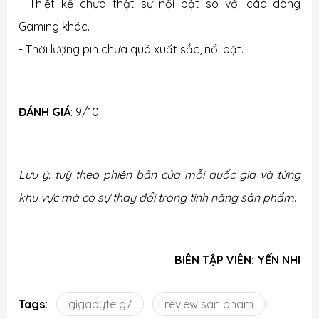
- Thiết kế chưa thật sự nổi bật so với các dòng
Gaming khác.
- Thời lượng pin chưa quá xuất sắc, nổi bật.
ĐÁNH GIÁ
: 9/10.
Lưu ý: tuỳ theo phiên bản của mỗi quốc gia và từng
khu vực mà có sự thay đổi trong tính năng sản phẩm
.
BIÊN TẬP VIÊN: YẾN NHI
Tags:
gigabyte g7
review san pham