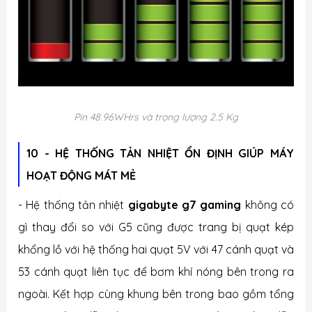
Pin 48.96WHrs và trọng lượng 2.5 Kg
10 - HỆ THỐNG TẢN NHIỆT ỔN ĐỊNH GIÚP MÁY
HOẠT ĐỘNG MÁT MẺ
- Hệ thống tản nhiệt
gigabyte g7 gaming
không có
gì thay đổi so với G5 cũng được trang bị quạt kép
khổng lồ với hệ thống hai quạt 5V với 47 cánh quạt và
53 cánh quạt liên tục để bơm khí nóng bên trong ra
ngoài. Kết hợp cùng khung bên trong bao gồm tổng