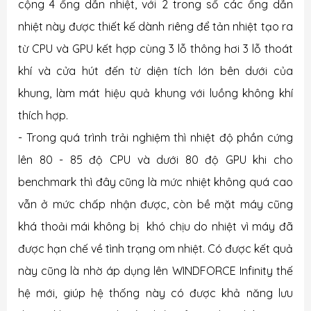
cộng 4 ống dẫn nhiệt, với 2 trong số các ống dẫn
nhiệt này được thiết kế dành riêng để tản nhiệt tạo ra
từ CPU và GPU kết hợp cùng 3 lỗ thông hơi 3 lỗ thoát
khí và cửa hút đến từ diện tích lớn bên dưới của
khung, làm mát hiệu quả khung với luồng không khí
thích hợp.
- Trong quá trình trải nghiệm thì nhiệt độ phần cứng
lên 80 - 85 độ CPU và dưới 80 độ GPU khi cho
benchmark thì đây cũng là mức nhiệt không quá cao
vẫn ở mức chấp nhận được, còn bề mặt máy cũng
khá thoải mái không bị khó chịu do nhiệt vì máy đã
được hạn chế về tình trạng om nhiệt. Có được kết quả
này cũng là nhờ áp dụng lên WINDFORCE Infinity thế
hệ mới, giúp hệ thống này có được khả năng lưu