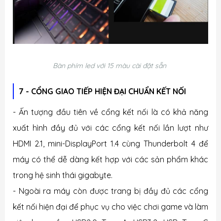
Bàn phím led với 15 màu cài đặt sẵn
7 - CỔNG GIAO TIẾP HIỆN ĐẠI CHUẨN KẾT NỐI
- Ấn tượng đầu tiên về cổng kết nối là có khả năng
xuất hình đầy đủ với các cổng kết nối lần lượt như
HDMI 2.1, mini-DisplayPort 1.4 cùng Thunderbolt 4 để
máy có thể dễ dàng kết hợp với các sản phẩm khác
trong hệ sinh thái gigabyte.
- Ngoài ra máy còn được trang bị đầy đủ các cổng
kết nối hiện đại để phục vụ cho việc chơi game và làm