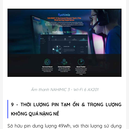
Âm thanh NAHIMIC 3 - Wi-Fi 6 AX201
9 - THỜI LƯỢNG PIN TẠM ỔN & TRỌNG LƯỢNG
KHÔNG QUÁ NẶNG NỀ
Sở hữu pin dung lượng 49Wh, với thời lượng sử dụng