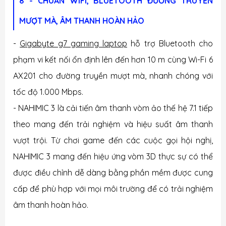
8 - CHUẨN WIFI, BLUETOOTH ĐƯỜNG TRUYỀN
MƯỢT MÀ, ÂM THANH HOÀN HẢO
-
G
igabyte g7 gaming laptop
hỗ trợ Bluetooth cho
phạm vi kết nối ổn định lên đến hơn 10 m cùng Wi-Fi 6
AX201 cho đường truyền mượt mà, nhanh chóng với
tốc độ 1.000 Mbps.
- NAHIMIC 3 là cải tiến âm thanh vòm ảo thế hệ 7.1 tiếp
theo mang đến trải nghiệm và hiệu suất âm thanh
vượt trội. Từ chơi game đến các cuộc gọi hội nghị,
NAHIMIC 3 mang đến hiệu ứng vòm 3D thực sự có thể
được điều chỉnh dễ dàng bằng phần mềm được cung
cấp để phù hợp với mọi môi trường để có trải nghiệm
âm thanh hoàn hảo.