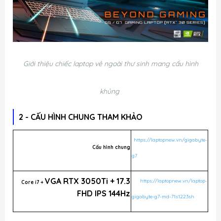
Giới thiệu chiếc laptop vẻ ngoài thư sinh mang cấu hình
khủng
2 - CẤU HÌNH CHUNG THAM KHẢO
https://laptopnew.vn/gigabyte-
Cấu hình chung
g7
VGA RTX 3050Ti + 17.3
https://laptopnew.vn/laptop-
Core i7 +
FHD IPS 144Hz
gigabyte-g7-md-71s1223sh