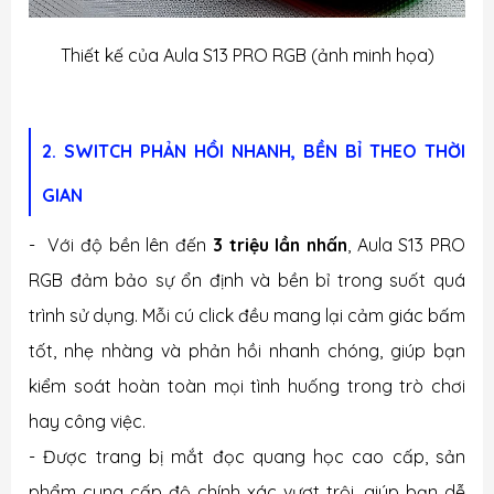
Thiết kế của Aula S13 PRO RGB (ảnh minh họa)
2. SWITCH PHẢN HỒI NHANH, BỀN BỈ THEO THỜI
GIAN
- Với độ bền lên đến
3 triệu lần nhấn
, Aula S13 PRO
RGB đảm bảo sự ổn định và bền bỉ trong suốt quá
trình sử dụng. Mỗi cú click đều mang lại cảm giác bấm
tốt, nhẹ nhàng và phản hồi nhanh chóng, giúp bạn
kiểm soát hoàn toàn mọi tình huống trong trò chơi
hay công việc.
- Được trang bị mắt đọc quang học cao cấp, sản
phẩm cung cấp độ chính xác vượt trội, giúp bạn dễ