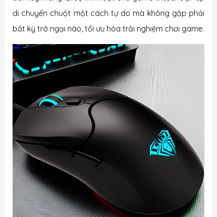
di chuyển chuột một cách tự do mà không gặp phải
bất kỳ trở ngại nào, tối ưu hóa trải nghiệm chơi game.