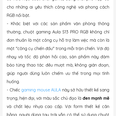
cho những ai yêu thích công nghệ với phong cách
RGB nổi bật.
- Khác biệt với các sản phẩm văn phòng thông
thường, chuột gaming Aula S13 PRO RGB không chỉ
đơn thuần là một công cụ hỗ trợ làm việc mà còn là
một "công cụ chiến đấu" trong mỗi trận chiến. Với độ
nhạy và tốc độ phản hồi cao, sản phẩm này đảm
bảo từng thao tác đều mượt mà, không gián đoạn,
giúp người dùng luôn chiếm ưu thế trong mọi tình
huống.
- Chiếc
gaming mouse AULA
này sở hữu thiết kế sang
trọng, hiện đại, với màu sắc chủ đạo là
đen mạnh mẽ
và chất liệu nhựa cao cấp. Với form thiết kế cân
bằng, người dùng tay trái vẫn có thể sử dụng chuột