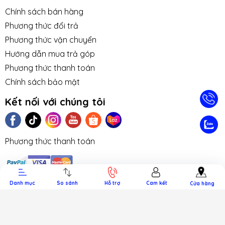
Chính sách bán hàng
Phương thức đổi trả
Phương thức vận chuyển
Hướng dẫn mua trả góp
Phương thức thanh toán
Chính sách bảo mật
Kết nối với chúng tôi
TIN TỨC
TUYỂN DỤNG
NHƯỢNG
LIÊN HỆ
TRA CỨU 
QUYỀN
HÀNH
Phương thức thanh toán
Danh mục
So sánh
Hỗ trợ
Cam kết
Cửa hàng