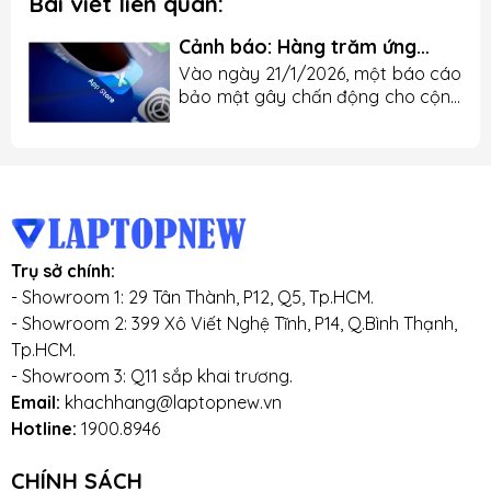
Bài viết liên quan:
Cảnh báo: Hàng trăm ứng
dụng iOS làm lộ dữ liệu người
Vào ngày 21/1/2026, một báo cáo
dùng
bảo mật gây chấn động cho cộng
đồng người dùng iPhone được đưa
ra, khi gần 200 ứng dụng iOS trên
App Store bị phát hiện đang phơi
bày dữ liệu nhạy cảm của người
dùng ra ngoài, dù nền tảng của
Apple vốn nổi tiếng vì độ an toàn
cao. Những con số đáng lo ngại
Trụ sở chính:
Theo dự án nghiên cứu an ninh
- Showroom 1: 29 Tân Thành, P12, Q5, Tp.HCM.
mạng mang tên Firehound, do
- Showroom 2: 399 Xô Viết Nghệ Tĩnh, P14, Q.Bình Thạnh,
nhóm bảo mật CovertLabs phát
hiện: Có 198 ứng dụng iOS bị xác
Tp.HCM.
định là làm lộ dữ liệu người dùng
- Showroom 3: Q11 sắp khai trương.
thông qua các hệ thống lưu trữ...
Email:
khachhang@laptopnew.vn
Hotline:
1900.8946
CHÍNH SÁCH