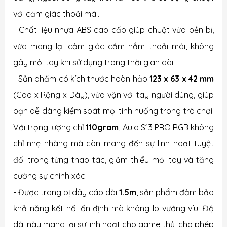
với cảm giác thoải mái.
- Chất liệu nhựa ABS cao cấp giúp chuột vừa bền bỉ,
vừa mang lại cảm giác cầm nắm thoải mái, không
gây mỏi tay khi sử dụng trong thời gian dài.
- Sản phẩm có kích thước hoàn hảo
123 x 63 x 42 mm
(Cao x Rộng x Dày), vừa vặn với tay người dùng, giúp
bạn dễ dàng kiểm soát mọi tình huống trong trò chơi.
Với trọng lượng chỉ
110gram
, Aula S13 PRO RGB không
chỉ nhẹ nhàng mà còn mang đến sự linh hoạt tuyệt
đối trong từng thao tác, giảm thiểu mỏi tay và tăng
cường sự chính xác.
- Được trang bị dây cáp dài
1.5m
, sản phẩm đảm bảo
khả năng kết nối ổn định mà không lo vướng víu. Độ
dài này mang lại sự linh hoạt cho game thủ, cho phép