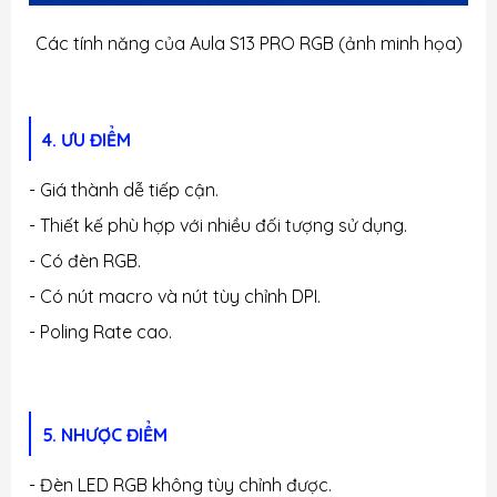
Các tính năng của Aula S13 PRO RGB (ảnh minh họa)
4. ƯU ĐIỂM
- Giá thành dễ tiếp cận.
- Thiết kế phù hợp với nhiều đối tượng sử dụng.
- Có đèn RGB.
- Có nút macro và nút tùy chỉnh DPI.
- Poling Rate cao.
5. NHƯỢC ĐIỂM
- Đèn LED RGB không tùy chỉnh được.