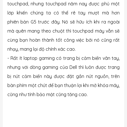
touchpad, nhưng touchpad năm nay được phủ một
lớp khiến chúng ta có thể rê tay mượt mà hơn
phiên bản G5 trước đây. Nó sẽ hữu ích khi ra ngoài
mà quên mang theo chuột thì touchpad máy vẫn sẽ
cùng bạn hoàn thành tốt công việc bởi nó cũng rất
nhạy, mang lại độ chính xác cao.
- Rất ít laptop gaming có trang bị cảm biến vân tay,
nhưng với dòng gaming của Dell thì luôn được trang
bị nút cảm biến này được đặt gần nút nguồn, trên
bàn phím một chút để bạn thuận lợi khi mở khóa máy,
cũng như tính bảo mật cũng tăng cao.