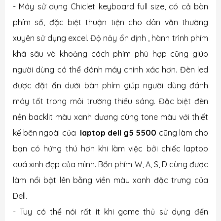
- Máy sử dụng Chiclet keyboard full size, có cả bàn
phím số, đặc biệt thuận tiện cho dân văn thường
xuyên sử dụng excel. Độ nảy ổn định , hành trình phím
khá sâu và khoảng cách phím phù hợp cũng giúp
người dùng có thể đánh máy chính xác hơn. Đèn led
được đặt ẩn dưới bàn phím giúp người dùng đánh
máy tốt trong môi trường thiếu sáng. Đặc biệt đèn
nền backlit màu xanh dương cùng tone màu với thiết
kế bên ngoài của
laptop dell g5 5500
cũng làm cho
bạn có hứng thú hơn khi làm việc bởi chiếc laptop
quá xinh đẹp của mình. Bốn phím W, A, S, D cùng được
làm nổi bật lên bằng viền màu xanh đặc trưng của
Dell.
- Tuy có thể nói rất ít khi game thủ sử dụng đến