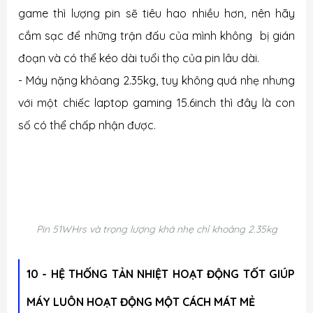
game thì lượng pin sẽ tiêu hao nhiều hơn, nên hãy
cắm sạc để những trận đấu của mình không bị gián
đoạn và có thể kéo dài tuổi thọ của pin lâu dài.
- Máy nặng khỏang 2.35kg, tuy không quá nhẹ nhưng
với một chiếc laptop gaming 15.6inch thì đây là con
số có thể chấp nhận được.
Pin 51WHrs và trọng lượng khá nhẹ chỉ khoảng 2.35kg
10 - HỆ THỐNG TẢN NHIỆT HOẠT ĐỘNG TỐT GIÚP
MÁY LUÔN HOẠT ĐỘNG MỘT CÁCH MÁT MẺ