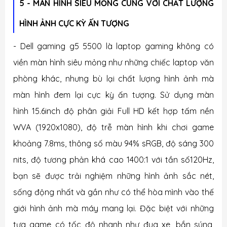
5 - MÀN HÌNH SIÊU MỎNG CÙNG VỚI CHẤT LƯỢNG
HÌNH ẢNH CỰC KỲ ẤN TƯỢNG
-
Dell gaming g5 5500
là laptop gaming không có
viền màn hình siêu mỏng như những chiếc laptop văn
phòng khác, nhưng bù lại chất lượng hình ảnh mà
màn hình đem lại cực kỳ ấn tượng. Sử dụng màn
hình 15.6inch độ phân giải Full HD kết hợp tấm nền
WVA (1920x1080), độ trễ màn hình khi chơi game
khoảng 7.8ms, thông số màu 94% sRGB, độ sáng 300
nits, độ tương phản khá cao 1400:1 với tần số120Hz,
bạn sẽ được trải nghiệm những hình ảnh sắc nét,
sống động nhất và gần như có thể hòa mình vào thế
giới hình ảnh mà máy mang lại. Đặc biệt với những
tựa game có tốc độ nhanh như đua xe, bắn súng,