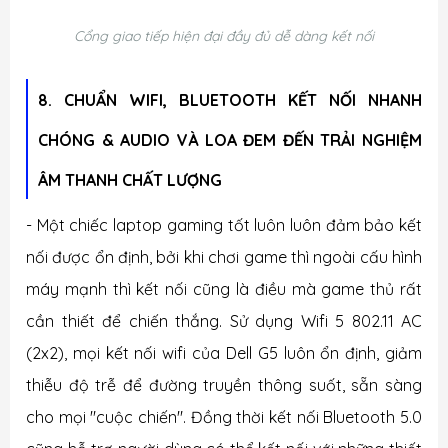
Cổng giao tiếp hiện đại đầy đủ dễ dàng kết nối
8.
CHUẨN WIFI, BLUETOOTH KẾT NỐI NHANH
CHÓNG & AUDIO VÀ LOA ĐEM ĐẾN TRẢI NGHIỆM
ÂM THANH CHẤT LƯỢNG
- Một chiếc laptop gaming tốt luôn luôn đảm bảo kết
nối được ổn định, bởi khi chơi game thì ngoài cấu hình
máy mạnh thì kết nối cũng là điều mà game thủ rất
cần thiết để chiến thắng. Sử dụng Wifi 5 802.11 AC
(2x2), mọi kết nối wifi của Dell G5
luôn ổn định, giảm
thiễu độ trễ để đường truyền thông suốt, sẵn sàng
cho mọi "cuộc chiến". Đồng thời kết nối Bluetooth 5.0