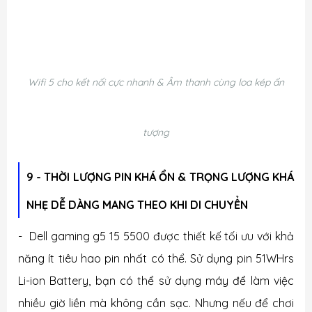
Wifi 5 cho kết nối cực nhanh & Âm thanh cùng loa kép ấn
tượng
9 - THỜI LƯỢNG PIN KHÁ ỔN & TRỌNG LƯỢNG KHÁ
NHẸ DỄ DÀNG MANG THEO KHI DI CHUYỂN
-
Dell gaming g5 15 5500
được thiết kế tối ưu với khả
năng ít tiêu hao pin nhất có thể. Sử dụng pin 51WHrs
Li-ion Battery, bạn có thể sử dụng máy để làm việc
nhiều giờ liền mà không cần sạc. Nhưng nếu để chơi