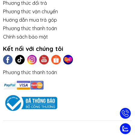
Phương thức đổi trả
Phương thức vận chuyển
Hướng dẫn mua trả góp
Phương thức thanh toán
Chính sách bảo mật
Kết nối với chúng tôi
Phương thức thanh toán
TIN TỨC
TUYỂN DỤNG
NHƯỢNG
LIÊN HỆ
TRA CỨU 
QUYỀN
HÀNH