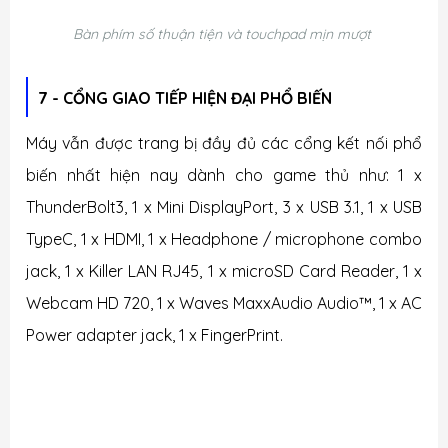
Bàn phím số thuận tiện và touchpad mịn mượt
7 - CỔNG GIAO TIẾP HIỆN ĐẠI PHỔ BIẾN
Máy vẫn được trang bị đầy đủ các cổng kết nối phổ
biến nhất hiện nay dành cho game thủ như:
1 x
ThunderBolt3, 1 x Mini DisplayPort, 3 x USB 3.1, 1 x USB
TypeC, 1 x HDMI, 1 x Headphone / microphone combo
jack, 1 x Killer LAN RJ45, 1 x microSD Card Reader, 1 x
Webcam HD 720, 1 x Waves MaxxAudio Audio™, 1 x AC
Power adapter jack, 1 x FingerPrint.