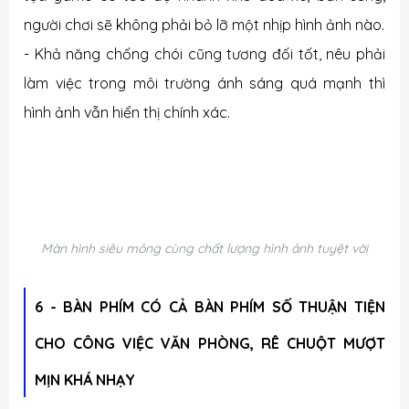
người chơi sẽ không phải bỏ lỡ một nhịp hình ảnh nào.
- Khả năng chống chói cũng tương đối tốt, nêu phải
làm việc trong môi trường ánh sáng quá mạnh thì
hình ảnh vẫn hiển thị chính xác.
Màn hình siêu mỏng cùng chất lượng hình ảnh tuyệt vời
6 - BÀN PHÍM CÓ CẢ BÀN PHÍM SỐ THUẬN TIỆN
CHO CÔNG VIỆC VĂN PHÒNG, RÊ CHUỘT MƯỢT
MỊN KHÁ NHẠY