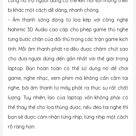
cũng hỗ trợ người dùng có thể kết nối với những thiết
bị khác một cách dễ dàng, nhanh chóng.
- Âm thanh sống động từ loa kép với công nghệ
Nahimic 3D Audio cao cấp cho phép game thủ nghe
từng bước chân của đối thủ trong các trận game kịch
tính. Mỗi âm thanh phát ra đều được chăm chút sao
cho đưa người dùng đến gần nhất với thế giới trong
laptop. Bạn hoàn toàn có thể sử dụng nó để chơi
game, nghe nhạc, xem phim mà không cần cắm tai
nghe, bởi âm thanh từ máy phát ra thực sự rất chất
lượng. Tuy nhiên, lao của laptop vốn không phải có
thể thay thế cho loa thùng được, nếu đeo tai nghe thì
bạn sẽ được cảm nhận từng nhịp, từng nhịp một cách
rõ ràng hơn.