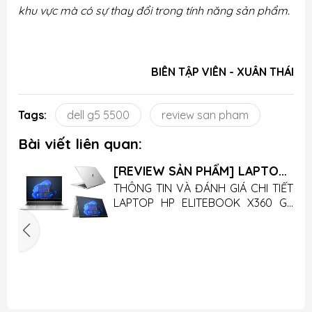
khu vực mà có sự thay đổi trong tính năng sản phẩm.
BIÊN TẬP VIÊN - XUÂN THÁI
Tags:
dell g5 5500
review san pham
Bài viết liên quan:
[REVIEW SẢN PHẨM] LAPTOP
HP ELITEBOOK X360 G9
T
THÔNG TIN VÀ ĐÁNH GIÁ CHI TIẾT
g
LAPTOP HP ELITEBOOK X360 G9
t
(Nội dung mô tả sản phẩm mang
m
tính chất tham khảo, chi tiết sản
t
phẩm xem phần thông số kỹ
u
thuật) HP EliteBook x360 830 G9
T
n
ra mắt vào năm 2022 là mẫu
D
ế
laptop văn phòng 2 trong 1 hiện
n
ể
đại kết hợp hoàn hảo giữa thiết kế
,