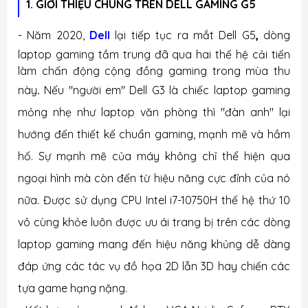
1. GIỚI THIỆU CHUNG TRÊN DELL GAMING G5
- Năm 2020,
Dell
lại tiếp tục ra mắt
Dell G5
,
dòng
laptop gaming tầm trung đã qua hai thế hệ cải tiến
làm chấn động cộng đồng gaming trong mùa thu
này
.
Nếu "người em" Dell G3 là chiếc laptop gaming
mỏng nhẹ như laptop văn phòng thì "đàn anh" lại
hướng đến thiết kế chuẩn gaming, mạnh mẽ và hầm
hố. Sự mạnh mẽ của máy không chỉ thể hiện qua
ngoại hình mà còn đến từ hiệu năng cực đỉnh của nó
nữa. Được sử dụng CPU Intel i7-10750H thế hệ thứ 10
vô cùng khỏe luôn được ưu ái trang bị trên các dòng
laptop gaming mang đến hiệu năng khủng dễ dàng
đáp ứng các tác vụ đồ họa 2D lẫn 3D hay chiến các
tựa game hạng nặng.