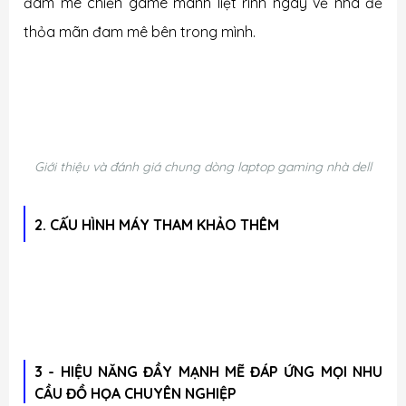
đam mê chiến game mãnh liệt rinh ngay về nhà để
thỏa mãn đam mê bên trong mình.
Giới thiệu và đánh giá chung dòng laptop gaming nhà dell
2. CẤU HÌNH MÁY THAM KHẢO THÊM
3 - HIỆU NĂNG ĐẦY MẠNH MẼ ĐÁP ỨNG MỌI NHU
CẦU ĐỒ HỌA CHUYÊN NGHIỆP