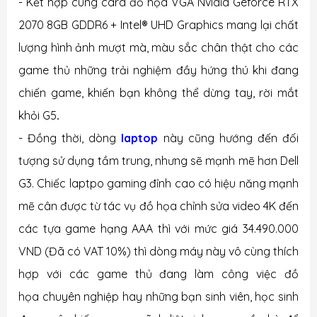
- Kết hợp cùng card đồ họa
VGA
Nvidia Geforce RTX
2070 8GB GDDR6 + Intel® UHD Graphics
mang lại chất
lượng hình ảnh mượt mà, màu sắc chân thật cho các
game thủ những trải nghiệm đầy hứng thú khi đang
chiến game, khiến bạn không thể dừng tay, rời mắt
khỏi G5
.
- Đồng thời, dòng
laptop
này cũng hướng đến đối
tượng sử dụng tầm trung, nhưng sẽ mạnh mẽ hơn Dell
G3. Chiếc laptpo gaming đỉnh cao có hiệu năng mạnh
mẽ cân được từ tác vụ đồ họa chỉnh sửa video 4K đến
các tựa game hạng AAA thì với mức giá 34.490.000
VND (Đã có VAT 10%) thì dòng máy này
vô cùng thích
hợp với các game thủ đang làm công việc đồ
họa chuyên nghiệp hay những bạn sinh viên, học sinh