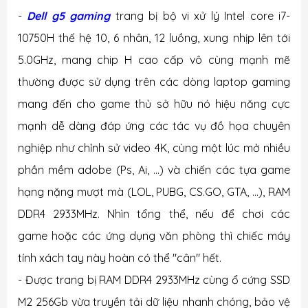
-
Dell g5 gaming
trang bị bộ vi xử lý Intel core i7-
10750H thế hệ 10, 6 nhân, 12 luồng, xung nhịp lên tới
5.0GHz, mang chip H cao cấp vô cùng mạnh mẽ
thường được sử dụng trên các dòng laptop gaming
mang đến cho game thủ sở hữu nó hiệu năng cực
mạnh dễ dàng đáp ứng các tác vụ đồ họa chuyên
nghiệp như chỉnh sử video 4K, cùng một lúc mở nhiều
phần mềm adobe (Ps, Ai, ...) và chiến các tựa game
hạng nặng mượt mà (LOL, PUBG, CS.GO, GTA, ...), RAM
DDR4 2933MHz. Nhìn tổng thể, nếu để chơi các
game hoặc các ứng dụng văn phòng thì chiếc máy
tính xách tay này hoàn có thể "cân" hết.
- Được trang bị RAM DDR4 2933MHz cùng ổ cứng SSD
M2 256Gb vừa truyền tải dữ liệu nhanh chóng, bảo vệ