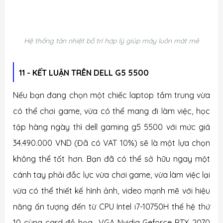
Hệ thống tản nhiệt bố trí hợp lý giúp máy luôn mát mẻ
11 - KẾT LUẬN
TRÊN DELL G5 5500
Nếu bạn đang chọn một chiếc laptop tầm trung vừa
có thể chơi game, vừa có thể mang đi làm việc, học
tập hàng ngày thì
dell gaming g5 5500
với mức giá
34.490.000 VND (Đã có VAT 10%) sẽ là một lựa chọn
không thể tốt hơn. Bạn đã có thể sở hữu ngay một
cánh tay phải đắc lực vừa chơi game, vừa làm việc lại
vừa có thể thiết kế hình ảnh, video mạnh mẽ với hiệu
năng ấn tượng đến từ
CPU Intel i7-10750H thế hệ thứ
10 cùng card đồ họa
VGA
Nvidia Geforce RTX 2070