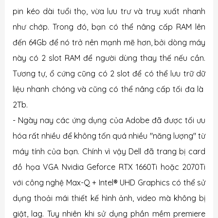
pin kéo dài tuổi thọ, vừa lưu trư và truy xuất nhanh
như chớp. Trong đó, bạn có thể nâng cấp RAM lên
đến 64Gb để nó trở nên mạnh mẽ hơn, bởi dòng máy
này có 2 slot RAM để người dùng thay thế nếu cần.
Tương tự, ổ cứng cũng có 2 slot để có thể lưu trữ dữ
liệu nhanh chóng và cũng có thể nâng cấp tối đa là
2Tb.
- Ngày nay các ứng dụng của Adobe đã được tối ưu
hóa rất nhiều để không tốn quá nhiều "năng lượng" từ
máy tính của bạn. Chính vì vậy Dell đã trang bị card
đồ họa VGA
Nvidia Geforce RTX 1660Ti hoặc 2070Ti
với công nghệ Max-Q + Intel® UHD Graphics
có thể sử
dụng thoải mái thiết kế hình ảnh, video mà không bị
giật, lag. Tuy nhiên khi sử dụng phần mềm premiere