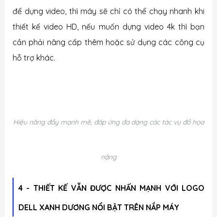
để dựng video, thì máy sẽ chỉ có thể chạy nhanh khi
thiết kế video HD, nếu muốn dựng video 4k thì bạn
cần phải nâng cấp thêm hoặc sử dụng các công cụ
hỗ trợ khác.
Hiệu năng đầy mạnh mẽ, đáp ứng đa dạng các tác vụ đồ họa
nặng
4 - THIẾT KẾ VẪN ĐƯỢC NHẤN MẠNH VỚI LOGO
DELL XANH DƯƠNG NỔI BẬT TRÊN NẮP MÁY