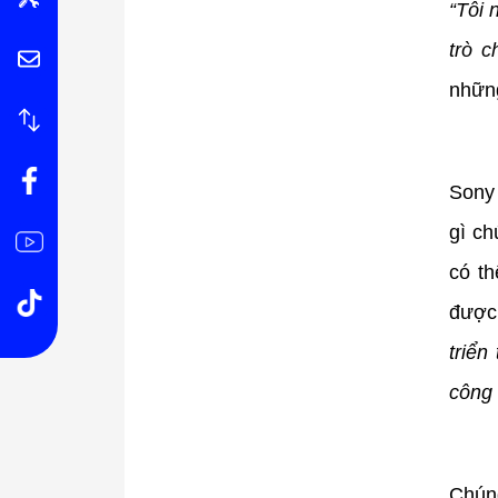
“Tôi 
trò c
những
Sony 
gì ch
có th
được
triển
công 
Chúng