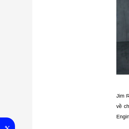
Jim R
về c
Engin