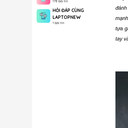
178 bài tin
đánh 
HỎI ĐÁP CÙNG
LAPTOPNEW
mạnh
1 bài tin
tựa g
tay 