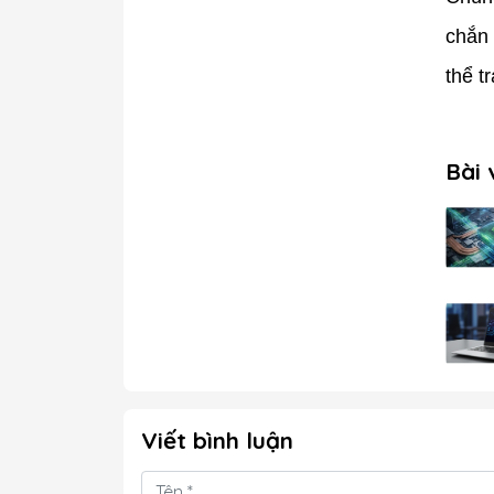
chắn 
thể t
Bài 
Viết bình luận