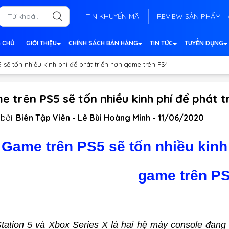
TIN KHUYẾN MÃI
REVIEW SẢN PHẨM
 CHỦ
GIỚI THIỆU
CHÍNH SÁCH BÁN HÀNG
TIN TỨC
TUYỂN DỤNG
 sẽ tốn nhiều kinh phí để phát triển hơn game trên PS4
e trên PS5 sẽ tốn nhiều kinh phí để phát 
bởi:
Biên Tập Viên - Lê Bùi Hoàng Minh - 11/06/2020
Game trên PS5 sẽ tốn nhiều kinh 
game trên P
tation 5 và Xbox Series X là hai hệ máy console đang