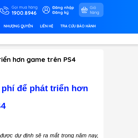
Gọi mua hàng
Đăng nhập
Giỏ
1900.8946
Đăng ký
hàng
NHƯỢNG QUYỀN
LIÊN HỆ
TRA CỨU BẢO HÀNH
triển hơn game trên PS4
phí để phát triển hơn
S4
 được dự định sẽ ra mắt trong năm nay,