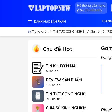
Hệ thống cửa hàng
(10+ chi nhánh)
TRANG
DANH MỤC SẢN PHẨM
LENOVO OFFICIAL STORE
LINH KIỆN & THIẾT BỊ KHÁC
GEAR GAMING
LCD - MÀN HÌNH
PC DESKTOP CHÍNH HÃNG
APPLE - IPHONE - MACBOOK
LAPTOP CONTENT CREATOR
LAPTOP GAMING
LAPTOP VĂN PHÒNG
THÔNG TIN HỮU ÍCH
Trang chủ
/
TIN TỨC CÔNG NGHỆ
/
Game trên PS5
Gam
Chủ đề Hot
Đăng 
TIN KHUYẾN MÃI
67 bài tin
REVIEW SẢN PHẨM
322 bài tin
TIN TỨC CÔNG NGHỆ
988 bài tin
CHIA SẺ KINH NGHIỆM
PlayS