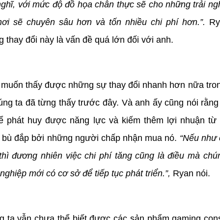
nghĩ, với mức độ đồ họa chân thực sẽ cho những trải ng
hơi sẽ chuyên sâu hơn và tốn nhiều chi phí hơn.”.
Ry
 thay đổi này là vấn đề quá lớn đối với anh.
muốn thấy được những sự thay đổi nhanh hơn nữa tron
úng ta đã từng thấy trước đây. Và anh ấy cũng nói rằng
ể phát huy được năng lực và kiếm thêm lợi nhuận từ n
 bù đắp bởi những người chấp nhận mua nó.
“Nếu như 
 thì đương nhiên việc chi phí tăng cũng là điều mà ch
nghiệp mới có cơ sở để tiếp tục phát triển.”,
Ryan nói.
 ta vẫn chưa thể biết được các sản phẩm gaming cons