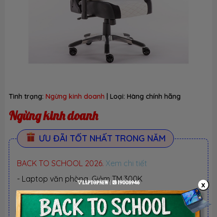
Tình trạng:
Ngừng kinh doanh
| Loại:
Hàng chính hãng
Ngừng kinh doanh
ƯU ĐÃI TỐT NHẤT TRONG NĂM
BACK TO SCHOOL 2026.
Xem chi tiết
- Laptop văn phòng. Giảm TM 300K
x
- Laptop Business. Giảm TM 500K
- Laptop RTX 5080, 5090: Giảm TM 1 TRIỆU