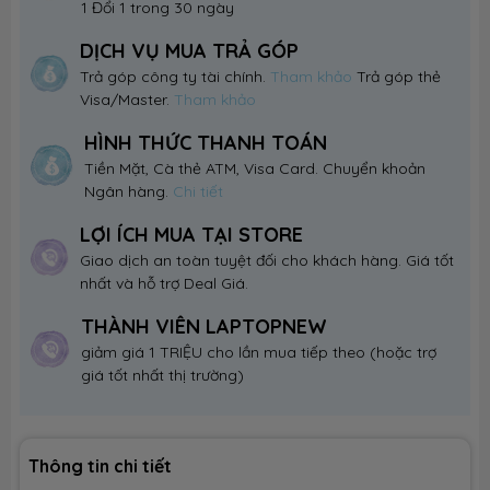
1 Đổi 1 trong 30 ngày
DỊCH VỤ MUA TRẢ GÓP
Trả góp công ty tài chính.
Tham khảo
Trả góp thẻ
Visa/Master.
Tham khảo
HÌNH THỨC THANH TOÁN
Tiền Mặt, Cà thẻ ATM, Visa Card. Chuyển khoản
Ngân hàng.
Chi tiết
LỢI ÍCH MUA TẠI STORE
Giao dịch an toàn tuyệt đối cho khách hàng. Giá tốt
nhất và hỗ trợ Deal Giá.
THÀNH VIÊN LAPTOPNEW
giảm giá 1 TRIỆU cho lần mua tiếp theo (hoặc trợ
giá tốt nhất thị trường)
Thông tin chi tiết