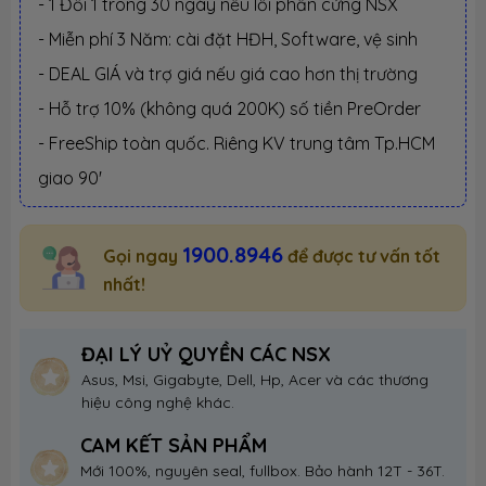
- 1 Đổi 1 trong 30 ngày nếu lỗi phần cứng NSX
- Miễn phí 3 Năm: cài đặt HĐH, Software, vệ sinh
- DEAL GIÁ và trợ giá nếu giá cao hơn thị trường
- Hỗ trợ 10% (không quá 200K) số tiền PreOrder
- FreeShip toàn quốc. Riêng KV trung tâm Tp.HCM
giao 90'
1900.8946
Gọi ngay
để được tư vấn tốt
nhất!
ĐẠI LÝ UỶ QUYỀN CÁC NSX
Asus, Msi, Gigabyte, Dell, Hp, Acer và các thương
hiệu công nghệ khác.
CAM KẾT SẢN PHẨM
Mới 100%, nguyên seal, fullbox. Bảo hành 12T - 36T.