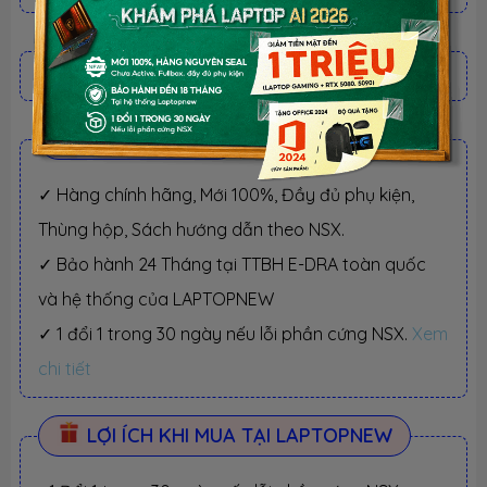
BỘ QUÀ TẶNG
BỘ QUÀ TẶNG
✓ Hàng chính hãng, Mới 100%, Đầy đủ phụ kiện,
Thùng hộp, Sách hướng dẫn theo NSX.
✓ Bảo hành 24 Tháng tại TTBH E-DRA toàn quốc
và hệ thống của LAPTOPNEW
✓ 1 đổi 1 trong 30 ngày nếu lỗi phần cứng NSX.
Xem
chi tiết
LỢI ÍCH KHI MUA TẠI LAPTOPNEW