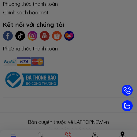
Phương thức thanh toán
Chính sách bảo mật
Kết nối với chúng tôi
Phương thức thanh toán
TIN TỨC
TUYỂN DỤNG
NHƯỢNG
LIÊN HỆ
TRA CỨU 
QUYỀN
HÀNH
Bản quyền thuộc về LAPTOPNEW.vn
.
Cung cấp bởi Sapo.