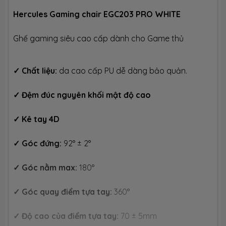
Hercules Gaming chair EGC203 PRO WHITE
Ghế gaming siêu cao cấp dành cho Game thủ
✓
Chất liệu:
da cao cấp PU dễ dàng bảo quản.
✓
Đệm đúc nguyên khối mật độ cao
✓
Kê tay 4D
✓
Góc đứng:
92° ± 2°
✓
Góc nằm max:
180°
✓
Góc quay điểm tựa tay:
360°
✓
Độ cao của điểm tựa tay:
70 ± 5mm