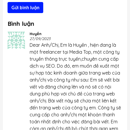
Gửi bình luận
Bình luận
Huyền
27/09/2023
Dear Anh/Chị, Em là Huyền , hiện đang là
một freelancer tại Media Top, một công ty
truyền thông trực tuyến,chuyên cung cấp
dịch vụ SEO. Do đó, em muốn đề xuất một
sự hợp tác kinh doanh giữa trang web của
anh/chị và công ty như sau: Em sẽ viết bài
viết và đăng chúng lên và nó sẽ có nội
dung phù hợp với chủ đề của trang web
anh/chị. Bài viết này sẽ chứa một liên kết
đến trang web của công ty em. Công ty sẽ
cung cấp cho anh/chị một khoản thanh
toán nhất định cho việc đăng bài viết. Em
cảm ơn anh/chị đã bỏ chút thời gian xem