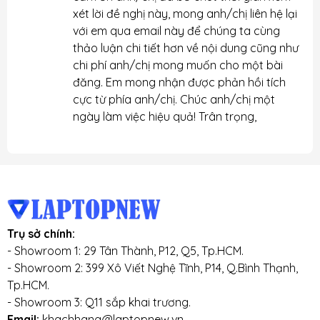
xét lời đề nghị này, mong anh/chị liên hệ lại
với em qua email này để chúng ta cùng
thảo luận chi tiết hơn về nội dung cũng như
chi phí anh/chị mong muốn cho một bài
đăng. Em mong nhận được phản hồi tích
cực từ phía anh/chị. Chúc anh/chị một
ngày làm việc hiệu quả! Trân trọng,
Trụ sở chính:
- Showroom 1: 29 Tân Thành, P12, Q5, Tp.HCM.
- Showroom 2: 399 Xô Viết Nghệ Tĩnh, P14, Q.Bình Thạnh,
Tp.HCM.
- Showroom 3: Q11 sắp khai trương.
Email:
khachhang@laptopnew.vn