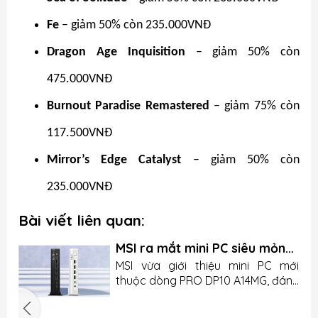
Fe
– giảm 50% còn 235.000VNĐ
Dragon Age Inquisition
– giảm 50% còn
475.000VNĐ
Burnout Paradise Remastered
– giảm 75% còn
117.500VNĐ
Mirror’s Edge Catalyst
– giảm 50% còn
235.000VNĐ
Bài viết liên quan:
MSI ra mắt mini PC siêu mỏng
nhưng lại thiếu chi tiết quan
u
MSI vừa giới thiệu mini PC mới
trọng
n
thuộc dòng PRO DP10 A14MG, đánh
g
dấu bước tiến của hãng trong
.
mảng máy tính nhỏ gọn cho văn