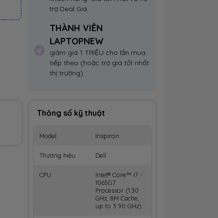
trợ Deal Giá.
THÀNH VIÊN
LAPTOPNEW
giảm giá 1 TRIỆU cho lần mua
tiếp theo (hoặc trợ giá tốt nhất
thị trường)
Thông số kỹ thuật
Model
Inspiron
Thương hiệu
Dell
CPU
Intel® Core™ i7 -
1065G7
Processor (1.30
GHz, 8M Cache,
up to 3.90 GHz)