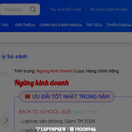
TIN KHUYẾN MÃI
REVIEW SẢN PHẨM
 CHỦ
GIỚI THIỆU
CHÍNH SÁCH BÁN HÀNG
TIN TỨC
TUYỂN DỤNG
So sánh
Tình trạng:
Ngừng kinh doanh
| Loại:
Hàng chính hãng
Ngừng kinh doanh
ƯU ĐÃI TỐT NHẤT TRONG NĂM
BACK TO SCHOOL 2026.
Xem chi tiết
- Laptop văn phòng. Giảm TM 300K
- Laptop Business. Giảm TM 500K