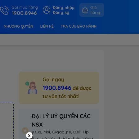
Gọi mua hàng
Đăng nhập
Giỏ
1900.8946
Đăng ký
hàng
NHƯỢNG QUYỀN
LIÊN HỆ
TRA CỨU BẢO HÀNH
Gọi ngay
1900.8946
để được
tư vấn tốt nhất!
ĐẠI LÝ UỶ QUYỀN CÁC
NSX
Asus, Msi, Gigabyte, Dell, Hp,
x
Acer và các thương hiệu công