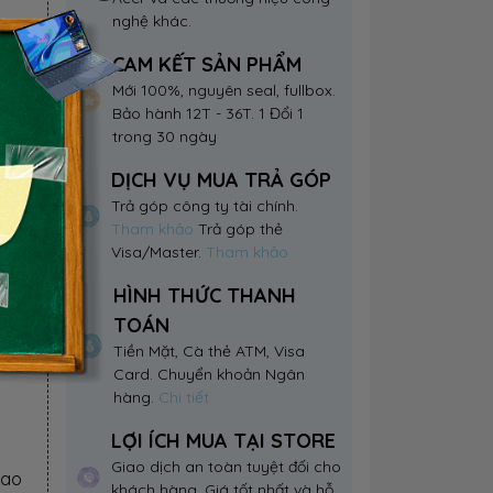
nghệ khác.
CAM KẾT SẢN PHẨM
Mới 100%, nguyên seal, fullbox.
Bảo hành 12T - 36T. 1 Đổi 1
trong 30 ngày
DỊCH VỤ MUA TRẢ GÓP
Trả góp công ty tài chính.
Tham khảo
Trả góp thẻ
Visa/Master.
Tham khảo
HÌNH THỨC THANH
TOÁN
Tiền Mặt, Cà thẻ ATM, Visa
Card. Chuyển khoản Ngân
hàng.
Chi tiết
LỢI ÍCH MUA TẠI STORE
Giao dịch an toàn tuyệt đối cho
iao
khách hàng. Giá tốt nhất và hỗ