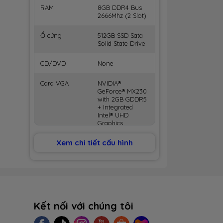
RAM
8GB DDR4 Bus
2666Mhz (2 Slot)
Ổ cứng
512GB SSD Sata
Solid State Drive
CD/DVD
None
Card VGA
NVIDIA®
GeForce® MX230
with 2GB GDDR5
+ Integrated
Intel® UHD
Graphics
Xem chi tiết cấu hình
Màn hình
14 inch Full HD
IPS (1920 x 1080)
Anti Glare LED
Backlit Display
Kết nối
802.11ac +
Bluetooth 4.2, 2.4
GHz
Kết nối với chúng tôi
Tích hợp
Webcam