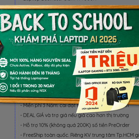
- Laptop RTX 5080, 5090: Giảm TM 1 TRIỆU
BỘ QUÀ TẶNG
QUÀ TẶNG ƯU ĐÃI (CHỌN 1 TRONG KM):
- KM1: Balo laptop, Mouse không dây, Mousepad
- KM2: Giảm tiền mặt 300.000 VND
LỢI ÍCH KHI MUA TẠI LAPTOPNEW
- 1 Đổi 1 trong 30 ngày nếu lỗi phần cứng NSX
- Miễn phí 3 Năm: cài đặt HĐH, Software, vệ sinh
- DEAL GIÁ và trợ giá nếu giá cao hơn thị trường
- Hỗ trợ 10% (không quá 200K) số tiền PreOrder
- FreeShip toàn quốc. Riêng KV trung tâm Tp.HCM g