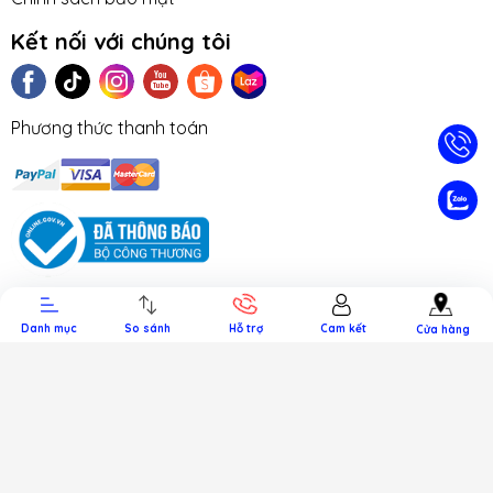
Kết nối với chúng tôi
Phương thức thanh toán
TIN TỨC
TUYỂN DỤNG
NHƯỢNG
LIÊN HỆ
TRA CỨU 
QUYỀN
HÀNH
Danh mục
So sánh
Hỗ trợ
Cam kết
Cửa hàng
Bản quyền thuộc về LAPTOPNEW.vn
.
Cung cấp bởi Sapo.