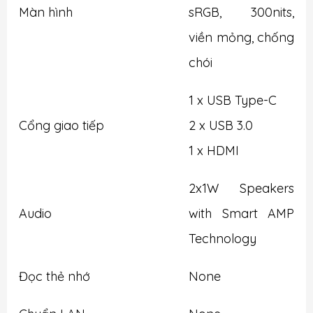
Màn hình
sRGB, 300nits,
viền mỏng, chống
chói
1 x USB Type-C
Cổng giao tiếp
2 x USB 3.0
1 x HDMI
2x1W Speakers
Audio
with Smart AMP
Technology
Đọc thẻ nhớ
None