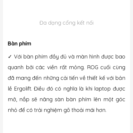
Đa dạng cổng kết nối
Bàn phím
✓ Với bàn phím đầy đủ và màn hình được bao
quanh bởi các viền rất mỏng. ROG cuối cùng
đã mang đến những cải tiến về thiết kế với bản
lề Ergolift. Điều đó có nghĩa là khi laptop được
mở, nắp sẽ nâng sàn bàn phím lên một góc
nhỏ để có trải nghiệm gõ thoải mái hơn. ​