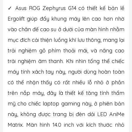
✓ Asus ROG Zephyrus G14 có thiết kế bản lề
Ergolift giúp đẩy khung máy lên cao hơn nhờ
vào chân đế cao su ở dưới của màn hình nhằm
mục đích cải thiện luồng khí lưu thông, mang lại
trải nghiệm gõ phím thoải mái, và nâng cao
trải nghiệm âm thanh. Khi nhìn tổng thể chiếc
máy tính xách tay này, người dùng hoàn toàn
có thể nhận thấy có rất nhiều lỗ nhỏ ở phần
trên nắp máy, đây là thiết kế tăng tính thẩm
mỹ cho chiếc laptop gaming này, ở phiên bản
này, không được trang bị đèn dải LED AniMe
Matrix. Màn hình 14.0 inch với kích thước nhỏ