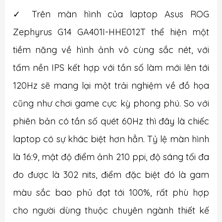
✓ Trên màn hình của laptop Asus ROG
Zephyrus G14 GA401I-HHE012T thể hiện một
tiềm năng về hình ảnh vô cùng sắc nét, với
tấm nền IPS kết hợp với tần số làm mới lên tới
120Hz sẽ mang lại một trải nghiệm về đồ họa
cũng như chơi game cực kỳ phong phú. So với
phiên bản có tần số quét 60Hz thì đây là chiếc
laptop có sự khác biệt hơn hẳn. Tỷ lệ màn hình
là 16:9, mật độ điểm ảnh 210 ppi, độ sáng tối đa
đo được là 302 nits, điểm đặc biệt đó là gam
màu sắc bao phủ đạt tới 100%, rất phù hợp
cho người dùng thuộc chuyên ngành thiết kế