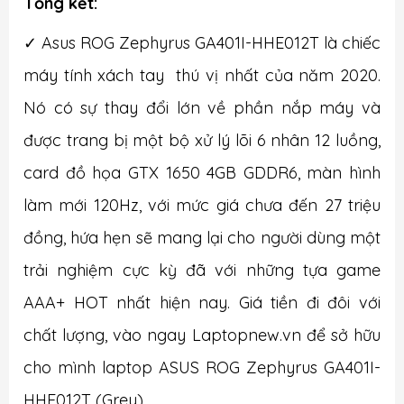
Tổng kết:
✓ Asus ROG Zephyrus GA401I-HHE012T là chiếc
máy tính xách tay thú vị nhất của năm 2020.
Nó có sự thay đổi lớn về phần nắp máy và
được trang bị một bộ xử lý lõi 6 nhân 12 luồng,
card đồ họa GTX 1650 4GB GDDR6, màn hình
làm mới 120Hz, với mức giá chưa đến 27 triệu
đồng, hứa hẹn sẽ mang lại cho người dùng một
trải nghiệm cực kỳ đã với những tựa game
AAA+ HOT nhất hiện nay. Giá tiền đi đôi với
chất lượng, vào ngay Laptopnew.vn để sở hữu
cho mình laptop ASUS ROG Zephyrus GA401I-
HHE012T (Grey).