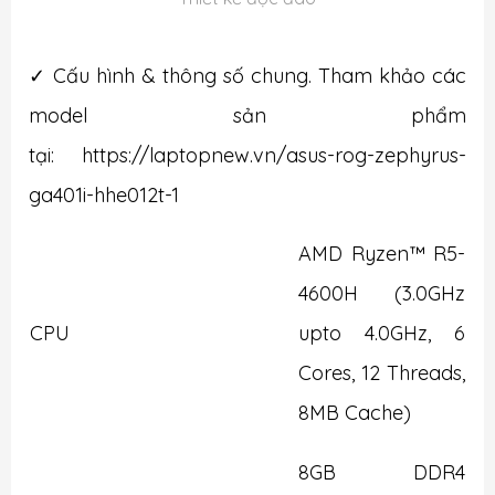
✓ Cấu hình & thông số chung. Tham khảo các
model sản phẩm
tại:
https://laptopnew.vn/asus-rog-zephyrus-
ga401i-hhe012t-1
AMD Ryzen™ R5-
4600H (3.0GHz
CPU
upto 4.0GHz, 6
Cores, 12 Threads,
8MB Cache)
8GB DDR4