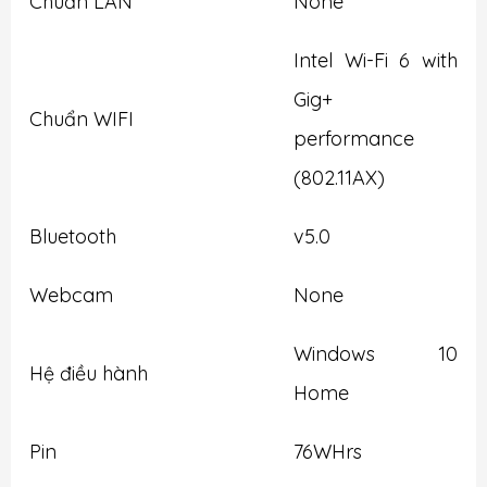
Chuẩn LAN
None
Intel Wi-Fi 6 with
Gig+
Chuẩn WIFI
performance
(802.11AX)
Bluetooth
v5.0
Webcam
None
Windows 10
Hệ điều hành
Home
Pin
76WHrs