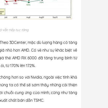
 vẫn tiếp tục tăng
. Theo 3DCenter, mặc dù lượng hàng có tăng
giá nhỏ hơn AMD. Có vẻ như sự khác biệt về
 giá thẻ AMD RX 6000 đã tăng trung bình từ
ỏi, từ 170% lên 172%.
chóng hơn so với Nvidia, ngoài việc tính khả
húng ta có thể sẽ sớm thấy những cải thiện
với chuỗi cung ứng của mình, cũng như tăng
 xuất chất bán dẫn TSMC.