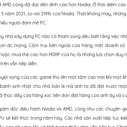
d AMD cũng đã đạt đến đỉnh cao hơn Nvidia. Ở thời điểm cao
 5 năm 2021, so với 214% của Nvidia. Thật không may, những
hiều người đam mê PC.
 kỳ nhà xây dựng PC nào có tham vọng đều biết rằng việc n
ơn ác mộng. Cắm trại bên ngoài cửa hàng, mất doanh số 
 hoặc mua thẻ cao hơn MSRP của họ là những lựa chọn duy nhấ
trên vẫn tiếp diễn.
tuyệt vọng của các game thủ lên một tầm cao mới khi một k
 bánh sinh nhật cho nhà bán lẻ mà anh ta đã đặt trước mộ
ã thúc đẩy cửa hàng xúc tiến đơn đặt hàng của anh ấy và cu
giám đốc điều hành Nvidia và AMD, cũng như các chuyên gia
PU sẽ kết thúc trong năm nay. Các nhà sản xuất tiếp tục kiế