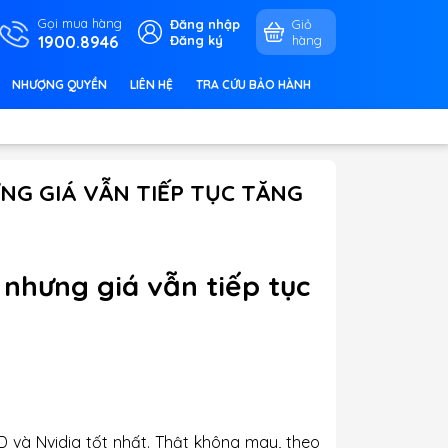
Gọi mua hàng
Đăng nhập
Giỏ
1900.8946
Đăng ký
hàng
NHƯỢNG QUYỀN
LIÊN HỆ
TRA CỨU BẢO HÀNH
NG GIÁ VẪN TIẾP TỤC TĂNG
nhưng giá vẫn tiếp tục
MD và Nvidia tốt nhất. Thật không may, theo