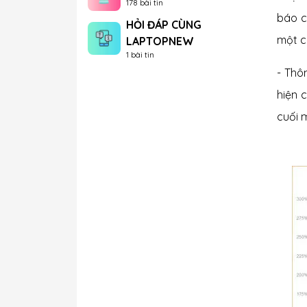
178 bài tin
báo c
HỎI ĐÁP CÙNG
một c
LAPTOPNEW
1 bài tin
- Thô
hiện 
cuối m