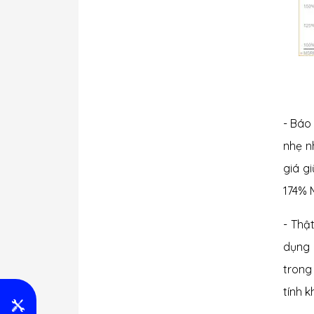
- Báo
nhẹ n
giá g
174% M
- Thậ
dụng 
trong
tính 