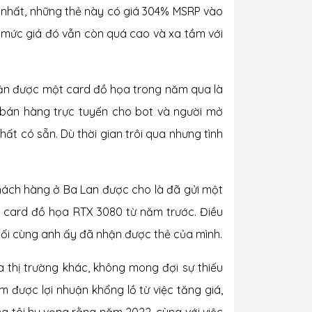
 nhất, những thẻ này có giá 304% MSRP vào
 mức giá đó vẫn còn quá cao và xa tầm với
hận được một card đồ họa trong năm qua là
bán hàng trực tuyến cho bot và người mở
t có sẵn. Dù thời gian trôi qua nhưng tình
hách hàng ở Ba Lan được cho là đã gửi một
t card đồ họa RTX 3080 từ năm trước. Điều
ối cùng anh ấy đã nhận được thẻ của mình.
 thị trường khác, không mong đợi sự thiếu
m được lợi nhuận khổng lồ từ việc tăng giá,