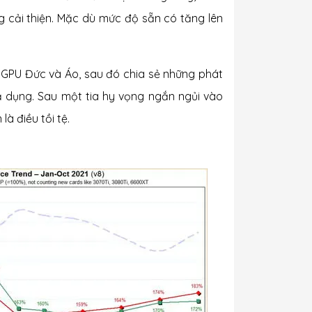
 cải thiện. Mặc dù mức độ sẵn có tăng lên
ng GPU Đức và Áo, sau đó chia sẻ những phát
ả dụng. Sau một tia hy vọng ngắn ngủi vào
là điều tồi tệ.