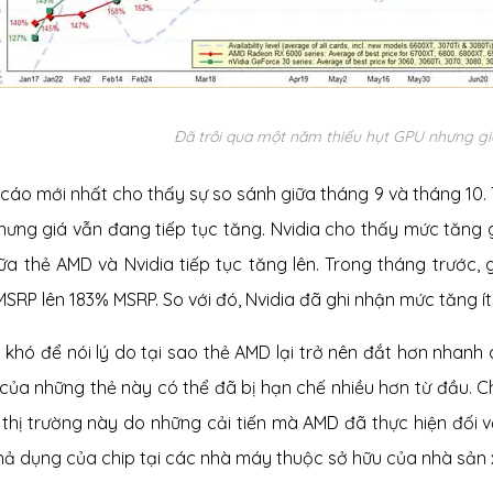
Đã trôi qua một năm thiếu hụt GPU nhưng giá
 cáo mới nhất cho thấy sự so sánh giữa tháng 9 và tháng 10
hưng giá vẫn đang tiếp tục tăng. Nvidia cho thấy mức tăng 
iữa thẻ AMD và Nvidia tiếp tục tăng lên. Trong tháng trước,
SRP lên 183% MSRP. So với đó, Nvidia đã ghi nhận mức tăng ít 
t khó để nói lý do tại sao thẻ AMD lại trở nên đắt hơn nhanh 
của những thẻ này có thể đã bị hạn chế nhiều hơn từ đầu. C
 thị trường này do những cải tiến mà AMD đã thực hiện đối 
khả dụng của chip tại các nhà máy thuộc sở hữu của nhà sản