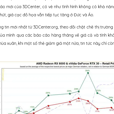
áo mới của 3DCenter, có vẻ như tình hình không có khả năng
hút, giá cạc đồ họa vẫn tiếp tục tăng ở Đức và Áo.
ng tin mới nhất từ ​​3DCenter.org, theo dõi chặt chẽ thị trườ
của mình qua các báo cáo hàng tháng về giá cả và tính kh
ùa xuân, khi một số thẻ giảm giá một nửa, tin tức này chỉ còn 