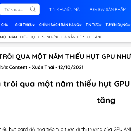
TIN KHUYẾN MÃI
REVIEW SẢN PHẨM
 CHỦ
GIỚI THIỆU
CHÍNH SÁCH BÁN HÀNG
TIN TỨC
TUYỂN DỤNG
 MỘT NĂM THIẾU HỤT GPU NHƯNG GIÁ VẪN TIẾP TỤC TĂNG
TRÔI QUA MỘT NĂM THIẾU HỤT GPU NHƯ
bởi:
Content - Xuân Thái - 12/10/2021
 trôi qua một năm thiếu hụt GPU 
tăng
thiếu hụt card đồ họa tiếp tục tước đi thị trường của GPU A