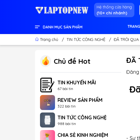
Hệ thống cửa hàng
(10+ chi nhánh)
TRANG
DANH MỤC SẢN PHẨM
LENOVO OFFICIAL STORE
LINH KIỆN & THIẾT BỊ KHÁC
GEAR GAMING
LCD - MÀN HÌNH
PC DESKTOP CHÍNH HÃNG
APPLE - IPHONE - MACBOOK
LAPTOP CONTENT CREATOR
LAPTOP GAMING
LAPTOP VĂN PHÒNG
THÔNG TIN HỮU ÍCH
Trang chủ
/
TIN TỨC CÔNG NGHỆ
/
ĐÃ TRÔI QUA
ĐÃ 
Chủ đề Hot
Đăng 
TIN KHUYẾN MÃI
Đã
67 bài tin
REVIEW SẢN PHẨM
322 bài tin
TIN TỨC CÔNG NGHỆ
988 bài tin
CHIA SẺ KINH NGHIỆM
- Sự 