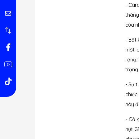
- Car
tháng
của n
- Bất
một c
rộng,
trạng 
- Sự 
chiếc
này đ
- Cả 
hụt G