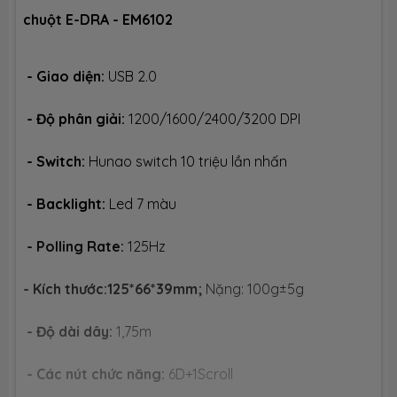
chuột E-DRA - EM6102
- Giao diện:
USB 2.0
- Độ phân giải:
1200/1600/2400/3200 DPI
- Switch:
Hunao switch 10 triệu lần nhấn
- Backlight:
Led 7 màu
- Polling Rate:
125Hz
- Kích thước:125*66*39mm;
Nặng: 100g±5g
- Độ dài dây:
1,75m
- Các nút chức năng:
6D+1Scroll