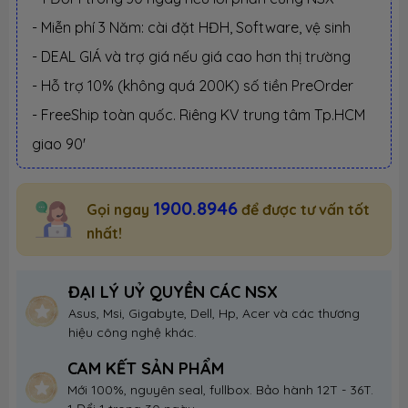
- Miễn phí 3 Năm: cài đặt HĐH, Software, vệ sinh
- DEAL GIÁ và trợ giá nếu giá cao hơn thị trường
- Hỗ trợ 10% (không quá 200K) số tiền PreOrder
- FreeShip toàn quốc. Riêng KV trung tâm Tp.HCM
giao 90'
1900.8946
Gọi ngay
để được tư vấn tốt
nhất!
ĐẠI LÝ UỶ QUYỀN CÁC NSX
Asus, Msi, Gigabyte, Dell, Hp, Acer và các thương
hiệu công nghệ khác.
CAM KẾT SẢN PHẨM
Mới 100%, nguyên seal, fullbox. Bảo hành 12T - 36T.