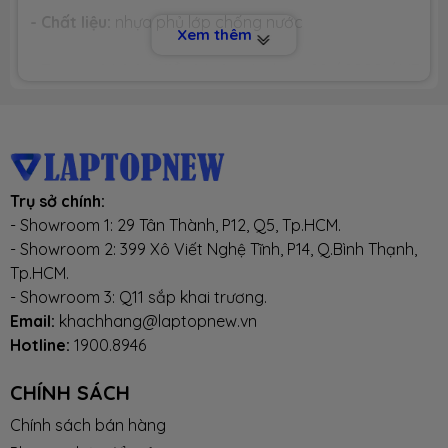
- Chất liệu:
nhựa phủ lớp chống nước
Xem thêm
- Tương thích hệ điều hành:
Windows 98 / 2000 / ME
/ NT / XP / win 7
- Màu sắc:
Đen (EM6102)
Trụ sở chính:
Mouse thích hợp cho PC và các dàn Games, Internet
- Showroom 1: 29 Tân Thành, P12, Q5, Tp.HCM.
- Showroom 2: 399 Xô Viết Nghệ Tĩnh, P14, Q.Bình Thạnh,
với mức giá phù hợp.
Tp.HCM.
- Showroom 3: Q11 sắp khai trương.
Email:
khachhang@laptopnew.vn
Hotline:
1900.8946
CHÍNH SÁCH BÁN HÀNG
CHÍNH SÁCH
CAM KẾT TIÊU CHUẨN SẢN PHẨM
Chính sách bán hàng
✦
Hàng chính hãng, Mới 100%, đầy đủ phụ kiện.