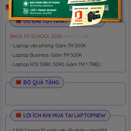
Ngừng kinh doanh
ƯU ĐÃI TỐT NHẤT TRONG NĂM
BACK TO SCHOOL 2026.
Xem chi tiết
- Laptop văn phòng. Giảm TM 300K
- Laptop Business. Giảm TM 500K
- Laptop RTX 5080, 5090: Giảm TM 1 TRIỆU
BỘ QUÀ TẶNG
.
LỢI ÍCH KHI MUA TẠI LAPTOPNEW
- 1 Đổi 1 trong 30 ngày nếu lỗi phần cứng NSX