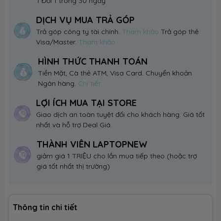
1 Đổi 1 trong 30 ngày
DỊCH VỤ MUA TRẢ GÓP
Trả góp công ty tài chính.
Tham khảo
Trả góp thẻ
Visa/Master.
Tham khảo
HÌNH THỨC THANH TOÁN
Tiền Mặt, Cà thẻ ATM, Visa Card. Chuyển khoản
Ngân hàng.
Chi tiết
LỢI ÍCH MUA TẠI STORE
Giao dịch an toàn tuyệt đối cho khách hàng. Giá tốt
nhất và hỗ trợ Deal Giá.
THÀNH VIÊN LAPTOPNEW
giảm giá 1 TRIỆU cho lần mua tiếp theo (hoặc trợ
giá tốt nhất thị trường)
Thông tin chi tiết