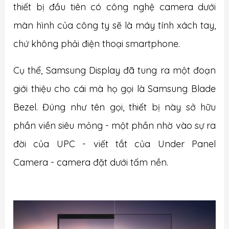
thiết bị đầu tiên có công nghệ camera dưới
màn hình của công ty sẽ là máy tính xách tay,
chứ không phải điện thoại smartphone.
Cụ thể, Samsung Display đã tung ra một đoạn
giới thiệu cho cái mà họ gọi là Samsung Blade
Bezel. Đúng như tên gọi, thiết bị này sở hữu
phần viền siêu mỏng - một phần nhờ vào sự ra
đời của UPC - viết tắt của Under Panel
Camera - camera đặt dưới tấm nền.