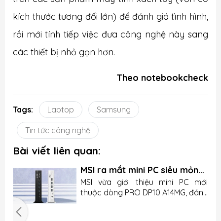
kích thước tương đối lớn) để đánh giá tình hình,
rồi mới tính tiếp việc đưa công nghệ này sang
các thiết bị nhỏ gọn hơn.
Theo notebookcheck
Tags:
Laptop
Samsung
Tin tức công nghệ
Bài viết liên quan:
MSI ra mắt mini PC siêu mỏng
nhưng lại thiếu chi tiết quan
u
MSI vừa giới thiệu mini PC mới
trọng
n
thuộc dòng PRO DP10 A14MG, đánh
g
dấu bước tiến của hãng trong
.
mảng máy tính nhỏ gọn cho văn