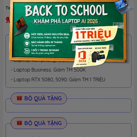
Tình trạng:
Ngừng kinh doanh
| Loại:
Hàng chính hãng
Ngừng kinh doanh
ƯU ĐÃI TỐT NHẤT TRONG NĂM
BACK TO SCHOOL 2026.
Xem chi tiết
- Laptop văn phòng. Giảm TM 300K
- Laptop Business. Giảm TM 500K
- Laptop RTX 5080, 5090: Giảm TM 1 TRIỆU
BỘ QUÀ TẶNG
BỘ QUÀ TẶNG