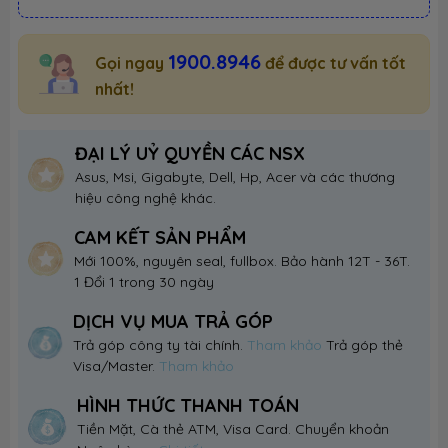
1900.8946
Gọi ngay
để được tư vấn tốt
nhất!
ĐẠI LÝ UỶ QUYỀN CÁC NSX
Asus, Msi, Gigabyte, Dell, Hp, Acer và các thương
hiệu công nghệ khác.
CAM KẾT SẢN PHẨM
Mới 100%, nguyên seal, fullbox. Bảo hành 12T - 36T.
1 Đổi 1 trong 30 ngày
DỊCH VỤ MUA TRẢ GÓP
Trả góp công ty tài chính.
Tham khảo
Trả góp thẻ
Visa/Master.
Tham khảo
HÌNH THỨC THANH TOÁN
Tiền Mặt, Cà thẻ ATM, Visa Card. Chuyển khoản