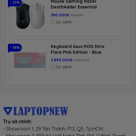
Mouse Gaming Razer
- 22%
- 
DeathAdder Essential
cao cấp, bánh xe được thiết kế ko gây tiếng ồn. Gầm
380.000₫
490.000₫
So sánh
Frog(chân ếch) đem lại cảm giác ngồi thoải mái.
✓
Piston thủy lực Class 4
Keyboard Asus ROG Strix
- 38%
- 
Flare Pink Edition - Blue
✓
Màu sắc:
Màu trắng, đen
Switch
2.890.000₫
4.690.000₫
So sánh
***
Trụ sở chính:
- Showroom 1: 29 Tân Thành, P12, Q5, Tp.HCM.
- Showroom 2: 399 Xô Viết Nghệ Tĩnh, P14, Q.Bình Thạnh,