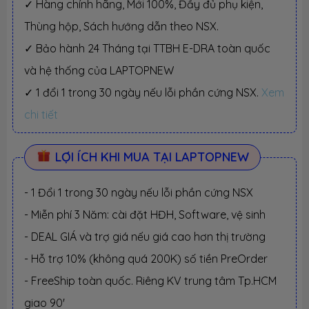
✓ Hàng chính hãng, Mới 100%, Đầy đủ phụ kiện,
Thùng hộp, Sách hướng dẫn theo NSX.
✓ Bảo hành 24 Tháng tại TTBH E-DRA toàn quốc
và hệ thống của LAPTOPNEW
✓ 1 đổi 1 trong 30 ngày nếu lỗi phần cứng NSX.
Xem
chi tiết
LỢI ÍCH KHI MUA TẠI LAPTOPNEW
- 1 Đổi 1 trong 30 ngày nếu lỗi phần cứng NSX
- Miễn phí 3 Năm: cài đặt HĐH, Software, vệ sinh
- DEAL GIÁ và trợ giá nếu giá cao hơn thị trường
- Hỗ trợ 10% (không quá 200K) số tiền PreOrder
- FreeShip toàn quốc. Riêng KV trung tâm Tp.HCM
giao 90'