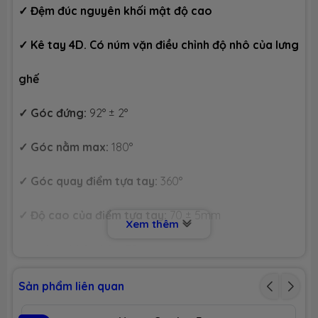
✓
Đệm đúc nguyên khối mật độ cao
✓
Kê tay 4D. Có núm vặn điều chỉnh độ nhô của lưng
ghế
✓
Góc đứng:
92° ± 2°
✓
Góc nằm max:
180°
✓
Góc quay điểm tựa tay:
360°
✓
Độ cao của điểm tựa tay:
70 ± 5mm
Xem thêm
✓
Đường kính chân:
70cm
✓
Trọng tải theo góc đứng:
150kg
Sản phẩm liên quan
✓
Khung chân:
Khung, chân hợp kim nhôm mầu bạc