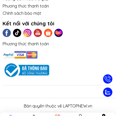
Phương thức thanh toán
Chính sách bảo mật
Kết nối với chúng tôi
Phương thức thanh toán
TIN TỨC
TUYỂN DỤNG
NHƯỢNG
LIÊN HỆ
TRA CỨU 
QUYỀN
HÀNH
Bản quyền thuộc về LAPTOPNEW.vn
.
Cung cấp bởi Sapo.