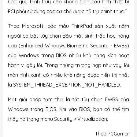
Các quy trình truy cập không gian cấu hình thiết bị
PCI phải sử dụng các cơ chế được hỗ trợ chính thức."
Theo Microsoft, các mẫu ThinkPad sản xuất năm
ngoái có bật tùy chọn Bảo mật sinh trắc học nâng
cao (Enhanced Windows Biometric Security - EWBS)
của Windows trong BIOS nhiều khả năng kích hoạt
hành vi gây lỗi. Trong những trường hợp như vậy, lỗi
màn hình xanh có nhiều khả năng được hiển thị nhất
là SYSTEM_THREAD_EXCEPTION_NOT_HANDLED.
Một giải pháp tạm thời là tắt tùy chọn EWBS của
Windows trong BIOS. Khi vào BIOS, bạn có thể tìm
thấy nó trong menu Security > Virtualization.
Theo PCGamer