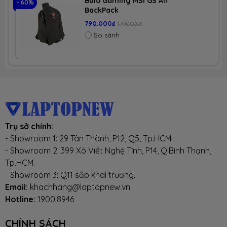
Balo Gaming MSI GS Air
- 60%
BackPack
790.000₫
1.990.000₫
So sánh
Trụ sở chính:
- Showroom 1: 29 Tân Thành, P12, Q5, Tp.HCM.
- Showroom 2: 399 Xô Viết Nghệ Tĩnh, P14, Q.Bình Thạnh,
Tp.HCM.
- Showroom 3: Q11 sắp khai trương.
Email:
khachhang@laptopnew.vn
Hotline:
1900.8946
CHÍNH SÁCH