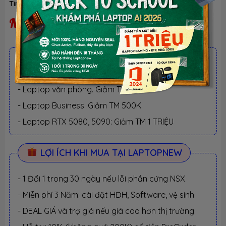
Tình trạng:
Ngừng kinh doanh
| Loại:
Hàng chính hãng
Ngừng kinh doanh
ƯU ĐÃI TỐT NHẤT TRONG NĂM
BACK TO SCHOOL 2026.
Xem chi tiết
- Laptop văn phòng. Giảm TM 300K
- Laptop Business. Giảm TM 500K
- Laptop RTX 5080, 5090: Giảm TM 1 TRIỆU
LỢI ÍCH KHI MUA TẠI LAPTOPNEW
- 1 Đổi 1 trong 30 ngày nếu lỗi phần cứng NSX
- Miễn phí 3 Năm: cài đặt HĐH, Software, vệ sinh
- DEAL GIÁ và trợ giá nếu giá cao hơn thị trường