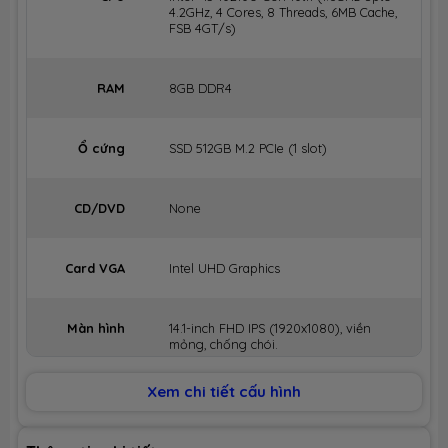
4.2GHz, 4 Cores, 8 Threads, 6MB Cache,
FSB 4GT/s)
RAM
8GB DDR4
Ổ cứng
SSD 512GB M.2 PCIe (1 slot)
CD/DVD
None
Card VGA
Intel UHD Graphics
Màn hình
14.1-inch FHD IPS (1920x1080), viền
mỏng, chống chói.
Xem chi tiết cấu hình
Kết nối
Wi-Fi 5 802.11 b/g/n/ac + Bluetooth
4.2