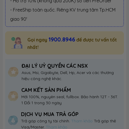
- Hỗ trợ 10% (không quá 200K) số tiền PreOrder
- FreeShip toàn quốc. Riêng KV trung tâm Tp.HCM
giao 90'
1900.8946
Gọi ngay
để được tư vấn tốt
nhất!
ĐẠI LÝ UỶ QUYỀN CÁC NSX
Asus, Msi, Gigabyte, Dell, Hp, Acer và các thương
hiệu công nghệ khác.
CAM KẾT SẢN PHẨM
Mới 100%, nguyên seal, fullbox. Bảo hành 12T - 36T.
1 Đổi 1 trong 30 ngày
DỊCH VỤ MUA TRẢ GÓP
Trả góp công ty tài chính.
Tham khảo
Trả góp thẻ
Visa/Master.
Tham khảo