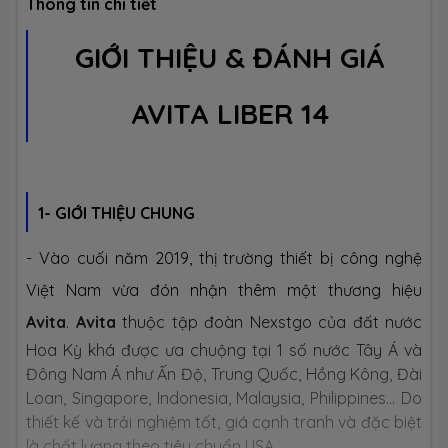
Thông tin chi tiết
Tích hợp
1 x HDMI
GIỚI THIỆU & ĐÁNH GIÁ
1 x USB Type-C
2 x USB 3.1
1 x Jack Audio™
1 x MicroSD Reader
AVITA LIBER 14
1 x Webcam
1 x FingerPrint
Bàn phím
Chiclet keyboard with LED
1- GIỚI THIỆU CHUNG
Pin
36WHrs Li-ion Battery
- Vào cuối năm 2019, thị trường thiết bị công nghệ
Việt Nam vừa đón nhận thêm một thương hiệu
Trọng
1.28 kg
Avita
.
Avita
thuộc tập đoàn
Nexstgo của đất nước
lượng
Hoa Kỳ khá được ưa chuộng tại 1 số nước Tây Á và
Đông Nam Á như Ấn Độ, Trung Quốc, Hồng Kông, Đài
Kích thước
318 x 218 x 15.9 mm (Dài x Rộng x
Loan, Singapore, Indonesia, Malaysia, Philippines... Do
Dày)
thiết kế và trải nghiệm tốt, giá cạnh tranh và đặc biệt
là chất lượng theo tiêu chuẩn USA.