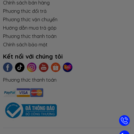
Chính sách bán hàng
2 - CẤU HÌNH VÀ THÔNG SỐ CHUNG
Phương thức đổi trả
Phương thức vận chuyển
Tham khảo các model sản phẩm
Hướng dẫn mua trả góp
tại:
https://laptopnew.vn/laptop-avita
Phương thức thanh toán
Chính sách bảo mật
Model
AVITA LIBER 14
Kết nối với chúng tôi
CPU
- Intel® Core i7 with Gen 10th
- Intel® Core i5 with Gen 10th
Phương thức thanh toán
RAM
- 16GB DDR4
- 8GB DDR4
Ổ cứng
- SSD 1TB M.2 PCIe (1 slot)
- SSD 512GB M.2 PCIe (1 slot)