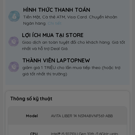
HÌNH THỨC THANH TOÁN
Tiền Mặt, Cà thẻ ATM, Visa Card. Chuyển khoản
Ngân hàng.
Chi tiết
LỢI ÍCH MUA TẠI STORE
Giao dịch an toàn tuyệt đối cho khách hàng. Giá tốt
nhất và hỗ trợ Deal Giá.
THÀNH VIÊN LAPTOPNEW
giảm giá 1 TRIỆU cho lần mua tiếp theo (hoặc trợ
giá tốt nhất thị trường)
Thông số kỹ thuật
Model
AVITA LIBER 14 NS14A8VNF561-ABB
CPU
Intel® i5-10210U Gen 10th (1.6GHz upto