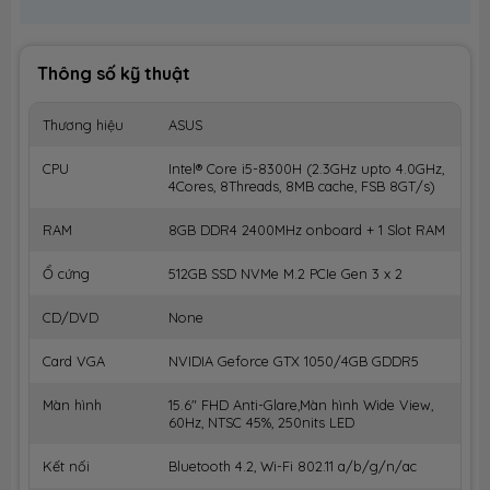
Thông số kỹ thuật
Thương hiệu
ASUS
CPU
Intel® Core i5-8300H (2.3GHz upto 4.0GHz,
4Cores, 8Threads, 8MB cache, FSB 8GT/s)
RAM
8GB DDR4 2400MHz onboard + 1 Slot RAM
Ổ cứng
512GB SSD NVMe M.2 PCIe Gen 3 x 2
CD/DVD
None
Card VGA
NVIDIA Geforce GTX 1050/4GB GDDR5
Màn hình
15.6" FHD Anti-Glare,Màn hình Wide View,
60Hz, NTSC 45%, 250nits LED
Kết nối
Bluetooth 4.2, Wi-Fi 802.11 a/b/g/n/ac