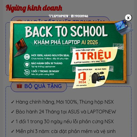
Ngừng kinh doanh
x
ƯU ĐÃI TỐT NHẤT TRONG NĂM
BACK TO SCHOOL 2026.
Xem chi tiết
- Laptop văn phòng. Giảm TM 300K
- Laptop Business. Giảm TM 500K
- Laptop RTX 5080, 5090: Giảm TM 1 TRIỆU
BỘ QUÀ TẶNG
✓ Hàng chính hãng, Mới 100%, Thùng hộp NSX
✓ Bảo hành 24 Tháng tại ASUS và LAPTOPNEW
✓ 1 đổi 1 trong 30 ngày nếu lỗi phần cứng NSX
✓ Miễn phí 3 năm: cài đặt phần mềm và vệ sinh