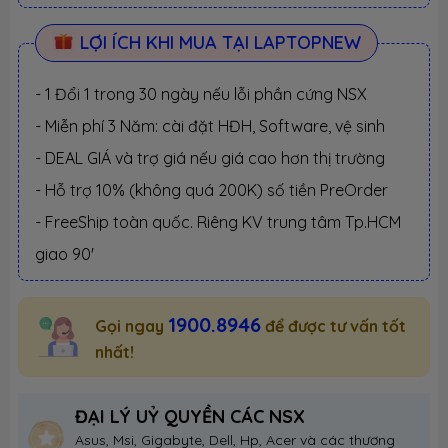
LỢI ÍCH KHI MUA TẠI LAPTOPNEW
- 1 Đổi 1 trong 30 ngày nếu lỗi phần cứng NSX
- Miễn phí 3 Năm: cài đặt HĐH, Software, vệ sinh
- DEAL GIÁ và trợ giá nếu giá cao hơn thị trường
- Hỗ trợ 10% (không quá 200K) số tiền PreOrder
- FreeShip toàn quốc. Riêng KV trung tâm Tp.HCM
giao 90'
1900.8946
Gọi ngay
để được tư vấn tốt
nhất!
ĐẠI LÝ UỶ QUYỀN CÁC NSX
Asus, Msi, Gigabyte, Dell, Hp, Acer và các thương