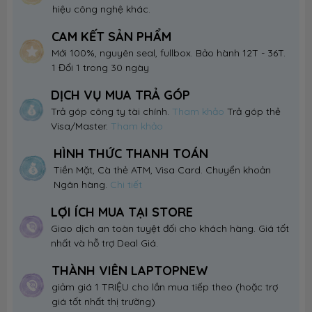
hiệu công nghệ khác.
CAM KẾT SẢN PHẨM
Mới 100%, nguyên seal, fullbox. Bảo hành 12T - 36T.
1 Đổi 1 trong 30 ngày
DỊCH VỤ MUA TRẢ GÓP
Trả góp công ty tài chính.
Tham khảo
Trả góp thẻ
Visa/Master.
Tham khảo
HÌNH THỨC THANH TOÁN
Tiền Mặt, Cà thẻ ATM, Visa Card. Chuyển khoản
Ngân hàng.
Chi tiết
LỢI ÍCH MUA TẠI STORE
Giao dịch an toàn tuyệt đối cho khách hàng. Giá tốt
nhất và hỗ trợ Deal Giá.
THÀNH VIÊN LAPTOPNEW
giảm giá 1 TRIỆU cho lần mua tiếp theo (hoặc trợ
giá tốt nhất thị trường)