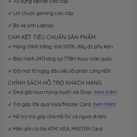
✓ Túi đựng laptop cao cấp
hành
Asus toàn quốc (Áp dụng tính từ ngày
mua)
✓ Lót chuột gaming cao cấp
✓ Bộ vệ sinh Laptop
CAM KẾT TIÊU CHUẨN SẢN PHẨM
✓ Hàng chính hãng, mới 100%, đầy đủ phụ kiện
✓ Bảo hành 24Tháng tại TTBH Asus toàn quốc
✓ Đổi mới 10 ngày đầu nếu lỗi phần cứng NSX
CHÍNH SÁCH HỖ TRỢ KHÁCH HÀNG
✓ Deal giá mua mong muốn với Shop.
Xem thêm
✓ Trả góp 0% qua Visa/Master Card.
Xem thêm
✓ Hỗ trợ trả góp cho HS-SV và người đi làm
✓ Miễn phí cà thẻ ATM, VISA, MASTER Card.