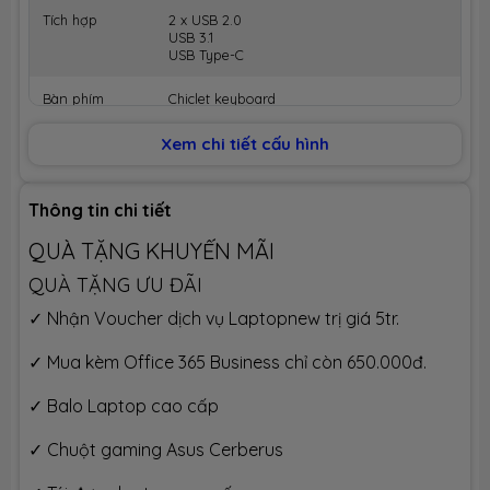
Tích hợp
2 x USB 2.0
USB 3.1
USB Type-C
Bàn phím
Chiclet keyboard
Nguồn
Xem chi tiết cấu hình
Plug type :ø4 (mm)
Output : 20 V DC, 7.5 A, 150 W
Input : 100 -240 V AC, 50/60 Hz universal
Thông tin chi tiết
Kích thước
Dài 359 mm - Rộng 248 mm - Dày 21.9
mm
QUÀ TẶNG KHUYẾN MÃI
QUÀ TẶNG ƯU ĐÃI
Trọng lượng
2.14 kg
✓ Nhận Voucher dịch vụ Laptopnew trị giá 5tr.
Pin
Li-Ion 3 cell
✓ Mua kèm Office 365 Business chỉ còn 650.000đ.
Hệ điều hành
Windows 10 bản quyền
✓ Balo Laptop cao cấp
Tình trạng
Mới 100%, hàng chính hãng, đầy đủ phụ
kiện
✓ Chuột gaming Asus Cerberus
Thời gian bảo
Bảo hành 24 tháng chính hãng tại TTBH