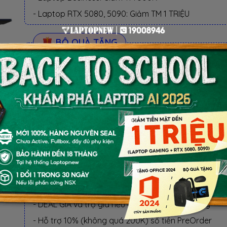
- Laptop RTX 5080, 5090: Giảm TM 1 TRIỆU
BỘ QUÀ TẶNG
✓ Hàng chính hãng, Mới 100%, Thùng hộp NSX
✓ Bảo hành 24 Tháng tại ASUS và LAPTOPNEW
✓ 1 đổi 1 trong 30 ngày nếu lỗi phần cứng NSX
✓ Miễn phí 3 năm: cài đặt phần mềm và vệ sinh
LỢI ÍCH KHI MUA TẠI LAPTOPNEW
- 1 Đổi 1 trong 30 ngày nếu lỗi phần cứng NSX
- Miễn phí 3 Năm: cài đặt HĐH, Software, vệ sinh
- DEAL GIÁ và trợ giá nếu giá cao hơn thị trường
- Hỗ trợ 10% (không quá 200K) số tiền PreOrder