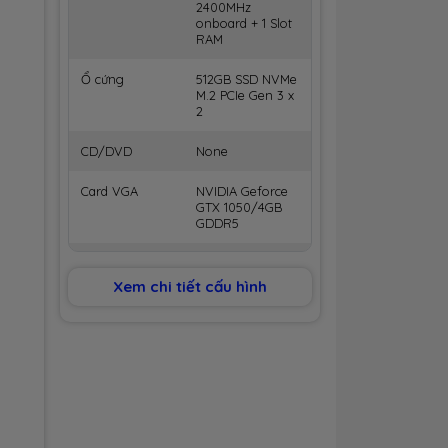
2400MHz
onboard + 1 Slot
RAM
Ổ cứng
512GB SSD NVMe
M.2 PCIe Gen 3 x
2
CD/DVD
None
Card VGA
NVIDIA Geforce
GTX 1050/4GB
GDDR5
Màn hình
15.6" FHD Anti-
Glare, NTSC 45%,
Xem chi tiết cấu hình
250nits LED
Kết nối
Wifi 802.11ac +
Bluetooth 5.0
Tích hợp
2x USB 2.0
1x USB 3.1
1x USB 3.1 Type C