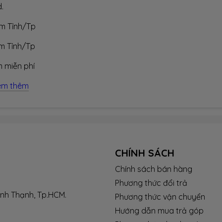
.
âm Tỉnh/Tp
âm Tỉnh/Tp
 miễn phí
em thêm
CHÍNH SÁCH
Chính sách bán hàng
Phương thức đổi trả
ình Thạnh, Tp.HCM.
Phương thức vận chuyển
Hướng dẫn mua trả góp