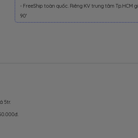
- FreeShip toàn quốc. Riêng KV trung tâm Tp.HCM g
90'
 5tr.
50.000đ.