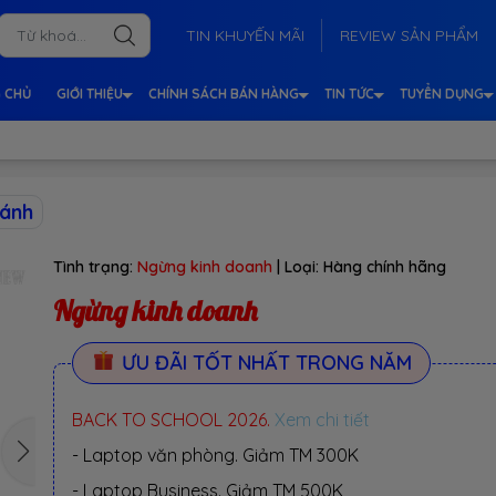
TIN KHUYẾN MÃI
REVIEW SẢN PHẨM
 CHỦ
GIỚI THIỆU
CHÍNH SÁCH BÁN HÀNG
TIN TỨC
TUYỂN DỤNG
sánh
Tình trạng:
Ngừng kinh doanh
| Loại:
Hàng chính hãng
Ngừng kinh doanh
ƯU ĐÃI TỐT NHẤT TRONG NĂM
BACK TO SCHOOL 2026.
Xem chi tiết
- Laptop văn phòng. Giảm TM 300K
- Laptop Business. Giảm TM 500K