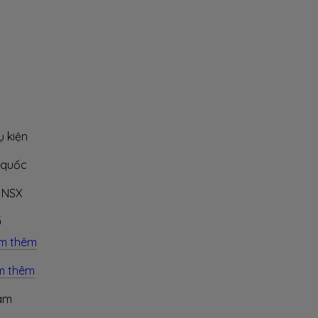
ụ kiện
 quốc
g NSX
G
m thêm
m thêm
làm