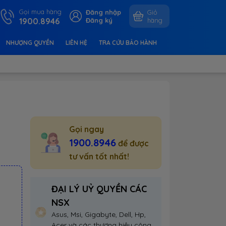
Gọi mua hàng
Đăng nhập
Giỏ
1900.8946
Đăng ký
hàng
NHƯỢNG QUYỀN
LIÊN HỆ
TRA CỨU BẢO HÀNH
Gọi ngay
1900.8946
để được
tư vấn tốt nhất!
ĐẠI LÝ UỶ QUYỀN CÁC
NSX
Asus, Msi, Gigabyte, Dell, Hp,
Acer và các thương hiệu công