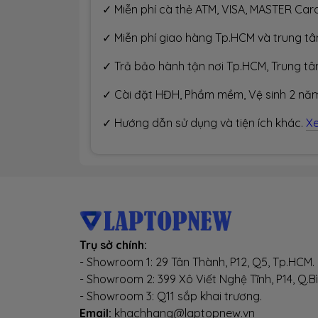
✓ Miễn phí cà thẻ ATM, VISA, MASTER Card
✓ Miễn phí giao hàng Tp.HCM và trung t
✓ Trả bảo hành tận nơi Tp.HCM, Trung t
✓ Cài đặt HĐH, Phầm mềm, Vệ sinh 2 năm
✓ Hướng dẫn sử dụng và tiện ích khác.
X
Trụ sở chính:
- Showroom 1: 29 Tân Thành, P12, Q5, Tp.HCM.
- Showroom 2: 399 Xô Viết Nghệ Tĩnh, P14, Q.B
- Showroom 3: Q11 sắp khai trương.
Email:
khachhang@laptopnew.vn