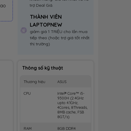
iao
trợ Deal Giá.
THÀNH VIÊN
LAPTOPNEW
giảm giá 1 TRIỆU cho lần mua
tiếp theo (hoặc trợ giá tốt nhất
thị trường)
Thông số kỹ thuật
Thương hiệu
ASUS
CPU
Intel® Core™ i5-
9300H (2.4GHz
upto 4.1GHz,
4Cores, 8Threads,
8MB cache, FSB
8GT/s)
RAM
8GB DDR4