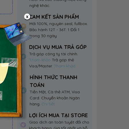
nghệ khác.
x
CAM KẾT SẢN PHẨM
Mới 100%, nguyên seal, fullbox.
Bảo hành 12T - 36T. 1 Đổi 1
trong 30 ngày
DỊCH VỤ MUA TRẢ GÓP
Trả góp công ty tài chính.
Tham khảo
Trả góp thẻ
Visa/Master.
Tham khảo
HÌNH THỨC THANH
TOÁN
Tiền Mặt, Cà thẻ ATM, Visa
Card. Chuyển khoản Ngân
hàng.
Chi tiết
LỢI ÍCH MUA TẠI STORE
Giao dịch an toàn tuyệt đối cho
khách hàng. Giá tốt nhất và hỗ