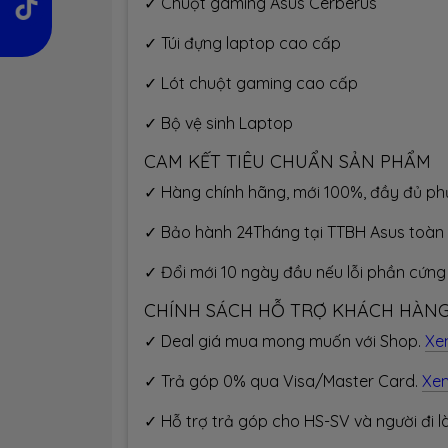
✓ Chuột gaming Asus Cerberus
✓ Túi đựng laptop cao cấp
✓ Lót chuột gaming cao cấp
✓ Bộ vệ sinh Laptop
CAM KẾT TIÊU CHUẨN SẢN PHẨM
✓ Hàng chính hãng, mới 100%, đầy đủ ph
✓ Bảo hành 24Tháng tại TTBH Asus toàn
✓ Đổi mới 10 ngày đầu nếu lỗi phần cứn
CHÍNH SÁCH HỖ TRỢ KHÁCH HÀN
✓ Deal giá mua mong muốn với Shop.
Xe
✓ Trả góp 0% qua Visa/Master Card.
Xe
✓ Hỗ trợ trả góp cho HS-SV và người đi 