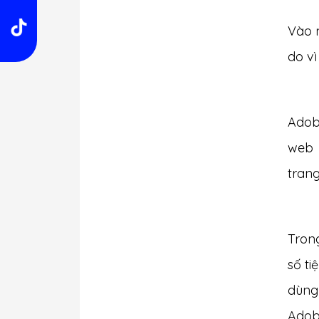
Vào n
do vì
Adob
web 
tran
Tron
số ti
dùng 
Adobe