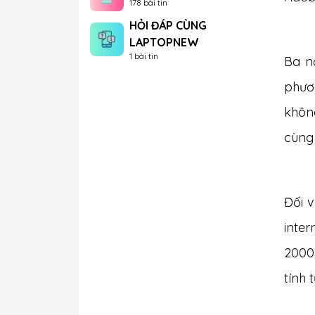
178 bài tin
HỎI ĐÁP CÙNG
LAPTOPNEW
1 bài tin
Ba n
phươ
không
cùng 
Đối v
inte
2000
tính 