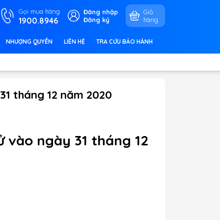
Gọi mua hàng
Đăng nhập
Giỏ
1900.8946
Đăng ký
hàng
NHƯỢNG QUYỀN
LIÊN HỆ
TRA CỨU BẢO HÀNH
 31 tháng 12 năm 2020
tử vào ngày 31 tháng 12