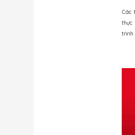
Các 
thực
trình