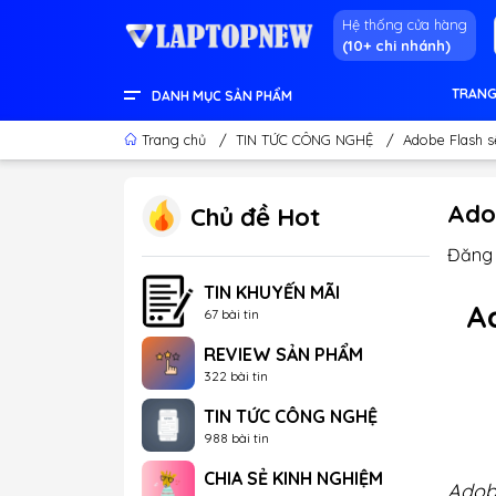
Hệ thống cửa hàng
(10+ chi nhánh)
TRANG
DANH MỤC SẢN PHẨM
LENOVO OFFICIAL STORE
LINH KIỆN & THIẾT BỊ KHÁC
GEAR GAMING
LCD - MÀN HÌNH
PC DESKTOP CHÍNH HÃNG
APPLE - IPHONE - MACBOOK
LAPTOP CONTENT CREATOR
LAPTOP GAMING
LAPTOP VĂN PHÒNG
THÔNG TIN HỮU ÍCH
Trang chủ
/
TIN TỨC CÔNG NGHỆ
/
Adobe Flash s
Adob
Chủ đề Hot
Đăng 
TIN KHUYẾN MÃI
A
67 bài tin
REVIEW SẢN PHẨM
322 bài tin
TIN TỨC CÔNG NGHỆ
988 bài tin
CHIA SẺ KINH NGHIỆM
Adobe