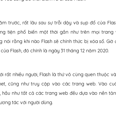
ăm trước, rất lâu sau sự trỗi dậy và sụp đổ của Fl
ng tiện phổ biến một thời gần như trên mọi trang
 nói rằng khi nào Flash sẽ chính thức bị xóa sổ.
Giờ 
của Flash, đó chính là ngày 31 tháng 12 năm 2020.
ới rất nhiều người, Flash là thứ vô cùng quen thuộc 
rnet, cũng như truy cập vào các trang web. Vào 
, hầu như tất cả các trang web đều dựa vào nền tả
tương tác với người dùng.