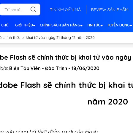
TIN KHUYẾN MÃI
REVIEW SẢN PHẨM
 CHỦ
GIỚI THIỆU
CHÍNH SÁCH BÁN HÀNG
TIN TỨC
TUYỂN DỤNG
ẽ chính thức bị khai tử vào ngày 31 tháng 12 năm 2020
e Flash sẽ chính thức bị khai tử vào ngày
bởi:
Biên Tập Viên - Đào Trinh - 18/06/2020
dobe Flash sẽ chính thức bị khai 
năm 2020
 vừa công bố thời điểm ra đi của Flash.