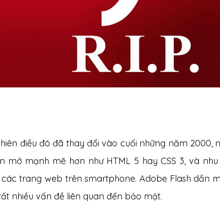
nhiên điều đó đã thay đổi vào cuối những năm 2000, 
n mở mạnh mẽ hơn như HTML 5 hay CSS 3, và nhu c
 các trang web trên smartphone. Adobe Flash dần mất
rất nhiều vấn đề liên quan đến bảo mật.