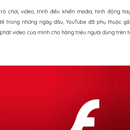
trò chơi, video, trình điều khiển media, hình động 
 tế trong những ngày đầu, YouTube đã phụ thuộc gầ
 phát video của mình cho hàng triệu người dùng trên to