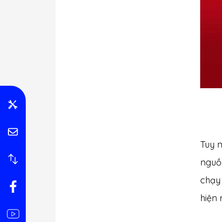
Tuy 
nguồ
chạy
hiện 