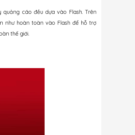
hay quảng cáo đều dựa vào Flash. Trên
n như hoàn toàn vào Flash để hỗ trợ
àn thế giới.