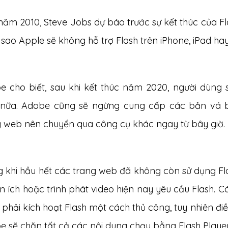
ăm 2010, Steve Jobs dự báo trước sự kết thúc của Fla
 sao Apple sẽ không hỗ trợ Flash trên iPhone, iPad h
e cho biết, sau khi kết thúc năm 2020, người dùng s
nữa. Adobe cũng sẽ ngừng cung cấp các bản vá b
g web nên chuyển qua công cụ khác ngay từ bây giờ.
g khi hầu hết các trang web đã không còn sử dụng Fl
ện ích hoặc trình phát video hiện nay yêu cầu Flash. 
phải kích hoạt Flash một cách thủ công, tuy nhiên đ
 sẽ chặn tất cả các nội dung chạy bằng Flash Player