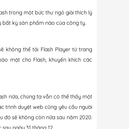
sh trong một bức thư ngỏ giải thích lý
ay bất kỳ sản phẩm nào của công ty.
ẽ không thể tải Flash Player từ trang
ảo mật cho Flash, khuyến khích các
ash nữa, chúng ta vẫn có thể thấy một
Các trình duyệt web cũng yêu cầu người
iều đó sẽ không còn nữa sau năm 2020.
 sau ngày 31 tháng 12.